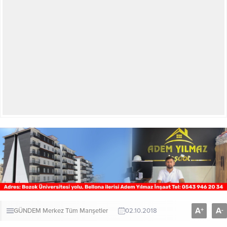
A
A
+
-
GÜNDEM
Merkez
Tüm Manşetler
02.10.2018