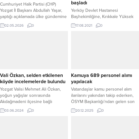
başladı
Cumhuriyet Halk Partisi (CHP)
Yozgat İl Başkanı Abdullah Yaşar,
Yerköy Devlet Hastanesi
yaptığı açıklamada ülke gündemine
Başhekimliğine, Kırıkkale Yüksek
ilişkin dikkat çeken
İhtisas Hastanesinde görev yapan
02.05.2026
0
17.08.2021
0
değerlendirmelerde bulunarak,
Uzm Dr. Ali Demir atandı.
ekonomik sıkıntılar ve toplumsal
adalet konularında eleştiriler
yöneltti. Yaşar, vatandaşlara “bu
düzene katlanmak zorunda
değilsiniz” mesajı verdi. İl Başkanı
Abdullah Yaşar, yaptığı açıklamada;
özellikle yoksulluk, adaletsizlik ve
Vali Özkan, selden etkilenen
Kamuya 689 personel alımı
geleceksizlik konularına vurgu
köyde incelemelerde bulundu
yapılacak
yaptı. Mevcut...
Yozgat Valisi Mehmet Ali Özkan,
Vatandaşlar kamu personel alım
yoğun yağışlar sonrasında
ilanlarını yakından takip ederken,
Akdağmadeni ilçesine bağlı
ÖSYM Başkanlığı’ndan gelen son
Sağıroğlu Köyü'nde meydana gelen
dakika açıklaması dikkat çekti.
03.06.2024
0
20.12.2025
0
sel felaketinin etkilediği bölgelerde
Yayınlanan duyuruya göre,
incelemelerde bulundu.
ortaöğretim (lise) mezunları
arasından kamuya toplam 689
personel alımı yapılacak. Personel
alımıyla ilgili detaylar merak