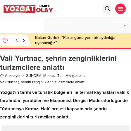
°C
YOZGAT
PARÇALI BULUTLU
Bakan Gürlek: “Pazar günü yeni bir aydınlığa
uyanacağız”
Vali Yurtnaç, şehrin zenginliklerini
turizmcilere anlattı
Anasayfa
GÜNDEM
,
Merkez
,
Tüm Manşetler
Vali Yurtnaç, şehrin zenginliklerini turizmcilere anlattı
Yozgat’ın tarihi ve turistik bölgeleri ile termal kaynakları valilik
tarafından yürütülen ve Ekonomist Dergisi Moderatörlüğünde
‘Yatırımcıya Kırmızı Halı’ projesi kapsamında şehrin
zenginliklerini turizmcilere anlattı.