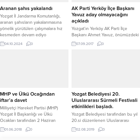
Yönetim Kurulu Başkanı Mehmet
Aranan şahıs yakalandı
AK Parti Yerköy İlçe Başkanı
Erkekli’nin yanı...
Yavuz aday olmayacağını
Yozgat İl Jandarma Komutanlığı,
açıkladı
aranan şahısların yakalanmasına
yönelik yürütülen çalışmalara hız
Yozgat’ın Yerköy AK Parti İlçe
kesmeden devam ediyo
Başkanı Ahmet Yavuz, önümüzdeki
günlerde yapılacak olan Partisinin
04.10.2024
0
07.09.2017
0
5. Olağan Kongresinde yeniden
aday olmayacağını açıkladı.
MHP ve Ülkü Ocağından
Yozgat Belediyesi 20.
iftar’a davet
Uluslararası Sürmeli Festivali
etkinlikleri başladı.
Milliyetçi Hareket Partisi (MHP)
Yozgat İl Başkanlığı ve Ülkü
Yozgat Belediyesi tarafından bu yıl
Ocakları tarafından 2 Haziran
20.si düzenlenen Uluslararası
Cumartesi günü Cumhuriyet
Sürmeli Festivali etkinlikleri başladı.
01.06.2018
0
02.08.2019
0
Meydanında iftar yemeği
düzenlenecek.