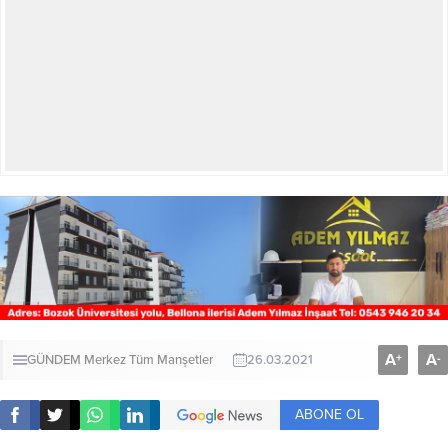
A
A
+
-
GÜNDEM
Merkez
Tüm Manşetler
26.03.2021
ABONE OL