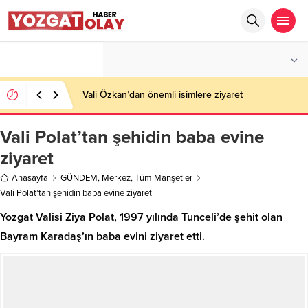
°C
YOZGAT
PARÇALI BULUTLU
Vali Özkan’dan önemli isimlere ziyaret
Vali Polat’tan şehidin baba evine
ziyaret
Anasayfa
GÜNDEM
,
Merkez
,
Tüm Manşetler
Vali Polat’tan şehidin baba evine ziyaret
Yozgat Valisi Ziya Polat, 1997 yılında Tunceli’de şehit olan
Bayram Karadaş’ın baba evini ziyaret etti.