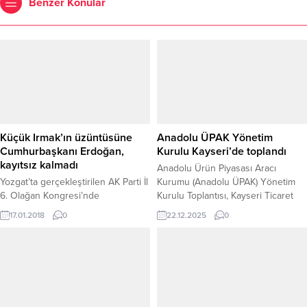
Benzer Konular
Küçük Irmak’ın üzüntüsüne
Anadolu ÜPAK Yönetim
Cumhurbaşkanı Erdoğan,
Kurulu Kayseri’de toplandı
kayıtsız kalmadı
Anadolu Ürün Piyasası Aracı
Yozgat’ta gerçekleştirilen AK Parti İl
Kurumu (Anadolu ÜPAK) Yönetim
6. Olağan Kongresi’nde
Kurulu Toplantısı, Kayseri Ticaret
Cumhurbaşkanı Recep Tayyip
Borsası Başkanı ve Anadolu ÜPAK
17.01.2018
0
22.12.2025
0
Erdoğan ile görüşemediği için
Yönetim Kurulu Başkan Yardımcısı
gözyaşına boğulan 4 yaşındaki
Recep Bağlamış’ın ev sahipliğinde
Irmak Ayşe İstek’in üzüntüsünün
Kayseri’de gerçekleştirildi.
basında yer almasına
Toplantıya; Polatlı Ticaret Borsası ve
Cumhurbaşkanı Erdoğan kayıtsız
Anadolu ÜPAK Yönetim Kurulu
kalmayarak, küçük Irmak’ı telefonla
Başkanı Yahya Toplu başkanlık
aradı.
ederken, Yozgat Ticaret Borsası