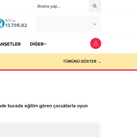
BIST
°C
YOZGAT
13.798,82
AZ BULUTLU
ANŞETLER
DİĞER
TÜMÜNÜ GÖSTER →
inde burada eğitim gören çocuklarla oyun