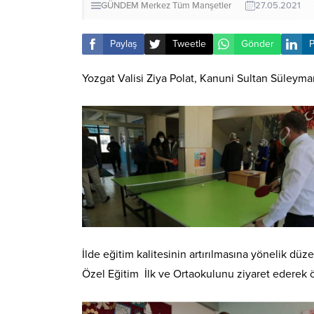
GÜNDEM
Merkez
Tüm Manşetler
27.05.2021
Paylaş
Tweetle
Gönder
P
Yozgat Valisi Ziya Polat, Kanuni Sultan Süleym
İlde eğitim kalitesinin artırılmasına yönelik düz
Özel Eğitim İlk ve Ortaokulunu ziyaret ederek 