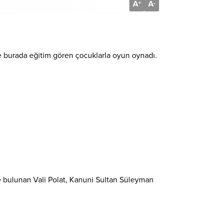
A
A
+
-
e burada eğitim gören çocuklarla oyun oynadı.
inde bulunan Vali Polat, Kanuni Sultan Süleyman