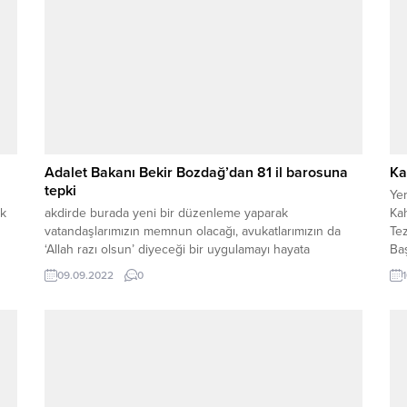
Adalet Bakanı Bekir Bozdağ’dan 81 il barosuna
Ka
tepki
Ye
ak
akdirde burada yeni bir düzenleme yaparak
Kah
vatandaşlarımızın memnun olacağı, avukatlarımızın da
Tez
‘Allah razı olsun’ diyeceği bir uygulamayı hayata
Baş
geçirmekte tereddüt etmeyiz.”dedi.
Ger
09.09.2022
0
dik
üst
Yer