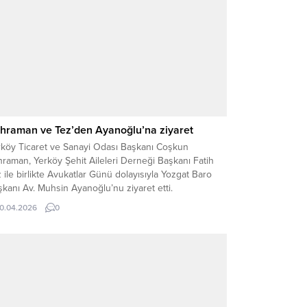
hraman ve Tez’den Ayanoğlu’na ziyaret
rköy Ticaret ve Sanayi Odası Başkanı Coşkun
raman, Yerköy Şehit Aileleri Derneği Başkanı Fatih
 ile birlikte Avukatlar Günü dolayısıyla Yozgat Baro
kanı Av. Muhsin Ayanoğlu’nu ziyaret etti.
çekleştirilen ziyarette hukuk camiasının önemine
10.04.2026
0
kat çekilirken, avukatların adaletin tesisi için
lendikleri kritik role vurgu yapıldı. Ziyarette ayrıca
köy’e ilişkin konular üzerine...