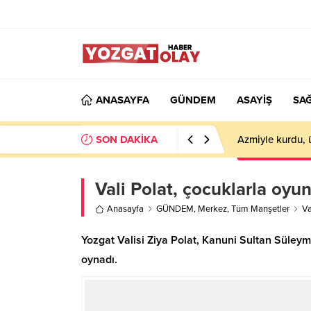
ANASAYFA
GÜNDEM
ASAYİŞ
SAĞ
SON DAKİKA
Azmiyle kurdu, 
Vali Polat, çocuklarla oyu
Anasayfa
GÜNDEM
,
Merkez
,
Tüm Manşetler
Va
Yozgat Valisi Ziya Polat, Kanuni Sultan Süley
oynadı.