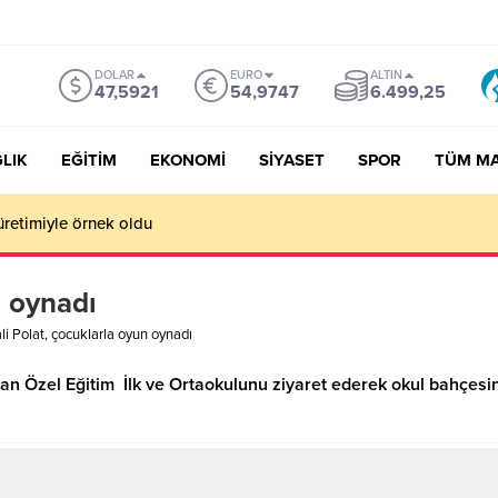
DOLAR
EURO
ALTIN
47,5921
54,9747
6.499,25
LIK
EĞİTİM
EKONOMİ
SİYASET
SPOR
TÜM M
üretimiyle örnek oldu
n oynadı
li Polat, çocuklarla oyun oynadı
man Özel Eğitim İlk ve Ortaokulunu ziyaret ederek okul bahçes