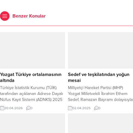
Benzer Konular
Yozgat Türkiye ortalamasının
Sedef ve teşkilatından yoğun
altında
mesai
Türkiye İstatistik Kurumu (TÜİK)
Milliyetçi Hareket Partisi (MHP)
tarafından açıklanan Adrese Dayalı
Yozgat Milletvekili İbrahim Ethem
Nüfus Kayıt Sistemi (ADNKS) 2025
Sedef, Ramazan Bayramı dolayısıyla
verilerine göre, Türkiye nüfusu 86
gerçekleştirilen bayramlaşma
20.04.2026
0
02.04.2025
0
milyon 92 bin 168 kişi olurken,
programlarında Yozgat ve
bunun 21 milyon 375 bin 930’unu
ilçelerinde vatandaşlarla bir araya
çocuk nüfus oluşturdu. Çocuk
gelerek birlik ve beraberlik mesajı
nüfus oranı %24,8 olarak
verdi. Milletvekili Sedef’e, MHP İl