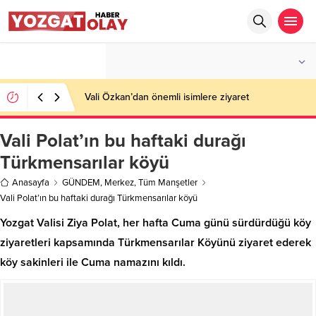
°C
YOZGAT
AZ BULUTLU
Vali Özkan’dan önemli isimlere ziyaret
Vali Polat’ın bu haftaki durağı
Türkmensarılar köyü
Anasayfa
GÜNDEM
,
Merkez
,
Tüm Manşetler
Vali Polat’ın bu haftaki durağı Türkmensarılar köyü
Yozgat Valisi Ziya Polat, her hafta Cuma günü sürdürdüğü köy
ziyaretleri kapsamında Türkmensarılar Köyünü ziyaret ederek
köy sakinleri ile Cuma namazını kıldı.