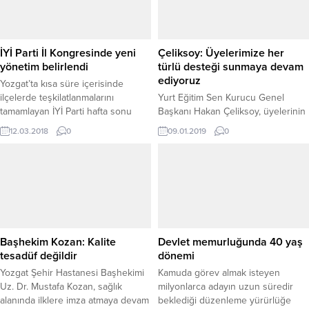
kaydedildi. Açıklanan verilere göre
Başkanı Tekin Irgatoğlu, MHP
Yozgat’ta çocuk nüfus oranı %21,6
Merkez İlçe Başkanı Adem Kızılay,
olarak gerçekleşti. Bu...
Yozgat Ülkü Ocakları İl Başkanı
Fatih Akgül, İl Genel Meclisi...
İYİ Parti İl Kongresinde yeni
Çeliksoy: Üyelerimize her
yönetim belirlendi
türlü desteği sunmaya devam
ediyoruz
Yozgat’ta kısa süre içerisinde
ilçelerde teşkilatlanmalarını
Yurt Eğitim Sen Kurucu Genel
tamamlayan İYİ Parti hafta sonu
Başkanı Hakan Çeliksoy, üyelerinin
Yozgat’ta gerçekleştirilen Birinci
görevde yükselme ve unvan
12.03.2018
0
09.01.2019
0
Olağan İl Kongresinde yeni
değişikliği sınavında başarılı
yönetimi belirlendi.
olmaları için kurslar
düzenlediklerini belirterek,
üyelerine her türlü desteği
sunmaya devam edeceklerini
söyledi.
Başhekim Kozan: Kalite
Devlet memurluğunda 40 yaş
tesadüf değildir
dönemi
Yozgat Şehir Hastanesi Başhekimi
Kamuda görev almak isteyen
Uz. Dr. Mustafa Kozan, sağlık
milyonlarca adayın uzun süredir
alanında ilklere imza atmaya devam
beklediği düzenleme yürürlüğe