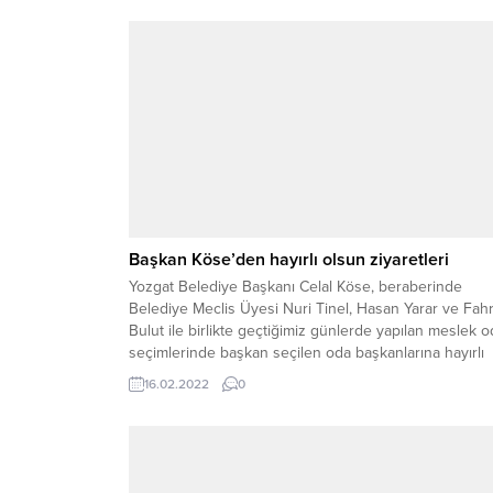
Başkan Köse’den hayırlı olsun ziyaretleri
Yozgat Belediye Başkanı Celal Köse, beraberinde
Belediye Meclis Üyesi Nuri Tinel, Hasan Yarar ve Fahr
Bulut ile birlikte geçtiğimiz günlerde yapılan meslek o
seçimlerinde başkan seçilen oda başkanlarına hayırlı
olsun ziyaretinde bulundu.
16.02.2022
0