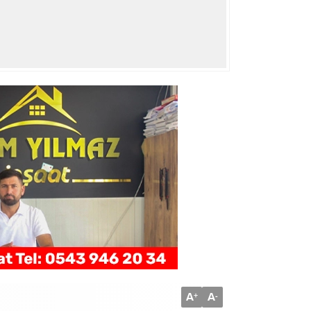
A
A
+
-