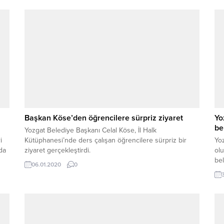
Başkan Köse’den öğrencilere sürpriz ziyaret
Yo
be
Yozgat Belediye Başkanı Celal Köse, İl Halk
i
Kütüphanesi’nde ders çalışan öğrencilere sürpriz bir
Yoz
da
ziyaret gerçekleştirdi.
olu
bel
06.01.2020
0