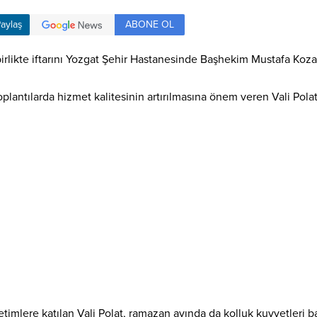
ABONE OL
aylaş
e birlikte iftarını Yozgat Şehir Hastanesinde Başhekim Mustafa Kozan
oplantılarda hizmet kalitesinin artırılmasına önem veren Vali Polat
etimlere katılan Vali Polat, ramazan ayında da kolluk kuvvetleri 