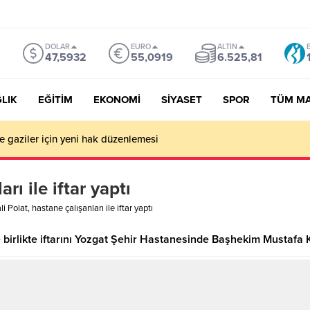
DOLAR
EURO
ALTIN
47,5932
55,0919
6.525,81
LIK
EĞİTİM
EKONOMİ
SİYASET
SPOR
TÜM M
ve gaziler için yeni hak düzenlemesi
rı ile iftar yaptı
li Polat, hastane çalışanları ile iftar yaptı
ile birlikte iftarını Yozgat Şehir Hastanesinde Başhekim Mustafa 