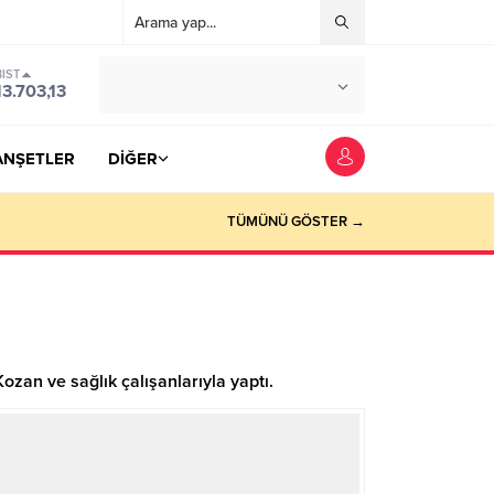
BIST
°C
YOZGAT
13.703,13
PARÇALI BULUTLU
ANŞETLER
DİĞER
TÜMÜNÜ GÖSTER →
Kozan ve sağlık çalışanlarıyla yaptı.