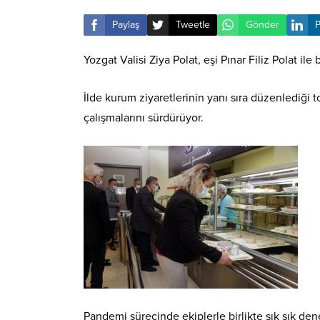
Paylaş
Tweetle
Gönder
P
Yozgat Valisi Ziya Polat, eşi Pınar Filiz Polat il
İlde kurum ziyaretlerinin yanı sıra düzenlediği t
çalışmalarını sürdürüyor.
Pandemi sürecinde ekiplerle birlikte sık sık den