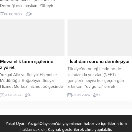
Derneği eski başkanı Zübeyir
Altınok (86) vefat etti.
06.06.2022
0
Mevsimlik tarım işçilerine
İstihdam sorunu derinleşiyor
ziyaret
Türkiye’de ne eğitimde ne de
Yozgat Aile ve Sosyal Hizmetler
istihdamda yer alan (NEET)
Müdürlüğü, Boğazlıyan Sosyal
gençlerin sayısı her geçen gün
Hizmet Merkezi hizmet bölgesinde
artarken, “ev genci” olarak
yer alan Çayıralan ve Çandır
tanımlanan kesim 6 milyon 519 bine
13.08.2024
0
23.03.2026
0
ilçelerindeki kırsal bölgelerde
ulaştı. Bu tablo, özellikle genç
mevsimlik tarım işçilerine yönelik
işsizliğinin ulaştığı boyutu gözler
ziyaret gerçekleştirdi.
önüne seriyor. Türkiye İstatistik
Kurumu verilerine göre, 15-34 yaş
aralığındaki genç nüfus azalmasına
Yasal Uyarı: YozgatOlay.com'da yayımlanan haber ve içeriklerin tüm
rağmen, eğitimde ve iş...
hakları saklıdır. Kaynak gösterilerek alıntı yapılabilir.