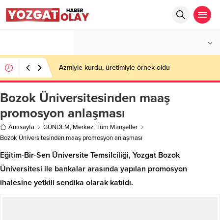
°C
YOZGAT
PARÇALI BULUTLU
Azmiyle kurdu, üretimiyle örnek oldu
Bozok Üniversitesinden maaş
promosyon anlaşması
Anasayfa
GÜNDEM
,
Merkez
,
Tüm Manşetler
Bozok Üniversitesinden maaş promosyon anlaşması
Eğitim-Bir-Sen Üniversite Temsilciliği, Yozgat Bozok
Üniversitesi ile bankalar arasında yapılan promosyon
ihalesine yetkili sendika olarak katıldı.