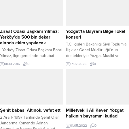
Ziraat Odası Başkanı Yılmaz:
Yozgat’ta Bayram Bilge Tokel
Yerköy’de 500 bin dekar
konseri
alanda ekim yapılacak
T.C. İçişleri Bakanlığı Sivil Toplumla
Yerköy Ziraat Odası Başkanı Bahri
İlişkiler Genel Müdürlüğü’nün
Yılmaz, ilçe genelinde hububat
destekleriyle Yozgat Musiki ve
ekimine başlandığını ve bu yıl 500
Edebiyat Derneği (YOMED)
08.10.2016
0
17.02.2025
0
bin dekarlık alanda ekim
tarafından düzenlenen Yozgat
yapılacağını söyledi. Başkan Yılmaz,
Musiki ve Edebiyat Günleri
yaptığı açıklamada Türkiye’de tahıl
etkinlikleri devam ediyor. Bu
ambarı olarak bilinen Yozgat’ta en
kapsamda, Türk halk müziğinin
fazla ekilebilir araziye sahip
önemli isimlerinden, eski Güzel
ilçesinin başında gelen Yerköy’de
Sanatlar Genel Müdürü ve Yozgatlı
çiftçilerin tarlasının ekimine
sanatçı Bayram Bilge Tokel,
başladığını söyledi. Yerköy
müzikseverlerle buluşmak üzere
Şehit babası Altınok, vefat etti
Milletvekili Ali Keven Yozgat
bölgesinde her yıl...
Yozgat’a geliyor. Bayram Bilge...
halkının bayramını kutladı
2 Aralık 1997 Tarihinde Şehit Olan
Jandarma Komando Adnan
01.05.2022
0
Altunok'un babası Şehit Aileleri