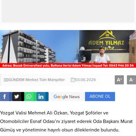
A
A
+
-
GÜNDEM
Merkez
Tüm Manşetler
03.06.2026
ABONE OL
Yozgat Valisi Mehmet Ali Özkan, Yozgat Şoförler ve
Otomobilciler Esnaf Odası’nı ziyaret ederek Oda Başkanı Murat
Gümüş ve yönetimine hayırlı olsun dileklerinde bulundu.