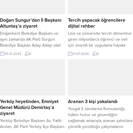
Doğan Sungur’dan İl Başkanı
Tercih yapacak öğrencilere
Altuntaş’a ziyaret
dijital rehber
Doğankent Belediye Başkanı ve
Lise ve üniversite tercih dönemine
aynı zamanda AK Parti Sorgun
giren milyonlarca öğrenci ve veli
Belediye Başkan Aday Adayı olan
için önemli bir uygulama hayata
Doğan Sungur, beraberindeki
geçirildi. İŞKUR tarafından
25.12.2023
0
21.07.2026
0
heyetle birlikte, AK Parti Yozgat İl
geliştirilen Danışman Bilgi Sistemi
Başkanı Çelebi Altuntaş'a hayırlı
(DABİS), artık İŞKUR Mobil
olsun ziyaretinde bulundu.
uygulaması üzerinden herkesin
erişimine açıldı. Yeni uygulamayla
öğrenciler, tercih etmeyi
düşündükleri meslekler ve
üniversite bölümlerinin iş bulma
süresi, istihdam oranı, ücret düzeyi
Yerköy heyetinden, Emniyet
Aranan 3 kişi yakalandı
ve kariyer...
Genel Müdürü Demirtaş’a
Yozgat İl Jandarma Komutanlığı,
ziyaret
halkın huzur ve güvenliğini
Yerköy Belediye Başkanı Av. Fatih
sağlamak amacıyla aranan şahıslara
Arslan, AK Parti Yerköy İlçe Başkanı
yönelik yürüttüğü çalışmalarını
Selahattin Atalay, AK Parti Belediye
aralıksız sürdürüyor. Bu kapsamda