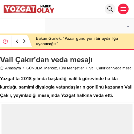
°C
YOZGAT
PARÇALI BULUTLU
Bakan Gürlek: “Pazar günü yeni bir aydınlığa
uyanacağız”
Vali Çakır’dan veda mesajı
Anasayfa
GÜNDEM
,
Merkez
,
Tüm Manşetler
Vali Çakır’dan veda mesajı
Yozgat’ta 2018 yılında başladığı valilik görevinde halkla
kurduğu samimi diyalogla vatandaşların gönlünü kazanan Vali
Çakır, yayınladığı mesajında Yozgat halkına veda etti.