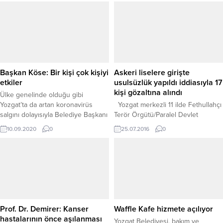
görüşmelerde hemşehrileriyle bir
araya gelen Vali Özkan, dile
getirilen talepleri dikkatle dinledi.
Vatandaş odaklı bir anlayışla
hareket eden Vali Özkan,
sorunların çözümü için ilgili
kurumlara gerekli talimatları
Başkan Köse: Bir kişi çok kişiyi
Askeri liselere girişte
vererek sürecin hızla ilerlemesini
etkiler
usulsüzlük yapıldı iddiasıyla 17
sağladı....
kişi gözaltına alındı
Ülke genelinde olduğu gibi
Yozgat’ta da artan koronavirüs
Yozgat merkezli 11 ilde Fethullahçı
salgını dolayısıyla Belediye Başkanı
Terör Örgütü/Paralel Devlet
Celal Köse, belediyenin Kovid-19
Yapılanması’na (FETÖ/PDY) yönelik
10.09.2020
0
25.07.2016
0
hastalığına karşı tedbirlerin alarm
düzenlenen operasyonda, askeri
seviyesine getirildiğini söyledi.
lise sınavlarına girişte usulsüzlük
yaptıkları iddiasıyla haklarında
soruşturma başlatılan 28 kişiden
17’si gözaltına alındı. Yozgat
Emniyet Müdürlüğü Kaçakçılık ve
Organize Suçlarla Mücadele (KOM)
ekiplerince FETÖ/PDY’ye ait
Prof. Dr. Demirer: Kanser
Waffle Kafe hizmete açılıyor
öğrenci evlerinde kalan
hastalarının önce aşılanması
Yozgat Belediyesi, bakım ve