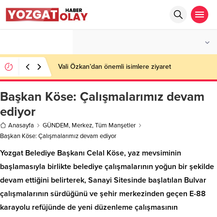
°C
YOZGAT
PARÇALI BULUTLU
Vali Özkan’dan önemli isimlere ziyaret
Başkan Köse: Çalışmalarımız devam
ediyor
Anasayfa
GÜNDEM
,
Merkez
,
Tüm Manşetler
Başkan Köse: Çalışmalarımız devam ediyor
Yozgat Belediye Başkanı Celal Köse, yaz mevsiminin
başlamasıyla birlikte belediye çalışmalarının yoğun bir şekilde
devam ettiğini belirterek, Sanayi Sitesinde başlatılan Bulvar
çalışmalarının sürdüğünü ve şehir merkezinden geçen E-88
karayolu refüjünde de yeni düzenleme çalışmasının