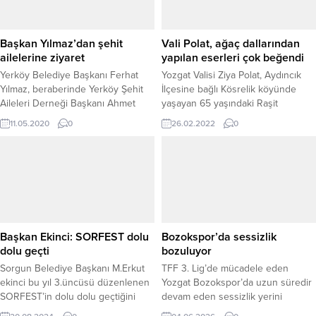
Başkan Yılmaz’dan şehit
Vali Polat, ağaç dallarından
ailelerine ziyaret
yapılan eserleri çok beğendi
Yerköy Belediye Başkanı Ferhat
Yozgat Valisi Ziya Polat, Aydıncık
Yılmaz, beraberinde Yerköy Şehit
İlçesine bağlı Kösrelik köyünde
Aileleri Derneği Başkanı Ahmet
yaşayan 65 yaşındaki Raşit
Kepir’le birlikte ilçe ve köylerde
Öztürk’ü evinde ziyaret ederek,
11.05.2020
0
26.02.2022
0
bulunan şehit ailelerini ziyaret
Öztürk’ün doğadan topladığı ağaç
ederek Şehit annelerin gününü
kökleri ve dallarla şekil verdiği
kutladı.
figürleri çok beğendi.
Başkan Ekinci: SORFEST dolu
Bozokspor’da sessizlik
dolu geçti
bozuluyor
Sorgun Belediye Başkanı M.Erkut
TFF 3. Lig’de mücadele eden
ekinci bu yıl 3.üncüsü düzenlenen
Yozgat Bozokspor’da uzun süredir
SORFEST’in dolu dolu geçtiğini
devam eden sessizlik yerini
belirterek SORFEST’in Yozgat’ın
hareketli günlere bırakıyor. Kulüp