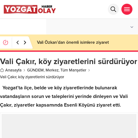
°C
YOZGAT
PARÇALI BULUTLU
Vali Özkan’dan önemli isimlere ziyaret
Vali Çakır, köy ziyaretlerini sürdürüyor
Anasayfa
GÜNDEM
,
Merkez
,
Tüm Manşetler
Vali Çakır, köy ziyaretlerini sürdürüyor
Yozgat’ta ilçe, belde ve köy ziyaretlerinde bulunarak
vatandaşların sorun ve taleplerini yerinde dinleyen ve Vali
Çakır, ziyaretler kapsamında Esenli Köyünü ziyaret etti.