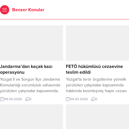
Benzer Konular
Jandarma’dan kaçak kazı
FETÖ hükümlüsü cezaevine
operasyonu
teslim edildi
Yozgat İl ve Sorgun İlçe Jandarma
Yozgat’ta terör örgütlerine yönelik
Komutanlığı sorumluluk sahasında
yürütülen çalışmalar kapsamında
yürütülen çalışmalar kapsamında,
hakkında kesinleşmiş hapis cezası
bir köyde meydana gelen izinsiz
bulunan bir şahıs güvenlik
09.04.2026
0
04.03.2026
0
kazı olayı sonrasında bölgedeki sit
güçlerince yakalandı. Yozgat İl
alanlarında kapsamlı denetimler
Emniyet Müdürlüğü Terörle
gerçekleştirdi. Yapılan incelemeler
Mücadele Şube Müdürlüğü
sonucunda, kazı ile bağlantılı bir iş
ekiplerince gerçekleştirilen
makinesinin çeşitli köylere sevk
çalışmalar neticesinde, FETÖ/PDY