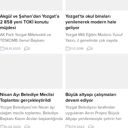
edildiği tespit edilerek olayla ilgili
Silahlı Terör Örgütüne üye olma
şahıslara yönelik adli süreç
suçundan hakkında 6 yıl 10 ay
başlatıldı. Şüphelilerin
kesinleşmiş hapis cezası bulunan
Akgül ve Şahan’dan Yozgat’a
Yozgat’ta okul binaları
ikametlerinde...
şahıs tespit edilerek yakalandı.
2 858 yeni TOKİ konutu
yenilenerek modern hale
Gözaltına...
müjdesi
geliyor
AK Parti Yozgat Milletvekili ve
Yozgat Milli Eğitim Müdürü Yusuf
TESKOMB Genel Başkanı
Yazıcı, il genelinde çok sayıda
Abdulkadir Akgül ve AK Parti
okulun fiziki ve genel durumu
28.10.2025
0
21.11.2018
0
Yozgat Milletvekili Süleyman Şahan,
bakımından yenilenerek modern
Cumhurbaşkanı Recep Tayyip
hale geldiğini söyledi.
Erdoğan’ın öncülüğünde yürütülen
“Yüzyılın Konut Projesi”
kapsamında Yozgat’a 2.858 yeni
TOKİ konutu kazandırılacağını
duyurdu. Yozgat’ın her alanda
kalkınması ve gelişmesi noktasında
Nisan Ayı Belediye Meclisi
Büyük altyapı çalışmaları
güç birliği, fikir birliği ile hareket
Toplantısı gerçekleştirildi
devam ediyor
eden Akgül ve...
Yozgat Belediyesi’nin Nisan ayı
Yozgat Belediyesi tarafından
olağan meclis toplantısı, Belediye
uygulanan Asrın Projesi Büyük
Başkanı Kazım Arslan başkanlığında
Altyapı yenilemesiyle şehrin her
Belediye Meclis Salonu’nda yapıldı.
köşesinde çalışmalara devam
10.04.2025
0
07.11.2022
0