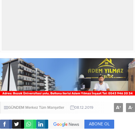
A
A
+
-
GÜNDEM
Merkez
Tüm Manşetler
08.12.2019
ABONE OL