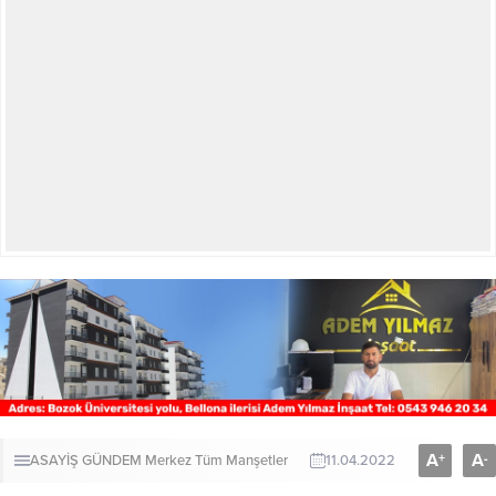
A
A
+
-
ASAYİŞ
GÜNDEM
Merkez
Tüm Manşetler
11.04.2022