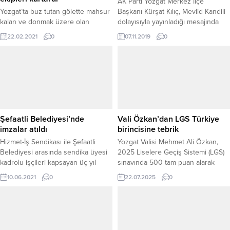
AK Parti Yozgat Merkez İlçe
Yozgat’ta buz tutan gölette mahsur
Başkanı Kürşat Kılıç, Mevlid Kandili
kalan ve donmak üzere olan
dolayısıyla yayınladığı mesajında
gerdanlı dalgıç kuşunu itfaiye
Kandil gecelerinin, insanın gönlünü
22.02.2021
0
07.11.2019
0
ekipleri kurtardı.
aydınlatan, toplumun manevi
değerlerinin güç kazandığı, birlik ve
beraberliğin pekiştiği, paylaşmanın,
komşuluk ve akrabalık ilişkilerinin
arttığı çok özel geceler olduğunu
söyledi.
Şefaatli Belediyesi’nde
Vali Özkan’dan LGS Türkiye
imzalar atıldı
birincisine tebrik
Hizmet-İş Sendikası ile Şefaatli
Yozgat Valisi Mehmet Ali Özkan,
Belediyesi arasında sendika üyesi
2025 Liselere Geçiş Sistemi (LGS)
kadrolu işçileri kapsayan üç yıl
sınavında 500 tam puan alarak
süreli toplu iş sözleşmesi
Türkiye birinciliği elde eden
10.06.2021
0
22.07.2025
0
imzalandı.
Kınalıhasan Ortaokulu öğrencisi
Muhammed Said Mirza Özgül’ü,
ailesi ve İl Milli Eğitim Müdürü İsmail
Altınkaynak ile birlikte makamında
kabul etti. Vali Özkan, üstün