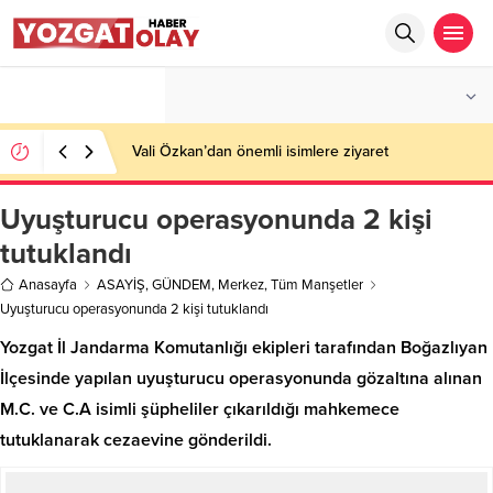
°C
YOZGAT
AZ BULUTLU
Vali Özkan’dan önemli isimlere ziyaret
Uyuşturucu operasyonunda 2 kişi
tutuklandı
Anasayfa
ASAYİŞ
,
GÜNDEM
,
Merkez
,
Tüm Manşetler
Uyuşturucu operasyonunda 2 kişi tutuklandı
Yozgat İl Jandarma Komutanlığı ekipleri tarafından Boğazlıyan
İlçesinde yapılan uyuşturucu operasyonunda gözaltına alınan
M.C. ve C.A isimli şüpheliler çıkarıldığı mahkemece
tutuklanarak cezaevine gönderildi.