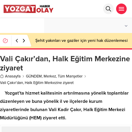
°C
YOZGAT
PARÇALI BULUTLU
Şehit yakınları ve gaziler için yeni hak düzenlemesi
Vali Çakır’dan, Halk Eğitim Merkezine
ziyaret
Anasayfa
GÜNDEM
,
Merkez
,
Tüm Manşetler
Vali Çakır’dan, Halk Eğitim Merkezine ziyaret
Yozgat’ta hizmet kalitesinin artırılmasına yönelik toplantılar
düzenleyen ve buna yönelik il ve ilçelerde kurum
ziyaretlerinde bulunan Vali Kadir Çakır, Halk Eğitim Merkezi
Müdürlüğünü (HEM) ziyaret etti.