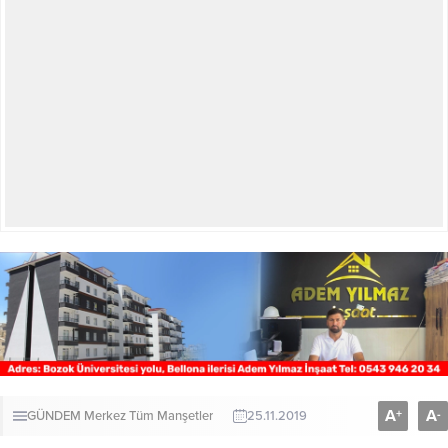
A
A
+
-
GÜNDEM
Merkez
Tüm Manşetler
25.11.2019