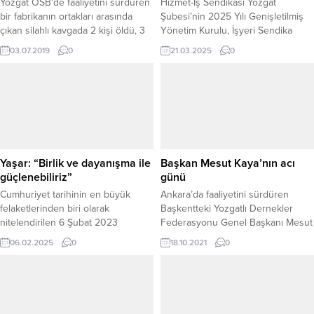
Yozgat OSB'de faaliyetini sürdüren
Hizmet-İş Sendikası Yozgat
bir fabrikanın ortakları arasında
Şubesi’nin 2025 Yılı Genişletilmiş
çıkan silahlı kavgada 2 kişi öldü, 3
Yönetim Kurulu, İşyeri Sendika
kişi yaralandı.
Temsilcileri ve Komite Başkanlar
03.07.2019
0
21.03.2025
0
Kurulu Toplantısı gerçekleştirildi.
Toplantıya Yozgat İl Merkez, ile
birlikte Akdağmadeni, Sorgun,
Kadışehri, Boğazlıyan, Sarıkaya,
Çekerek, Yenifakılı, Şefaatli,
Çayıralan, Çandır, Yerköy, Aydıncık,
Saraykent, Yenipazar, Sırçalı,
Ovakent, Umutlu, Ozan,
Yaşar: “Birlik ve dayanışma ile
Başkan Mesut Kaya’nın acı
Belekcehan, Oluközü, Doğankent,
güçlenebiliriz”
günü
Yeniyer, Gülşehri, Çiğdemli,
Cumhuriyet tarihinin en büyük
Ankara’da faaliyetini sürdüren
Hakılıköy, Özükavak,...
felaketlerinden biri olarak
Başkentteki Yozgatlı Dernekler
nitelendirilen 6 Şubat 2023
Federasyonu Genel Başkanı Mesut
Kahramanmaraş merkezli depremin
Kaya'nın, annesi Hatice Kaya, vefat
06.02.2025
0
18.10.2021
0
ikinci yıl dönümünde, CHP Yozgat İl
etti.
Başkanı Abdullah Yaşar, hayatını
kaybeden binlerce vatandaşı
rahmetle anarak, geride kalan
ailelere sabır diledi. “YAŞANAN