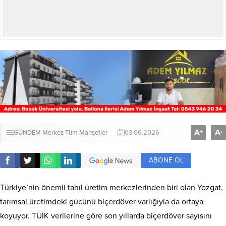
A
A
+
-
GÜNDEM
Merkez
Tüm Manşetler
03.06.2026
ABONE OL
Türkiye’nin önemli tahıl üretim merkezlerinden biri olan Yozgat,
tarımsal üretimdeki gücünü biçerdöver varlığıyla da ortaya
koyuyor. TÜİK verilerine göre son yıllarda biçerdöver sayısını