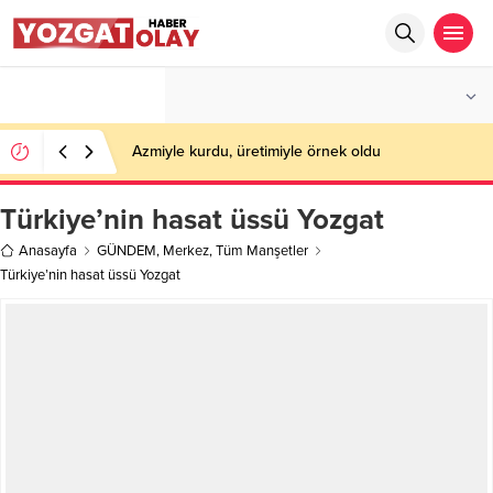
°C
YOZGAT
PARÇALI BULUTLU
Azmiyle kurdu, üretimiyle örnek oldu
Türkiye’nin hasat üssü Yozgat
Anasayfa
GÜNDEM
,
Merkez
,
Tüm Manşetler
Türkiye’nin hasat üssü Yozgat