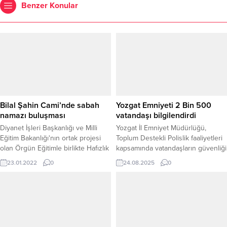
Benzer Konular
Bilal Şahin Cami’nde sabah
Yozgat Emniyeti 2 Bin 500
namazı buluşması
vatandaşı bilgilendirdi
Diyanet İşleri Başkanlığı ve Milli
Yozgat İl Emniyet Müdürlüğü,
Eğitim Bakanlığı'nın ortak projesi
Toplum Destekli Polislik faaliyetleri
olan Örgün Eğitimle birlikte Hafızlık
kapsamında vatandaşların güvenliği
Projesi kapsamında Yozgat Anadolu
için bilgilendirme ve eğitim
23.01.2022
0
24.08.2025
0
İmam Lisesi Hafızlık Proje
çalışmalarını sürdürüyor. 2.495
Ortaokulu 14 Hafız 14 Hatim
VATANDAŞA BİLGİLENDİRME,
Bağışlıyor ve hafızlığa başlıyorum
BROŞÜR DAĞITIMI 15-22 Ağustos
programı düzenlendi.
2025 tarihleri arasında il merkezi
ve ilçelerde görevli personel
tarafından 2.495 vatandaşa, 112 Acil