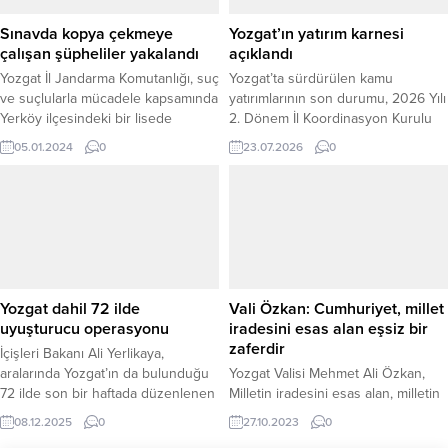
Çağrı Sistemi, KADES, UYUMA,
dolandırıcılık, En İyi Narkotik Polisi
Sınavda kopya çekmeye
Yozgat’ın yatırım karnesi
Anne ve NARVAS...
çalışan şüpheliler yakalandı
açıklandı
Yozgat İl Jandarma Komutanlığı, suç
Yozgat’ta sürdürülen kamu
ve suçlularla mücadele kapsamında
yatırımlarının son durumu, 2026 Yılı
Yerköy ilçesindeki bir lisede
2. Dönem İl Koordinasyon Kurulu
gerçekleştirilecek olan Motorlu
Toplantısı’nda değerlendirildi. Vali
05.01.2024
0
23.07.2026
0
Taşıtlar Sınavı'nda usulsüzlük
Mehmet Ali Özkan başkanlığında
yapılacağına dair aldığı istihbaratı
gerçekleştirilen toplantıda, kent
değerlendirerek düzenlediği
genelinde devam eden 207
operasyonda 4 şüpheliyi gözaltına
projenin son durumu,
aldı.
gerçekleştirilen harcamalar ve
yatırım süreçleri kamuoyuyla
paylaşılırken, Yozgat’ın
kalkınmasına yönelik çalışmaların
Yozgat dahil 72 ilde
Vali Özkan: Cumhuriyet, millet
kararlılıkla sürdüğü vurgulandı.
uyuşturucu operasyonu
iradesini esas alan eşsiz bir
Yozgat Valisi Mehmet Ali Özkan
zaferdir
İçişleri Bakanı Ali Yerlikaya,
başkanlığında...
aralarında Yozgat’ın da bulunduğu
Yozgat Valisi Mehmet Ali Özkan,
72 ilde son bir haftada düzenlenen
Milletin iradesini esas alan, milletin
uyuşturucu operasyonlarının
iradesini temsil eden Cumhuriyetin
08.12.2025
0
27.10.2023
0
detaylarını açıkladı. Türkiye
ilan edilmesinin, bir devletin temel