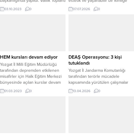
başkanlığında yapıldı. Valilik Toplantı
estetik ve yaşanabilir bir kimliğe
Salonu'nda düzenlenen toplantıya,
kavuşması amacıyla belediye olarak
03.10.2023
0
07.07.2026
0
İl Defterdarı Yüksel Enoğlu, İl Tarım
yatırımlara aralıksız devam
ve Orman Müdürü Tanju Özkaya, İl
ettiklerini belirtti. Şehir girişinde
Özel İdaresi Genel Sekreteri Nazif
başlatılan kuru peyzaj çalışmalarıyla
Yılmaz ve ilgili kurum müdürleri
Yerköy’ün çehresini değiştirmeyi
katıldı.
hedeflediklerini ifade eden Arslan,
ilçeyi geleceğe taşıyacak projeleri
kararlılıkla hayata geçirdiklerini
söyledi. Başkan Arslan, yürütülen
HEM kursları devam ediyor
DEAŞ Operasyonu: 3 kişi
çalışmanın uzun ömürlü, bakımı...
tutuklandı
Yozgat İl Milli Eğitim Müdürlüğü
tarafından depremden etkilenen
Yozgat İl Jandarma Komutanlığı
misafirler için Halk Eğitim Merkezi
tarafından terörle mücadele
bünyesinde açılan kurslar devam
kapsamında yürütülen çalışmalar
ediyor.
çerçevesinde DEAŞ Silahlı Terör
01.03.2023
0
13.04.2026
0
Örgütü’ne yönelik operasyon
gerçekleştirildi. Yozgat Cumhuriyet
Başsavcılığı koordinesinde
yürütülen çalışmalarda, örgütle
irtibatlı ve iltisaklı olduğu
değerlendirilen şüphelilerin
yakalanmasına yönelik il