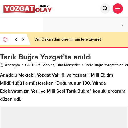
°C
YOZGAT
PARÇALI BULUTLU
Vali Özkan’dan önemli isimlere ziyaret
Tarık Buğra Yozgat’ta anıldı
Anasayfa
GÜNDEM
,
Merkez
,
Tüm Manşetler
Tarık Buğra Yozgat’ta anıldı
Anadolu Mektebi; Yozgat Valiliği ve Yozgat İl Milli Eğitim
Müdürlüğü ile müştereken “Doğumunun 100. Yılında
Edebiyatımızın Yerli ve Milli Sesi Tarık Buğra” konulu program
düzenledi.