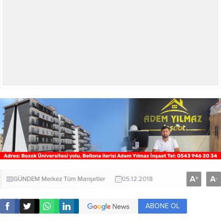
A
A
+
-
GÜNDEM
Merkez
Tüm Manşetler
05.12.2018
ABONE OL