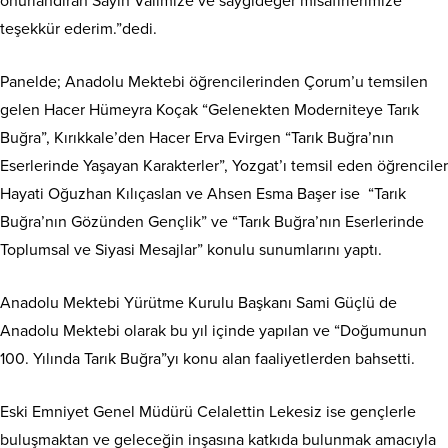
onurlandıran Sayın Valimize ve saygıdeğer misafirlerimize
teşekkür ederim.”dedi.
Panelde; Anadolu Mektebi öğrencilerinden Çorum’u temsilen
gelen Hacer Hümeyra Koçak “Gelenekten Moderniteye Tarık
Buğra”, Kırıkkale’den Hacer Erva Evirgen “Tarık Buğra’nın
Eserlerinde Yaşayan Karakterler”, Yozgat’ı temsil eden öğrenciler
Hayati Oğuzhan Kılıçaslan ve Ahsen Esma Başer ise “Tarık
Buğra’nın Gözünden Gençlik” ve “Tarık Buğra’nın Eserlerinde
Toplumsal ve Siyasi Mesajlar” konulu sunumlarını yaptı.
Anadolu Mektebi Yürütme Kurulu Başkanı Sami Güçlü de
Anadolu Mektebi olarak bu yıl içinde yapılan ve “Doğumunun
100. Yılında Tarık Buğra”yı konu alan faaliyetlerden bahsetti.
Eski Emniyet Genel Müdürü Celalettin Lekesiz ise gençlerle
buluşmaktan ve geleceğin inşasına katkıda bulunmak amacıyla