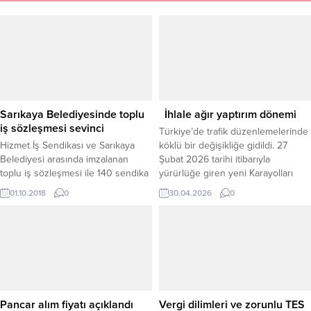
Sarıkaya Belediyesinde toplu
İhlale ağır yaptırım dönemi
iş sözleşmesi sevinci
Türkiye’de trafik düzenlemelerinde
Hizmet İş Sendikası ve Sarıkaya
köklü bir değişikliğe gidildi. 27
Belediyesi arasında imzalanan
Şubat 2026 tarihi itibarıyla
toplu iş sözleşmesi ile 140 sendika
yürürlüğe giren yeni Karayolları
üyesi işçi sendikal ücretlerinde
Trafik Kanunu ile birlikte,
01.10.2018
0
30.04.2026
0
zam yapıldı.
geleneksel idari para cezası
sisteminin tek başına caydırıcı
olmadığı resmen kabul edilerek
daha ağır yaptırımlar devreye alındı.
Yeni düzenleme ile birlikte trafik
ihlallerinde yalnızca para cezası
değil, aynı zamanda “katlamalı...
Pancar alım fiyatı açıklandı
Vergi dilimleri ve zorunlu TES