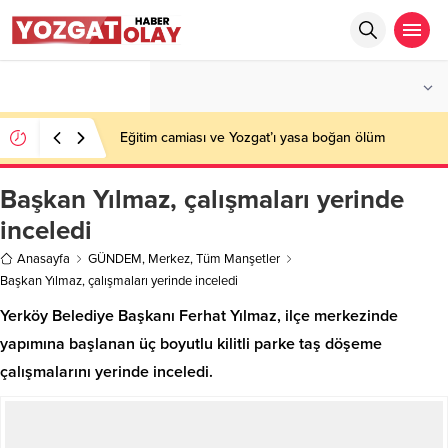
°C
YOZGAT
PARÇALI BULUTLU
Eğitim camiası ve Yozgat’ı yasa boğan ölüm
Başkan Yılmaz, çalışmaları yerinde
inceledi
Anasayfa
GÜNDEM
,
Merkez
,
Tüm Manşetler
Başkan Yılmaz, çalışmaları yerinde inceledi
Yerköy Belediye Başkanı Ferhat Yılmaz, ilçe merkezinde
yapımına başlanan üç boyutlu kilitli parke taş döşeme
çalışmalarını yerinde inceledi.