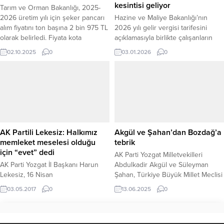
kesintisi geliyor
Tarım ve Orman Bakanlığı, 2025-
2026 üretim yılı için şeker pancarı
Hazine ve Maliye Bakanlığı’nın
alım fiyatını ton başına 2 bin 975 TL
2026 yılı gelir vergisi tarifesini
olarak belirledi. Fiyata kota
açıklamasıyla birlikte çalışanların
tamamlama primi de dahil edildi.
maaşlarını etkileyecek yeni
02.10.2025
0
03.01.2026
0
Türkiye Şeker Fabrikaları AŞ
düzenlemeler netleşti. Vergi
(TürkŞeker) tarafından yapılan
dilimlerinde yapılan artış sınırlı
açıklamada, ülkemizde şeker
kalırken, Tamamlayıcı Emeklilik
üretiminin temel hammaddesi olan
Sistemi’nin (TES) 2026 yılının ilk
şeker pancarının 2025-2026
çeyreğinde zorunlu olarak
üretim yılı alım fiyatının netleştiği
yürürlüğe girmesi planlanıyor. 4/A
bildirildi....
statüsündeki tüm çalışanları
kapsayacak TES kapsamında
AK Partili Lekesiz: Halkımız
Akgül ve Şahan’dan Bozdağ’a
maaşlardan kesinti yapılacak, ancak
memleket meselesi olduğu
tebrik
bu kesintiler gelir...
için “evet” dedi
AK Parti Yozgat Milletvekilleri
AK Parti Yozgat İl Başkanı Harun
Abdulkadir Akgül ve Süleyman
Lekesiz, 16 Nisan
Şahan, Türkiye Büyük Millet Meclisi
Cumhurbaşkanlığı Hükümet Sistemi
(TBMM) Başkanvekilliği görevine
03.05.2017
0
13.06.2025
0
ve Anayasa değişikliği halk
yeniden seçilen Şanlıurfa
oylamasında Yozgat’ın yüzde
Milletvekili, Yozgatlı hemşehrileri ve
74,35’le ilk altı içerisinde yer
eski Adalet Bakanı Bekir Bozdağ’a