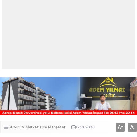
A
A
+
-
GÜNDEM
Merkez
Tüm Manşetler
12.10.2020