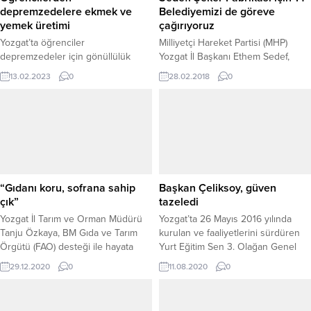
depremzedelere ekmek ve
Belediyemizi de göreve
yemek üretimi
çağırıyoruz
Yozgat’ta öğrenciler
Milliyetçi Hareket Partisi (MHP)
depremzedeler için gönüllülük
Yozgat İl Başkanı Ethem Sedef,
esasına göre ekmek ve yemek
Sorgun’da bulunan Yozgat Şeker
13.02.2023
0
28.02.2018
0
üretimine devam ediyor.
Fabrikasının özelleştirilmesine
engel olmak için Yozgat ve İlçeleri
ile birlikte 14 Belediye Başkanlarını
göreve çağırdıklarını söyledi.
“Gıdanı koru, sofrana sahip
Başkan Çeliksoy, güven
çık”
tazeledi
Yozgat İl Tarım ve Orman Müdürü
Yozgat’ta 26 Mayıs 2016 yılında
Tanju Özkaya, BM Gıda ve Tarım
kurulan ve faaliyetlerini sürdüren
Örgütü (FAO) desteği ile hayata
Yurt Eğitim Sen 3. Olağan Genel
geçirilen "Gıdanı Koru, Sofrana
Kurul’unda mevcut Başkan Hakan
29.12.2020
0
11.08.2020
0
Sahip Çık" projesi kapsamında
Çeliksoy, güven tazeleyerek
müdürlükleri tarafından 1.000
yeniden Yurt Eğitim Sen Genel
adet afiş bastırılarak
Başkanı seçildi.