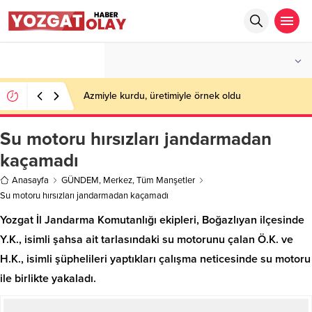
°C
YOZGAT
PARÇALI BULUTLU
Azmiyle kurdu, üretimiyle örnek oldu
Su motoru hırsızları jandarmadan
kaçamadı
Anasayfa
GÜNDEM
,
Merkez
,
Tüm Manşetler
Su motoru hırsızları jandarmadan kaçamadı
Yozgat İl Jandarma Komutanlığı ekipleri, Boğazlıyan ilçesinde
Y.K., isimli şahsa ait tarlasındaki su motorunu çalan Ö.K. ve
H.K., isimli şüphelileri yaptıkları çalışma neticesinde su motoru
ile birlikte yakaladı.