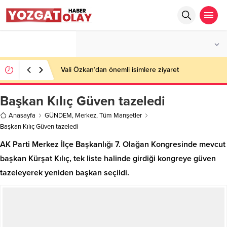
°C
YOZGAT
PARÇALI BULUTLU
Vali Özkan’dan önemli isimlere ziyaret
Başkan Kılıç Güven tazeledi
Anasayfa
GÜNDEM
,
Merkez
,
Tüm Manşetler
Başkan Kılıç Güven tazeledi
AK Parti Merkez İlçe Başkanlığı 7. Olağan Kongresinde mevcut
başkan Kürşat Kılıç, tek liste halinde girdiği kongreye güven
tazeleyerek yeniden başkan seçildi.