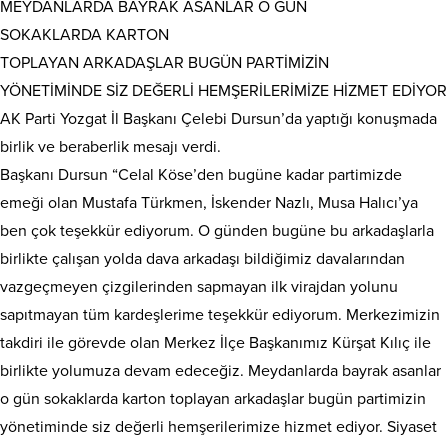
MEYDANLARDA BAYRAK ASANLAR O GÜN
SOKAKLARDA KARTON
TOPLAYAN ARKADAŞLAR BUGÜN PARTİMİZİN
YÖNETİMİNDE SİZ DEĞERLİ HEMŞERİLERİMİZE HİZMET EDİYOR
AK Parti Yozgat İl Başkanı Çelebi Dursun’da yaptığı konuşmada
birlik ve beraberlik mesajı verdi.
Başkanı Dursun “Celal Köse’den bugüne kadar partimizde
emeği olan Mustafa Türkmen, İskender Nazlı, Musa Halıcı’ya
ben çok teşekkür ediyorum. O günden bugüne bu arkadaşlarla
birlikte çalışan yolda dava arkadaşı bildiğimiz davalarından
vazgeçmeyen çizgilerinden sapmayan ilk virajdan yolunu
sapıtmayan tüm kardeşlerime teşekkür ediyorum. Merkezimizin
takdiri ile görevde olan Merkez İlçe Başkanımız Kürşat Kılıç ile
birlikte yolumuza devam edeceğiz. Meydanlarda bayrak asanlar
o gün sokaklarda karton toplayan arkadaşlar bugün partimizin
yönetiminde siz değerli hemşerilerimize hizmet ediyor. Siyaset