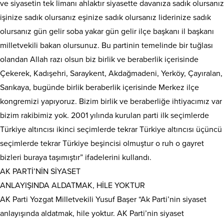
ve siyasetin tek limanı ahlaktır siyasette davanıza sadık olursanız
işinize sadık olursanız eşinize sadık olursanız liderinize sadık
olursanız gün gelir soba yakar gün gelir ilçe başkanı il başkanı
milletvekili bakan olursunuz. Bu partinin temelinde bir tuğlası
olandan Allah razı olsun biz birlik ve beraberlik içerisinde
Çekerek, Kadışehri, Saraykent, Akdağmadeni, Yerköy, Çayıralan,
Sarıkaya, bugünde birlik beraberlik içerisinde Merkez ilçe
kongremizi yapıyoruz. Bizim birlik ve beraberliğe ihtiyacımız var
bizim rakibimiz yok. 2001 yılında kurulan parti ilk seçimlerde
Türkiye altıncısı ikinci seçimlerde tekrar Türkiye altıncısı üçüncü
seçimlerde tekrar Türkiye beşincisi olmuştur o ruh o gayret
bizleri buraya taşımıştır” ifadelerini kullandı.
AK PARTİ’NİN SİYASET
ANLAYIŞINDA ALDATMAK, HİLE YOKTUR
AK Parti Yozgat Milletvekili Yusuf Başer “Ak Parti’nin siyaset
anlayışında aldatmak, hile yoktur. AK Parti’nin siyaset