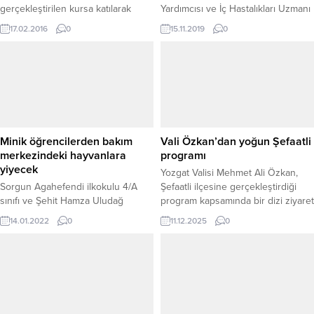
gerçekleştirilen kursa katılarak
Yardımcısı ve İç Hastalıkları Uzmanı
başarı ile tamamlayan 30 kursiyere
Dr. Mustafa Kozan, 2017 verilerine
17.02.2016
0
15.11.2019
0
sertifikaları düzenlenen programda
göre tüm dünyada 18 yaş üstü 451
verildi. TSO salonunda 11-26 Ocak
milyon diyabetik hastası olduğunu
tarihleri arasında KOBİ Egitmeni
belirterek, bu sayının 2045 yılında
Aslıhan Filik tarafından verilen
693 milyona yükseleceği tahmin
Girişimcilik kursunda kursiyerlere
edildiğini söyledi.
yapacakları işler hakkında geniş
kapsamlı bilgiler verildi. Ticaret ve
Sanayi Odası toplantı...
Minik öğrencilerden bakım
Vali Özkan’dan yoğun Şefaatli
merkezindeki hayvanlara
programı
yiyecek
Yozgat Valisi Mehmet Ali Özkan,
Sorgun Agahefendi ilkokulu 4/A
Şefaatli ilçesine gerçekleştirdiği
sınıfı ve Şehit Hamza Uludağ
program kapsamında bir dizi ziyaret
Anaokulu 5 yaş grubu minik
ve incelemelerde bulundu. İlçede
14.01.2022
0
11.12.2025
0
öğrenciler kendi harçlıkları ile
göreve yeni başlayan Kaymakam
aldıkları ve Valilik tarafından
Mehmet Burak Eski’yi makamında
gönderilen yiyecekleri Sorgun
ziyaret eden Vali Özkan, kendisine
Geçici Hayvan Bakım Evini ziyaret
başarı dileklerinde bulunarak yeni
ederek buradaki hayvanları besledi.
görevinin hayırlı olması
temennisinde bulundu.
Kaymakamlık ziyaretinin ardından