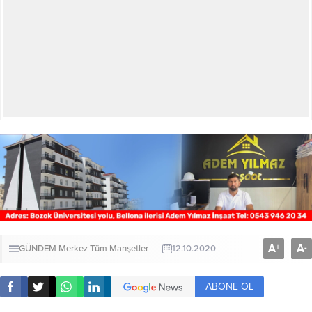
A
A
+
-
GÜNDEM
Merkez
Tüm Manşetler
12.10.2020
ABONE OL