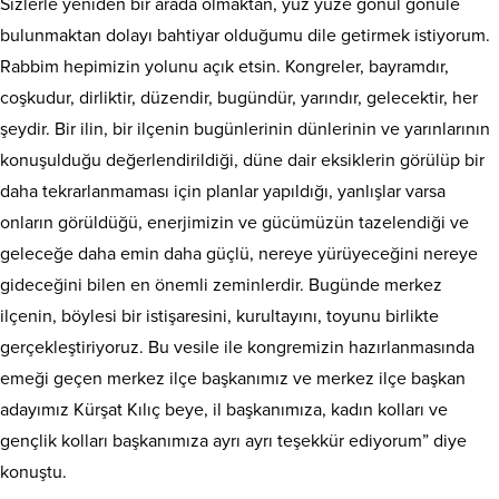
Sizlerle yeniden bir arada olmaktan, yüz yüze gönül gönüle
bulunmaktan dolayı bahtiyar olduğumu dile getirmek istiyorum.
Rabbim hepimizin yolunu açık etsin. Kongreler, bayramdır,
coşkudur, dirliktir, düzendir, bugündür, yarındır, gelecektir, her
şeydir. Bir ilin, bir ilçenin bugünlerinin dünlerinin ve yarınlarının
konuşulduğu değerlendirildiği, düne dair eksiklerin görülüp bir
daha tekrarlanmaması için planlar yapıldığı, yanlışlar varsa
onların görüldüğü, enerjimizin ve gücümüzün tazelendiği ve
geleceğe daha emin daha güçlü, nereye yürüyeceğini nereye
gideceğini bilen en önemli zeminlerdir. Bugünde merkez
ilçenin, böylesi bir istişaresini, kurultayını, toyunu birlikte
gerçekleştiriyoruz. Bu vesile ile kongremizin hazırlanmasında
emeği geçen merkez ilçe başkanımız ve merkez ilçe başkan
adayımız Kürşat Kılıç beye, il başkanımıza, kadın kolları ve
gençlik kolları başkanımıza ayrı ayrı teşekkür ediyorum” diye
konuştu.