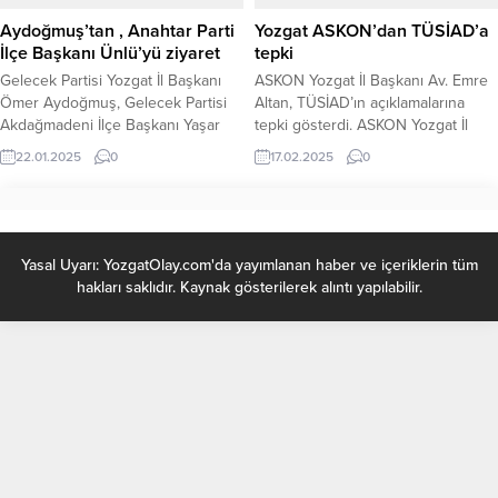
Şefaatli Belediyesini ziyaret eden
Aydoğmuş’tan , Anahtar Parti
Yozgat ASKON’dan TÜSİAD’a
Vali Özkan, Belediye Başkanı...
İlçe Başkanı Ünlü’yü ziyaret
tepki
Gelecek Partisi Yozgat İl Başkanı
ASKON Yozgat İl Başkanı Av. Emre
Ömer Aydoğmuş, Gelecek Partisi
Altan, TÜSİAD’ın açıklamalarına
Akdağmadeni İlçe Başkanı Yaşar
tepki gösterdi. ASKON Yozgat İl
Esgi ile birlikte, Anahtar Parti
Başkanı Av. Emre Altan, TÜSİAD’ın
22.01.2025
0
17.02.2025
0
Akdağmadeni İlçe Başkanlığı
açıklamalarına karşı yaptığı yazılı
görevine atanan Ufuk Emre
açıklamada şu ifadeleri kullandı;:“Bu
Ünlü’yü ziyaret etti. Ziyaret
ülkede darbecilerle yol yürümenin,
sırasında, Aydoğmuş, Ünlü’ye
hükümetler kurup, hükümetler
hayırlı olsun dileklerini iletti. İl
yıkmanın, itibar suikastlarında
Yasal Uyarı: YozgatOlay.com'da yayımlanan haber ve içeriklerin tüm
Başkanı Aydoğmuş, Ufuk Emre
bulunmanın, ülke yönetimini dizayn
hakları saklıdır. Kaynak gösterilerek alıntı yapılabilir.
Ünlü’nün kişisel özelliklerine övgü
etmeye çalışmanın faturasını çok
dolu sözlerle değindi. Aydoğmuş,
ağır ödedik. Eski Türkiye
“Ufuk...
dediğimiz...