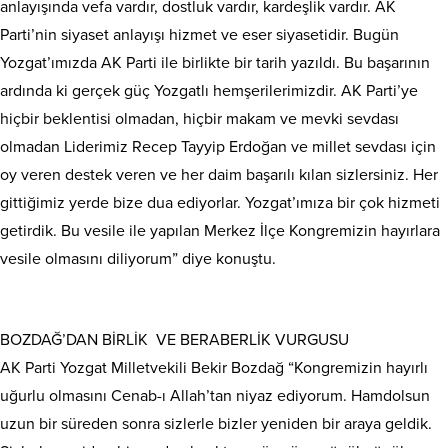
anlayışında vefa vardır, dostluk vardır, kardeşlik vardır. AK
Parti’nin siyaset anlayışı hizmet ve eser siyasetidir. Bugün
Yozgat’ımızda AK Parti ile birlikte bir tarih yazıldı. Bu başarının
ardında ki gerçek güç Yozgatlı hemşerilerimizdir. AK Parti’ye
hiçbir beklentisi olmadan, hiçbir makam ve mevki sevdası
olmadan Liderimiz Recep Tayyip Erdoğan ve millet sevdası için
oy veren destek veren ve her daim başarılı kılan sizlersiniz. Her
gittiğimiz yerde bize dua ediyorlar. Yozgat’ımıza bir çok hizmeti
getirdik. Bu vesile ile yapılan Merkez İlçe Kongremizin hayırlara
vesile olmasını diliyorum” diye konuştu.
BOZDAĞ’DAN BİRLİK VE BERABERLİK VURGUSU
AK Parti Yozgat Milletvekili Bekir Bozdağ “Kongremizin hayırlı
uğurlu olmasını Cenab-ı Allah’tan niyaz ediyorum. Hamdolsun
uzun bir süreden sonra sizlerle bizler yeniden bir araya geldik.