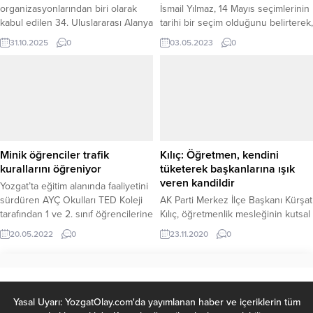
organizasyonlarından biri olarak
İsmail Yılmaz, 14 Mayıs seçimlerinin
kabul edilen 34. Uluslararası Alanya
tarihi bir seçim olduğunu belirterek,
Triatlonu, üç gün süren nefes
bu seçimde bir avuç azınlığın ve 5-
31.10.2025
0
03.05.2023
0
kesici mücadelelerin ardından
10 yerden maaş alanların
tamamlandı. Bu yıl “Yolun Yarısına 1
saltanatına ve şatafatına son
Kala” temasıyla düzenlenen
vereceklerini söyledi.
organizasyonda, farklı
kategorilerde yüzme, bisiklet ve
koşu etaplarında sporcular kıyasıya
mücadele etti. Yozgatlı milli sporcu
Rahmi Ersoy, Para Triatlon
Minik öğrenciler trafik
Kılıç: Öğretmen, kendini
kategorisinde gösterdiği...
kurallarını öğreniyor
tüketerek başkanlarına ışık
veren kandildir
Yozgat’ta eğitim alanında faaliyetini
sürdüren AYÇ Okulları TED Koleji
AK Parti Merkez İlçe Başkanı Kürşat
tarafından 1 ve 2. sınıf öğrencilerine
Kılıç, öğretmenlik mesleğinin kutsal
yönelik trafik parkı etkinliği
bir meslek olduğunu belirterek,
20.05.2022
0
23.11.2020
0
düzenlendi. Etkinlikte minik
öğretmenliğin kendini tüketerek
öğrencilere trafik polisleri
başkalarına ışık veren bir kandil
tarafından trafik kuralları uygulamalı
olduğunu söyledi.
olarak öğretildi.
Yasal Uyarı: YozgatOlay.com'da yayımlanan haber ve içeriklerin tüm