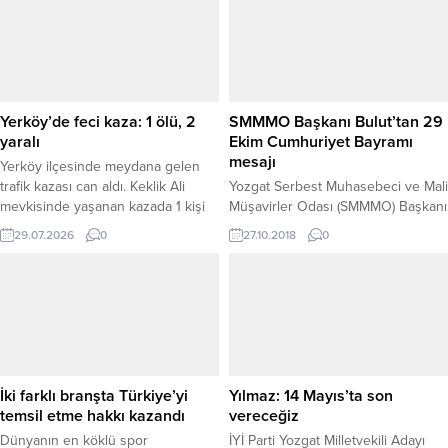
Yerköy’de feci kaza: 1 ölü, 2
SMMMO Başkanı Bulut’tan 29
yaralı
Ekim Cumhuriyet Bayramı
mesajı
Yerköy ilçesinde meydana gelen
trafik kazası can aldı. Keklik Ali
Yozgat Serbest Muhasebeci ve Mali
mevkisinde yaşanan kazada 1 kişi
Müşavirler Odası (SMMMO) Başkanı
olay yerinde hayatını kaybederken,
Ahmet Bulut, 29 Ekim Cumhuriyet
29.07.2026
0
27.10.2018
0
2 kişi de yaralandı. Edinilen
Bayramı dolayısıyla yayınladığı
bilgilere göre, henüz nedeni
mesajında ; “Gazi Mustafa Kemal
belirlenemeyen kazanın ardından
Atatürk’ün önderliğinde başlattığı
çevredeki vatandaşların ihbarı
ve büyük fedakârlıklarla kazandığı
üzerine olay yerine sağlık ve
eşsiz zafer neticesinde kurulan
jandarma ekipleri sevk edildi. Sağlık
Cumhuriyetimizin 95. kuruluş yıl
ekiplerinin yaptığı kontrolde araçta
dönümünü kutlamanın gururunu
bulunan kişilerden...
yaşıyoruz.”dedi.
İki farklı branşta Türkiye’yi
Yılmaz: 14 Mayıs’ta son
temsil etme hakkı kazandı
vereceğiz
Dünyanın en köklü spor
İYİ Parti Yozgat Milletvekili Adayı