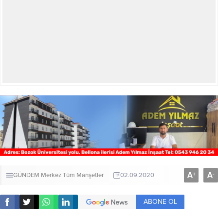
A
A
+
-
GÜNDEM
Merkez
Tüm Manşetler
02.09.2020
ABONE OL