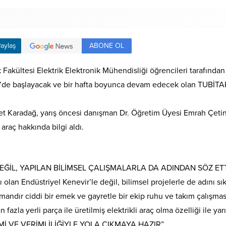
ABONE OL
aylaş
Fakültesi Elektrik Elektronik Mühendisliği öğrencileri tarafında
i’de başlayacak ve bir hafta boyunca devam edecek olan TUBİTA
et Karadağ, yarış öncesi danışman Dr. Öğretim Üyesi Emrah Çetin
araç hakkında bilgi aldı.
DEĞİL, YAPILAN BİLİMSEL ÇALIŞMALARLA DA ADINDAN SÖZ ET
ı olan Endüstriyel Kenevir’le değil, bilimsel projelerle de adı
andır ciddi bir emek ve gayretle bir ekip ruhu ve takım çalışması 
 fazla yerli parça ile üretilmiş elektrikli araç olma özelliği ile ya
İMİ VE VERİMLİLİĞİYLE YOLA ÇIKMAYA HAZIR”