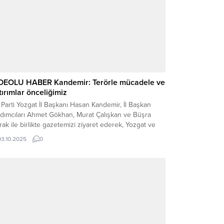
DEOLU HABER Kandemir: Terörle mücadele ve
tırımlar önceliğimiz
Parti Yozgat İl Başkanı Hasan Kandemir, İl Başkan
rdımcıları Ahmet Gökhan, Murat Çalışkan ve Büşra
ak ile birlikte gazetemizi ziyaret ederek, Yozgat ve
ke gündemine ilişkin kapsamlı değerlendirmelerde
03.10.2025
0
undu. Gazetemiz İmtiyaz Sahibi Suat Tinel ve Ferhat
er’e açıklamalarda bulunan Başkan Kandemir, terörle
cadele sürecini değerlendirdi. Başkan Kandemir,
kiye’nin uzun...