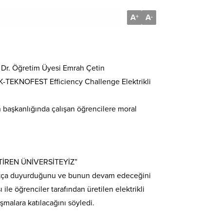
A
A
+
-
n Dr. Öğretim Üyesi Emrah Çetin
K-TEKNOFEST Efficiency Challenge Elektrikli
 başkanlığında çalışan öğrencilere moral
TİREN ÜNİVERSİTEYİZ”
nı sıkça duyurduğunu ve bunun devam edeceğini
ile öğrenciler tarafından üretilen elektrikli
rışmalara katılacağını söyledi.