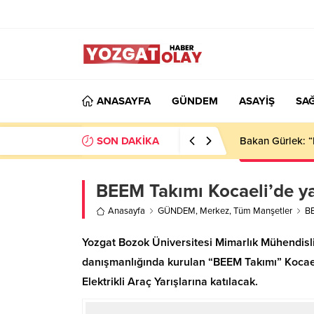
ANASAYFA
GÜNDEM
ASAYİŞ
SAĞ
SON DAKİKA
Bakan Gürlek: “
BEEM Takımı Kocaeli’de y
Anasayfa
GÜNDEM
,
Merkez
,
Tüm Manşetler
BE
Yozgat Bozok Üniversitesi Mimarlık Mühendislik
danışmanlığında kurulan “BEEM Takımı” Kocae
Elektrikli Araç Yarışlarına katılacak.