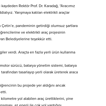
i kaydeden Rektör Prof. Dr. Karadağ, “Aracımız
alıyız. Yarışmaya katılan elektrikli araçlar
h Çetin’e, pandeminin getirdiği olumsuz şartlara
encilerine ve elektrikli araç projesinin
n Belediyelerine teşekkür etti.
iler verdi. Araçta en fazla yerli ürün kullanma
, motor sürücü, batarya yönetim sistemi, batarya
 tarafından tasarlayıp yerli olarak üreterek araca
3 öğrencinin bu projede yer aldığını ancak
etti.
 kilometre yol alabilen araç ürettiklerini, yine
nsıması, az enerji ile çok yol yaptığını