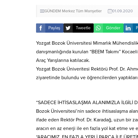
GÜNDEM
Merkez
Tüm Manşetler
01.09.2020
Paylaş
Tweetle
Gönder
P
Yozgat Bozok Üniversitesi Mimarlık Mühendislik 
danışmanlığında kurulan “BEEM Takımı” Kocael
Araç Yarışlarına katılacak.
Yozgat Bozok Üniveritesi Rektörü Prof. Dr. Ahm
ziyaretinde bulundu ve öğrencilerden yaptıkları 
“SADECE İHTİSASLAŞMA ALANIMIZLA İLGİLİ 
Bozok Üniversitesi’nin sadece ihtisaslaşma alan
ifade eden Rektör Prof. Dr. Karadağ, uzun bir zam
aracın en az enerji ile en fazla yol kat etme ve en
“ARACIMIZ, EN FAZLA YERLİ PARÇA İLE ÜRET