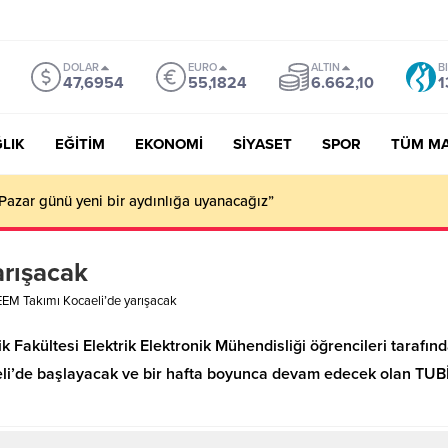
DOLAR
EURO
ALTIN
B
47,6954
55,1824
6.662,10
1
LIK
EĞİTİM
EKONOMİ
SİYASET
SPOR
TÜM M
Pazar günü yeni bir aydınlığa uyanacağız”
arışacak
EM Takımı Kocaeli’de yarışacak
 Fakültesi Elektrik Elektronik Mühendisliği öğrencileri tarafı
li’de başlayacak ve bir hafta boyunca devam edecek olan TU