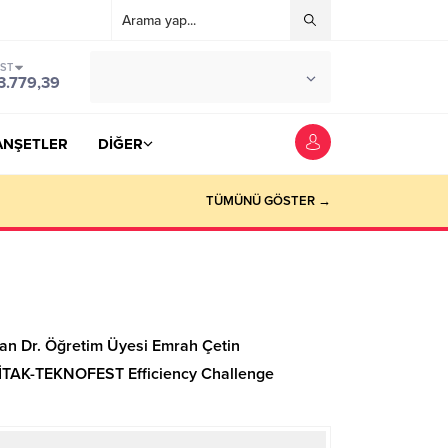
IST
°C
YOZGAT
3.779,39
PARÇALI BULUTLU
ANŞETLER
DİĞER
TÜMÜNÜ GÖSTER →
ndan Dr. Öğretim Üyesi Emrah Çetin
BİTAK-TEKNOFEST Efficiency Challenge