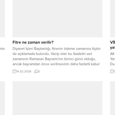
Fitre ne zaman verilir?
Vİ
ya
ılın
Diyanet İşleri Başkanlığı, fitrenin ödeme zamanına ilişkin
de açıklamada bulundu. Vacip olan bu ibadetin asıl
AK 
zamanının Ramazan Bayramı’nın birinci günü olduğu,
Ya
ancak bayramdan önce verilmesinin daha faziletli kabul
Dur
edildiği ifade edildi. Amaç, ihtiyaç sahiplerinin bayram
ül
14.02.2026
0
sevincine ortak olabilmesi ve temel gereksinimlerini
bul
bayram öncesinde karşılayabilmesi. Şafii mezhebine
Öz
göre ise mazeretsiz olarak...
mü
Tür