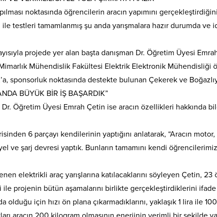
ılması noktasında öğrencilerin aracın yapımını gerçekleştirdiğin
ile testleri tamamlanmış şu anda yarışmalara hazır durumda ve iddi
olayısıyla projede yer alan başta danışman Dr. Öğretim Üyesi Emra
marlık Mühendislik Fakültesi Elektrik Elektronik Mühendisliği öğr
’a, sponsorluk noktasında destekte bulunan Çekerek ve Boğazlıya
NDA BÜYÜK BİR İŞ BAŞARDIK”
r. Öğretim Üyesi Emrah Çetin ise aracın özellikleri hakkında bilg
orisinden 6 parçayı kendilerinin yaptığını anlatarak, “Aracın motor
iyel ve şarj devresi yaptık. Bunların tamamını kendi öğrencilerimiz
nlenen elektrikli araç yarışlarına katılacaklarını söyleyen Çetin, 2
ile projenin bütün aşamalarını birlikte gerçekleştirdiklerini ifade 
a olduğu için hızı ön plana çıkarmadıklarını, yaklaşık 1 lira ile 100
ları aracın 200 kilogram olmasının enerjinin verimli bir şekilde ya