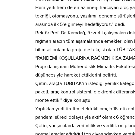
Hem yerli hem de en az enerji harcayan araç yap
tekniği, otomasyonu, yazılımı, deneme sürüşleri 
arasında ilk 5’e girmeyi hedefliyoruz.” dedi.
Rektör Prof. Dr. Karadağ, özverili çalışmaları d
rağmen aracın tüm aşamalarında emekleri olan Mi
bilimsel anlamda proje destekçisi olan TÜBİTAK
“PANDEMİ KOŞULLARINA RAĞMEN KISA ZAMA
Proje danışmanı Mühendislik-Mimarlık Fakültesi D
düşüncesiyle hareket ettiklerini belirtti.
Çetin, araçta TÜBİTAK’ın istediği yerlilik kateg
paketi, araç kontrol sistemi, elektronik diferans
monte ettik.” diye konuştu.
Yaptıkları yerli üretim elektrikli araçla 16. düze
pandemi süreci dolayısıyla aktif olarak 6 öğrenci 
Çetin, yarışmalarda verimlilik ve yerlilik ön pland
normal araçlar ağırlığı 1 ton civarındayken yaptık