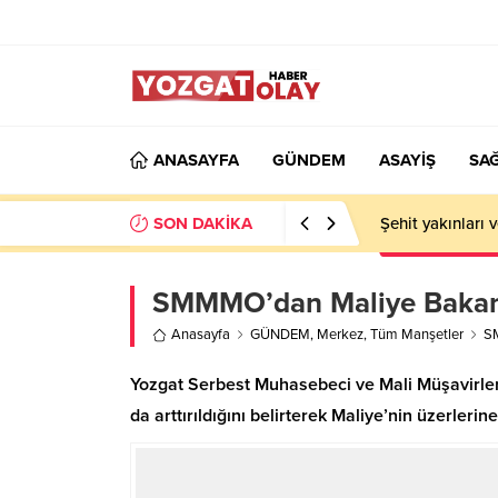
ANASAYFA
GÜNDEM
ASAYİŞ
SAĞ
SON DAKİKA
Şehit yakınları 
SMMMO’dan Maliye Bakanlı
Anasayfa
GÜNDEM
,
Merkez
,
Tüm Manşetler
SM
Yozgat Serbest Muhasebeci ve Mali Müşavirl
da arttırıldığını belirterek Maliye’nin üzerlerin