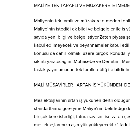
MALİYE TEK TARAFLI VE MÜZAKERE ETMEDE
Maliyenin tek taraflı ve müzakere etmeden tebl
Maliye’nin istediği ek bilgi ve belgeleler ile i
sayıda yeni bilgi ve belge istiyor.Zaten piyasa 
kabul edilmeyecek ve beyannameler kabul edilme
konusu da dahil olmak üzere birçok konuda yo
sıkıntı yaratacağını ,Muhasebe ve Denetim Mesle
taslak yayınlamadan tek taraflı tebliğ ile bildiril
MALİ MÜŞAVİRLER ARTAN İŞ YÜKÜNDEN DE
Meslektaşlarının artan iş yükünen dertli olduğ
standartlarına göre yine Maliye’nin belirlediği 
bir çok kere istediği, fatura sayısını ise zaten 
meslektaşlarımıza aşırı yük yükleyecektir.”ifadel