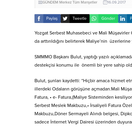
GÜNDEM
Merkez
Tüm Manşetler
16.09.2017
Paylaş
Tweetle
Gönder
P
Yozgat Serbest Muhasebeci ve Mali Müşavirle
da arttırıldığını belirterek Maliye’nin üzerlerine
SMMMO Başkanı Bulut, yaptığı yazılı açıklamada, 
destekçisi konumu ile önemli bir yere sahip old
Bulut, şunları kaydetti: “Hiçbir amaca hizmet e
illerdeki Odaların görüşüne açmadan.Mali Müşavi
Fatura, • e- Fatura,(Maliye Sisteminden kesiliyor)
Serbest Meslek Makbuzu,• İrsaliyeli Fatura Öze
Makbuzu,Döner Sermayeli Alındı belgesi, Dipkoça
sadece İnternet Vergi Dairesi üzerinden duyura