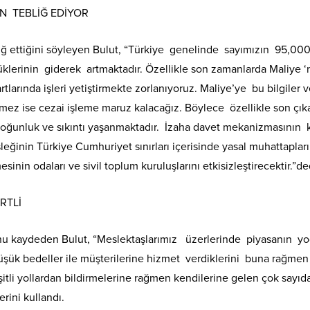
N TEBLİĞ EDİYOR
iğ ettiğini söyleyen Bulut, “Türkiye genelinde sayımızın 95,000’
ş yüklerinin giderek artmaktadır. Özellikle son zamanlarda Maliye 
şartlarında işleri yetiştirmekte zorlanıyoruz. Maliye’ye bu bilgile
z ise cezai işleme maruz kalacağız. Böylece özellikle son çıkan
ğunluk ve sıkıntı yaşanmaktadır. İzaha davet mekanizmasının 
ğinin Türkiye Cumhuriyet sınırları içerisinde yasal muhattapları
mesinin odaları ve sivil toplum kuruluşlarını etkisizleştirecektir.”de
RTLİ
unu kaydeden Bulut, “Meslektaşlarımız üzerlerinde piyasanın yo
düşük bedeller ile müşterilerine hizmet verdiklerini buna rağmen d
çeşitli yollardan bildirmelerine rağmen kendilerine gelen çok sayı
erini kullandı.