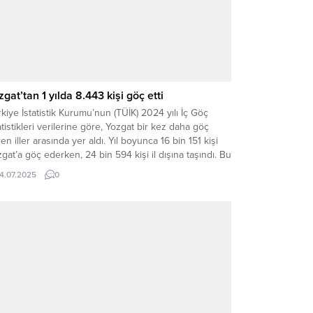
zgat’tan 1 yılda 8.443 kişi göç etti
kiye İstatistik Kurumu’nun (TÜİK) 2024 yılı İç Göç
atistikleri verilerine göre, Yozgat bir kez daha göç
en iller arasında yer aldı. Yıl boyunca 16 bin 151 kişi
gat’a göç ederken, 24 bin 594 kişi il dışına taşındı. Bu
ilerle birlikte Yozgat, yalnızca bir yıl içinde 8.443 kişilik
14.07.2025
0
 göç kaybı...