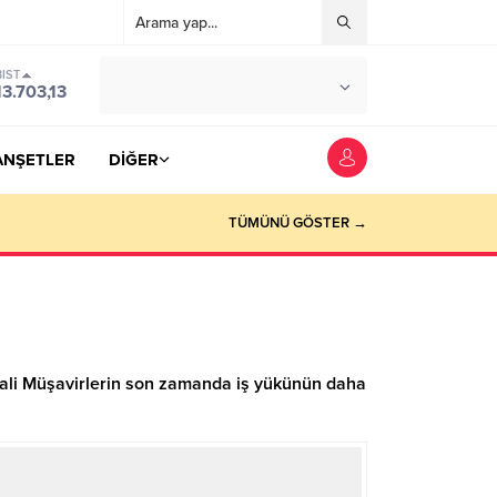
BIST
°C
YOZGAT
13.703,13
PARÇALI BULUTLU
ANŞETLER
DİĞER
TÜMÜNÜ GÖSTER →
li Müşavirlerin son zamanda iş yükünün daha