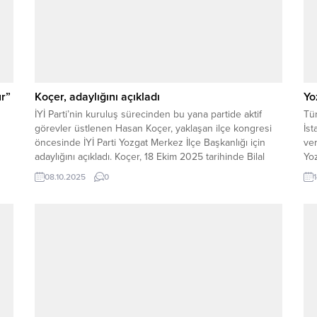
r”
Koçer, adaylığını açıkladı
Yo
İYİ Parti’nin kuruluş sürecinden bu yana partide aktif
Tür
görevler üstlenen Hasan Koçer, yaklaşan ilçe kongresi
İst
öncesinde İYİ Parti Yozgat Merkez İlçe Başkanlığı için
ver
adaylığını açıkladı. Koçer, 18 Ekim 2025 tarihinde Bilal
Yoz
Şahin Kültür Merkezi’nde yapılacak kongrede
ver
08.10.2025
0
partililerden destek isteyeceğini duyurdu. Adaylık
net
lli
açıklamasında konuşan Hasan Koçer, genç yaşta
siyasete atıldığını ve...