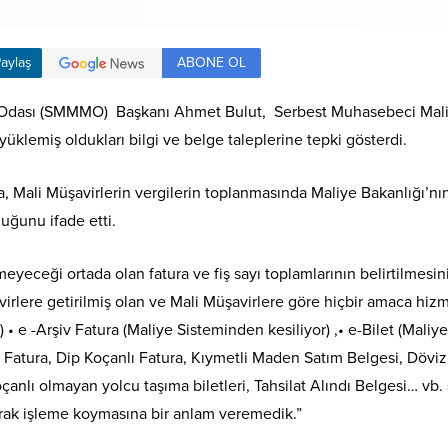
ABONE OL
aylaş
r Odası (SMMMO) Başkanı Ahmet Bulut, Serbest Muhasebeci Mal
 yüklemiş oldukları bilgi ve belge taleplerine tepki gösterdi.
Mali Müşavirlerin vergilerin toplanmasında Maliye Bakanlığı’nın öz
uğunu ifade etti.
tmeyeceği ortada olan fatura ve fiş sayı toplamlarının belirtilm
rlere getirilmiş olan ve Mali Müşavirlere göre hiçbir amaca hizm
 • e -Arşiv Fatura (Maliye Sisteminden kesiliyor) ,• e-Bilet (Maliye
l Fatura, Dip Koçanlı Fatura, Kıymetli Maden Satım Belgesi, Dövi
nlı olmayan yolcu taşıma biletleri, Tahsilat Alındı Belgesi… vb. 
rak işleme koymasına bir anlam veremedik.”