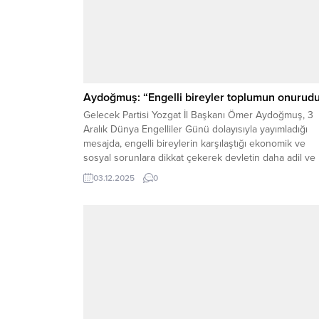
Aydoğmuş: “Engelli bireyler toplumun onurudu
Gelecek Partisi Yozgat İl Başkanı Ömer Aydoğmuş, 3
Aralık Dünya Engelliler Günü dolayısıyla yayımladığı
mesajda, engelli bireylerin karşılaştığı ekonomik ve
sosyal sorunlara dikkat çekerek devletin daha adil ve
kapsayıcı bir yaklaşım benimsemesi gerektiğini
03.12.2025
0
vurguladı. İl Başkanı Aydoğmuş, engelli vatandaşların
toplumun yükü değil, onuru olduğunu belirterek, “Enge
kardeşlerimiz bu ülkenin misafiri...