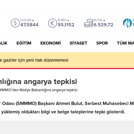
DOLAR
EURO
ALTIN
47,5844
55,1152
6.529,72
LIK
EĞİTİM
EKONOMİ
SİYASET
SPOR
TÜM M
ve gaziler için yeni hak düzenlemesi
ğına angarya tepkisi
MMO’dan Maliye Bakanlığına angarya tepkisi
er Odası (SMMMO) Başkanı Ahmet Bulut, Serbest Muhasebeci Ma
e yüklemiş oldukları bilgi ve belge taleplerine tepki gösterdi.