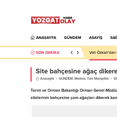
ANASAYFA
GÜNDEM
ASAYİŞ
SAĞ
SON DAKİKA
Vali Özkan’dan 
Site bahçesine ağaç diker
Anasayfa
GÜNDEM
,
Merkez
,
Tüm Manşetler
Si
Tarım ve Orman Bakanlığı Orman Genel Müdürl
sitelerinin bahçesine çam ağaçları dikerek k