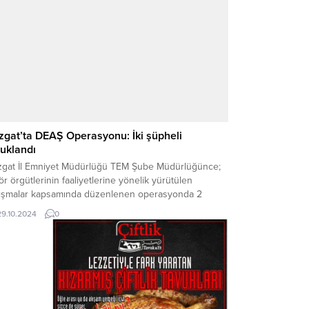
sonellerin yer aldığı ekipler, kent genelindeki...
zgat’ta DEAŞ Operasyonu: İki şüpheli
tuklandı
zgat İl Emniyet Müdürlüğü TEM Şube Müdürlüğünce;
ör örgütlerinin faaliyetlerine yönelik yürütülen
lışmalar kapsamında düzenlenen operasyonda 2
Ş şüphelisi yakalanarak gözaltına alındı. Şüpheliler
29.10.2024
0
arıldıkları mahkeme tarafından tutuklanarak cezaevine
derildi.