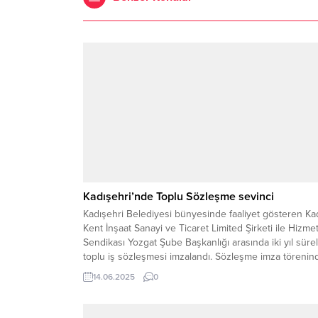
Kadışehri’nde Toplu Sözleşme sevinci
Kadışehri Belediyesi bünyesinde faaliyet gösteren Ka
Kent İnşaat Sanayi ve Ticaret Limited Şirketi ile Hizmet
Sendikası Yozgat Şube Başkanlığı arasında iki yıl sürel
toplu iş sözleşmesi imzalandı. Sözleşme imza törenin
konuşan Hizmet-İş Sendikası Yozgat Şube Başkanı
14.06.2025
0
Ferman Zararsız, işçilerin haklarının korunması ve
emeklerinin karşılığını almaları adına önemli bir adım
atıldığını...