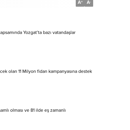
A
A
+
-
apsamında Yozgat’ta bazı vatandaşlar
ilecek olan 11 Milyon fidan kampanyasına destek
mlı olması ve 81 ilde eş zamanlı