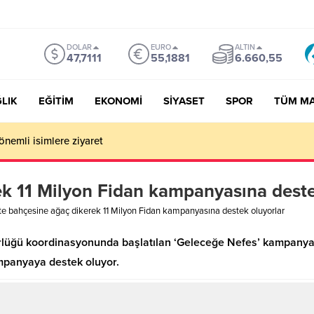
DOLAR
EURO
ALTIN
47,7111
55,1881
6.660,55
LIK
EĞİTİM
EKONOMİ
SİYASET
SPOR
TÜM M
önemli isimlere ziyaret
ek 11 Milyon Fidan kampanyasına deste
te bahçesine ağaç dikerek 11 Milyon Fidan kampanyasına destek oluyorlar
üğü koordinasyonunda başlatılan ‘Geleceğe Nefes’ kampanyas
ampanyaya destek oluyor.