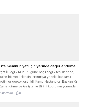
sta memnuniyeti için yerinde değerlendirme
gat İl Sağlık Müdürlüğüne bağlı sağlık tesislerinde,
ulan hizmet kalitesini artırmaya yönelik kapsamlı
etimler gerçekleştirildi. Kamu Hastaneleri Başkanlığı
ğerlendirme ve Geliştirme Birimi koordinasyonunda
ütülen çalışmalar kapsamında hastaneler, Sağlıkta
10.06.2026
0
ite ve Değerlendirme Standartları çerçevesinde
rinde incelendi. İl Değerlendirme Komisyonu
afından oluşturulan ve farklı branşlardan uzman