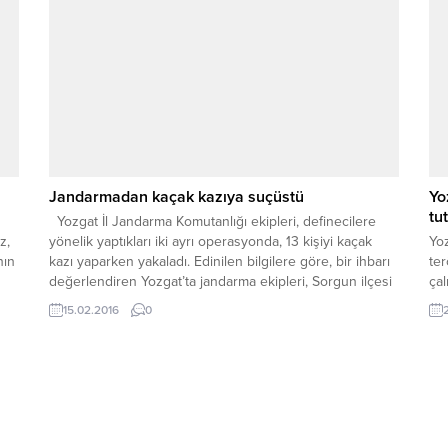
per
Jandarmadan kaçak kazıya suçüstü
Yo
tu
Yozgat İl Jandarma Komutanlığı ekipleri, definecilere
z,
yönelik yaptıkları iki ayrı operasyonda, 13 kişiyi kaçak
Yo
nın
kazı yaparken yakaladı. Edinilen bilgilere göre, bir ihbarı
ter
değerlendiren Yozgat’ta jandarma ekipleri, Sorgun ilçesi
ça
Araplı Beldesi’nde bulunan Mağaralar mevkisinde, kaçak
DEA
15.02.2016
0
kazı yapan 7 kişiyi suçüstü yakaladı. Olaydan kısa süre
çık
sonra Yozgat’ın Buzacıoğlu köyü kırsalında da...
gön