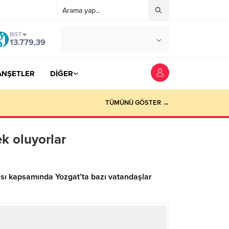
BIST
°C
YOZGAT
13.779,39
AZ BULUTLU
ANŞETLER
DİĞER
TÜMÜNÜ GÖSTER →
k oluyorlar
ı kapsamında Yozgat’ta bazı vatandaşlar