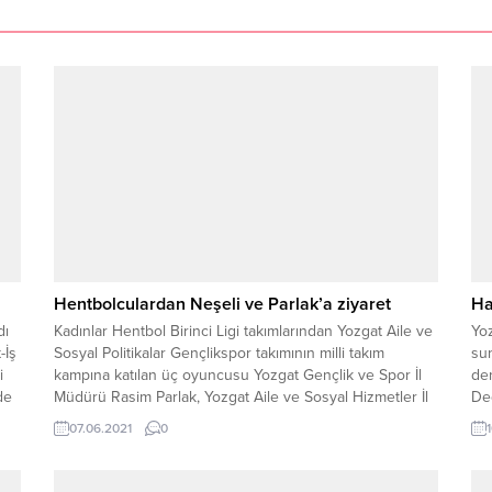
Hentbolculardan Neşeli ve Parlak’a ziyaret
Ha
dı
Kadınlar Hentbol Birinci Ligi takımlarından Yozgat Aile ve
Yoz
-İş
Sosyal Politikalar Gençlikspor takımının milli takım
sun
i
kampına katılan üç oyuncusu Yozgat Gençlik ve Spor İl
den
de
Müdürü Rasim Parlak, Yozgat Aile ve Sosyal Hizmetler İl
De
Müdürü Abdullah Neşeli’yi makamında ziyaret ettiler.
yür
07.06.2021
0
Kal
ye
tar