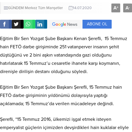
A
A
+
-
GÜNDEM
Merkez
Tüm Manşetler
14.07.2020
ABONE OL
Eğitim Bir Sen Yozgat Şube Başkanı Kenan Şerefli, 15 Temmuz
hain FETÖ darbe girişiminde 251 vatanperver insanın şehit
düştüğünü ve 2 bini aşkın vatandaşında gazi olduğunu
hatırlatarak 15 Temmuz’u cesaretle ihanete karşı koymanın,
direnişle dirilişin destanı olduğunu söyledi.
Eğitim Bir Sen Yozgat Şube Başkanı Şerefli, 15 Temmuz hain
FETÖ darbe girişiminin yıldönümü dolayısıyla yaptığı
açıklamada; 15 Temmuz’da verilen mücadeleye değindi.
Şerefli, “15 Temmuz 2016, ülkemizi işgal etmek isteyen
emperyalist güçlerin içimizden devşirdikleri hain kuklalar eliyle