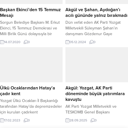
yarıyıl tatiline girecek. İki haftalık
tatil süreci...
Başkan Ekinci’den 15 Temmuz
Akgül ve Şahan, Aydoğan’ı
Mesajı
acılı gününde yalnız bırakmadı
Sorgun Belediye Başkanı M. Erkut
Dün vefat eden AK Parti Yozgat
Ekinci, 15 Temmuz Demokrasi ve
Milletvekili Süleyman Şahan’ın
Milli Birlik Günü dolayısıyla bir
danışmanı Gözdenur Gaye
mesaj yayımladı.
Aydoğan’ın babasının cenaze
14.07.2020
0
05.12.2024
0
törenine, AK Parti Yozgat
Milletvekilleri Abdulkadir Akgül ve
Süleyman Şahan katılarak Aydoğan
ailesinin acısını paylaştı. Mersinde
tedavi gördüğü hastanede vefat
eden Mehmet Yaşar Aydoğan
Ankara Yenimahalle’de Karşıyaka
Caminde öğle namazının ardından
Ülkü Ocaklarından Hatay’a
Akgül: Yozgat, AK Parti
kılınan cenaze namazı sonrası...
çadır kent
döneminde büyük yatırımlara
kavuştu
Yozgat Ülkü Ocakları İl Başkanlığı
tarafından Hatay’da depremzedeler
AK Parti Yozgat Milletvekili ve
için kurulan çadırkent
TESKOMB Genel Başkanı
depremzedelerin hizmetine
Abdulkadir Akgül, Yozgat’ın AK Parti
17.02.2023
0
28.09.2025
0
sunuldu.
iktidarıyla önemli yatırım ve