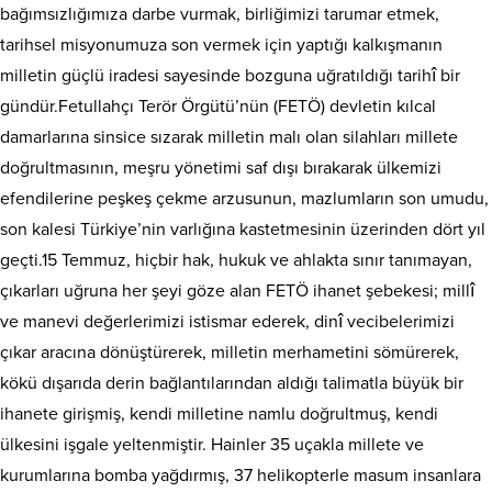
bağımsızlığımıza darbe vurmak, birliğimizi tarumar etmek,
tarihsel misyonumuza son vermek için yaptığı kalkışmanın
milletin güçlü iradesi sayesinde bozguna uğratıldığı tarihî bir
gündür.Fetullahçı Terör Örgütü’nün (FETÖ) devletin kılcal
damarlarına sinsice sızarak milletin malı olan silahları millete
doğrultmasının, meşru yönetimi saf dışı bırakarak ülkemizi
efendilerine peşkeş çekme arzusunun, mazlumların son umudu,
son kalesi Türkiye’nin varlığına kastetmesinin üzerinden dört yıl
geçti.15 Temmuz, hiçbir hak, hukuk ve ahlakta sınır tanımayan,
çıkarları uğruna her şeyi göze alan FETÖ ihanet şebekesi; millî
ve manevi değerlerimizi istismar ederek, dinî vecibelerimizi
çıkar aracına dönüştürerek, milletin merhametini sömürerek,
kökü dışarıda derin bağlantılarından aldığı talimatla büyük bir
ihanete girişmiş, kendi milletine namlu doğrultmuş, kendi
ülkesini işgale yeltenmiştir. Hainler 35 uçakla millete ve
kurumlarına bomba yağdırmış, 37 helikopterle masum insanlara