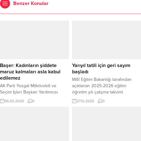
Benzer Konular
Başer: Kadınların şiddete
Yarıyıl tatili için geri sayım
maruz kalmaları asla kabul
başladı
edilemez
Millî Eğitim Bakanlığı tarafından
AK Parti Yozgat Milletvekili ve
açıklanan 2025-2026 eğitim
Seçim İşleri Başkan Yardımcısı
öğretim yılı çalışma takvimi
Yusuf Başer, kadınların evde, iş
doğrultusunda, Yozgat genelinde
06.03.2020
0
27.12.2025
0
yerinde, sosyal hayatta şiddete
eğitim gören öğrenciler ve veliler
maruz bırakılmasının ruhen,
yarıyıl tatili için geri sayıma başladı.
vicdanen, ahlaken, asla kabul
Yozgat’taki tüm resmi ve özel
edilemeyeceğini söyledi.
okullarda öğrenim gören
öğrenciler, 16 Ocak 2026 Cuma
günü ders zilinin çalmasıyla birlikte