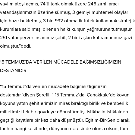
yaylım ateşi açmış, 74’ü tank olmak üzere 246 zırhlı aracı
vatandaşlarımızın üzerine sürmüş, 3 gemiyi muhtemel olaylar
için hazır bekletmiş, 3 bin 992 otomatik tüfek kullanarak stratejik
kurumlara saldırmış, direnen halkı kurşun yağmuruna tutmuştur.
251 vatanperver insanımız şehit, 2 bini aşkın kahramanımız gazi
olmuştur.”dedi.
15 TEMMUZ’DA VERİLEN MÜCADELE BAĞIMSIZLIĞIMIZIN
DESTANIDIR
“15 Temmuz’da verilen mücadele bağımsızlığımızın
destanıdır.”diyen Şerefli, “ 15 Temmuz’da, Çanakkale’de koyun
koyuna yatan şehitlerimizin miras bıraktığı birlik ve beraberlik
milletimizi tek bir gövdeye dönüştürmüş, istikbalin istiklalden
geçtiği kayıtlara bir kez daha düşmüştür. Eğitim-Bir-Sen olarak,
tarihin hangi kesitinde, dünyanın neresinde olursa olsun, tüm