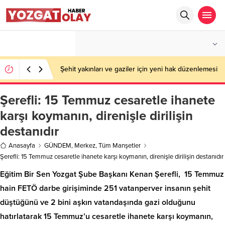
°C
YOZGAT
PARÇALI BULUTLU
Şehit yakınları ve gaziler için yeni hak düzenlemesi
Şerefli: 15 Temmuz cesaretle ihanete
karşı koymanın, direnişle dirilişin
destanıdır
Anasayfa
GÜNDEM
,
Merkez
,
Tüm Manşetler
Şerefli: 15 Temmuz cesaretle ihanete karşı koymanın, direnişle dirilişin destanıdır
Eğitim Bir Sen Yozgat Şube Başkanı Kenan Şerefli, 15 Temmuz
hain FETÖ darbe girişiminde 251 vatanperver insanın şehit
düştüğünü ve 2 bini aşkın vatandaşında gazi olduğunu
hatırlatarak 15 Temmuz’u cesaretle ihanete karşı koymanın,