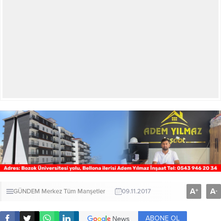
A
A
+
-
GÜNDEM
Merkez
Tüm Manşetler
09.11.2017
ABONE OL