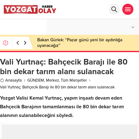
°C
YOZGAT
PARÇALI BULUTLU
Bakan Gürlek: “Pazar günü yeni bir aydınlığa
uyanacağız”
Vali Yurtnaç: Bahçecik Barajı ile 80
bin dekar tarım alanı sulanacak
Anasayfa
GÜNDEM
,
Merkez
,
Tüm Manşetler
Vali Yurtnaç: Bahçecik Barajı ile 80 bin dekar tarım alanı sulanacak
Yozgat Valisi Kemal Yurtnaç, yapım inşaatı devam eden
Bahçecik Barajının tamamlanması ile 80 bin dekar tarım
alanının sulanabileceğini söyledi.