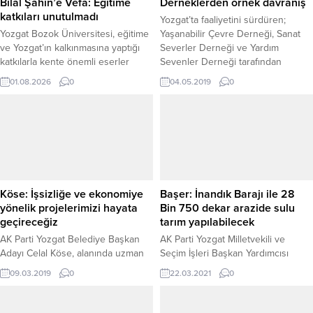
Bilal Şahin’e Vefa: Eğitime
Derneklerden örnek davranış
katkıları unutulmadı
Yozgat’ta faaliyetini sürdüren;
Yozgat Bozok Üniversitesi, eğitime
Yaşanabilir Çevre Derneği, Sanat
ve Yozgat’ın kalkınmasına yaptığı
Severler Derneği ve Yardım
katkılarla kente önemli eserler
Sevenler Derneği tarafından
kazandıran hayırsever iş insanı Bilal
düzenlenen etkinlikte İl Jandarma
01.08.2026
0
04.05.2019
0
Şahin için anlamlı bir vefa programı
Komutalığı yerleşkesinde
düzenledi. Programda, Şahin’in
belirlenen alana 175 adet fidan
memleketine olan bağlılığı ve eğitim
dikimi gerçekleştirildi.
alanındaki hizmetleri bir kez daha
takdirle anıldı. Yozgat Bozok
Üniversitesi, eğitime verdiği
destekler ve Yozgat’ın sosyal,
kültürel ile ekonomik...
Köse: İşsizliğe ve ekonomiye
Başer: İnandık Barajı ile 28
yönelik projelerimizi hayata
Bin 750 dekar arazide sulu
geçireceğiz
tarım yapılabilecek
AK Parti Yozgat Belediye Başkan
AK Parti Yozgat Milletvekili ve
Adayı Celal Köse, alanında uzman
Seçim İşleri Başkan Yardımcısı
ekipler tarafından hazırlanan yeni
Yusuf Başer, Yerköy’de yapımı
09.03.2019
0
22.03.2021
0
ve farklı projelerle Yozgat’ta
devam eden İnandık Barajının
işsizliğe ve ekonomiye katkı
tamamlanması ile bölgede 28 Bin
sağlayacak projeleri hayata
750 Dekar arazide sulu tarımın