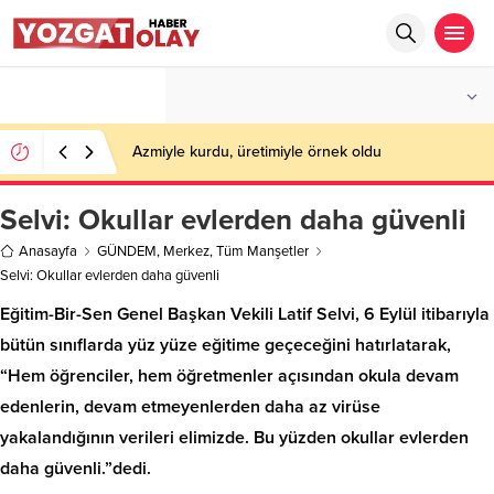
°C
YOZGAT
AZ BULUTLU
Azmiyle kurdu, üretimiyle örnek oldu
Selvi: Okullar evlerden daha güvenli
Anasayfa
GÜNDEM
,
Merkez
,
Tüm Manşetler
Selvi: Okullar evlerden daha güvenli
Eğitim-Bir-Sen Genel Başkan Vekili Latif Selvi, 6 Eylül itibarıyla
bütün sınıflarda yüz yüze eğitime geçeceğini hatırlatarak,
“Hem öğrenciler, hem öğretmenler açısından okula devam
edenlerin, devam etmeyenlerden daha az virüse
yakalandığının verileri elimizde. Bu yüzden okullar evlerden
daha güvenli.”dedi.