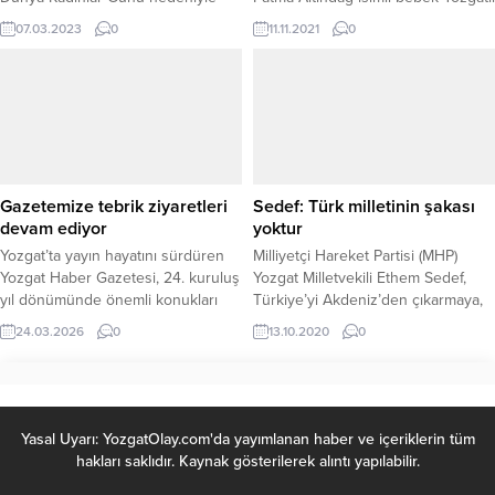
yayınladığı mesajında kadınların
hayırseverden kendisine uzanacak
07.03.2023
0
11.11.2021
0
önemine değinerek, “Kadın hayatın
yardım elini bekliyor.
merkezidir.”dedi.
Gazetemize tebrik ziyaretleri
Sedef: Türk milletinin şakası
devam ediyor
yoktur
Yozgat’ta yayın hayatını sürdüren
Milliyetçi Hareket Partisi (MHP)
Yozgat Haber Gazetesi, 24. kuruluş
Yozgat Milletvekili Ethem Sedef,
yıl dönümünde önemli konukları
Türkiye’yi Akdeniz’den çıkarmaya,
ağırladı. AK Parti Yozgat önceki
Anadolu coğrafyasına kıstırmaya ve
24.03.2026
0
13.10.2020
0
dönem İl Başkanlarından Zekeriya
sıkıştırmaya hiçbir ülkenin gücü
Avşar ile Maliyeden emekli
yetmeyeceğini belirterek, “Türk
Abdurrahman Akdoğan gazetemizi
milletinin şakası yoktur.”dedi.
ziyaret ederek tebriklerini iletti.
Gazetemiz imtiyaz sahibi Suat Tinel
Yasal Uyarı: YozgatOlay.com'da yayımlanan haber ve içeriklerin tüm
ve Sorumlu Yazı İşleri Müdürü,
hakları saklıdır. Kaynak gösterilerek alıntı yapılabilir.
Ferhat Özer ile bir araya gelen