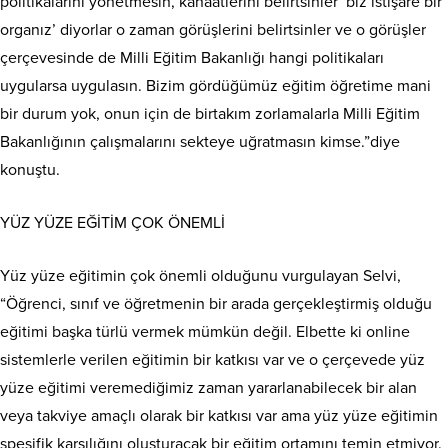
politikalarını yönetmesin, kanaatlerini belirtsinler ‘biz istişare bir
organız’ diyorlar o zaman görüşlerini belirtsinler ve o görüşler
çerçevesinde de Milli Eğitim Bakanlığı hangi politikaları
uygularsa uygulasın. Bizim gördüğümüz eğitim öğretime mani
bir durum yok, onun için de birtakım zorlamalarla Milli Eğitim
Bakanlığının çalışmalarını sekteye uğratmasın kimse.”diye
konuştu.
YÜZ YÜZE EĞİTİM ÇOK ÖNEMLİ
Yüz yüze eğitimin çok önemli olduğunu vurgulayan Selvi,
“Öğrenci, sınıf ve öğretmenin bir arada gerçekleştirmiş olduğu
eğitimi başka türlü vermek mümkün değil. Elbette ki online
sistemlerle verilen eğitimin bir katkısı var ve o çerçevede yüz
yüze eğitimi veremediğimiz zaman yararlanabilecek bir alan
veya takviye amaçlı olarak bir katkısı var ama yüz yüze eğitimin
spesifik karşılığını oluşturacak bir eğitim ortamını temin etmiyor.