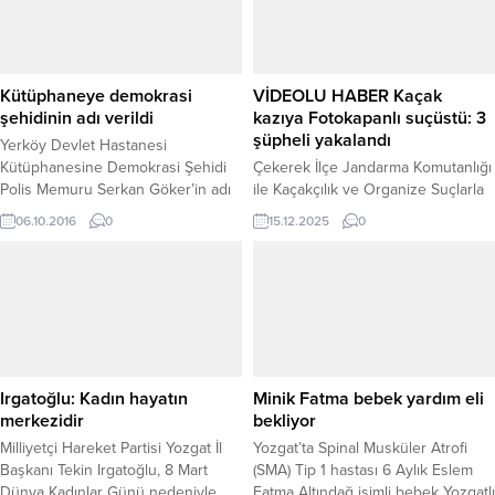
Kütüphaneye demokrasi
VİDEOLU HABER Kaçak
şehidinin adı verildi
kazıya Fotokapanlı suçüstü: 3
şüpheli yakalandı
Yerköy Devlet Hastanesi
Kütüphanesine Demokrasi Şehidi
Çekerek İlçe Jandarma Komutanlığı
Polis Memuru Serkan Göker’in adı
ile Kaçakçılık ve Organize Suçlarla
verildi. Yerköy Devlet Hastanesi
Mücadele (KOM) Şube Müdürlüğü
06.10.2016
0
15.12.2025
0
içerisinde bulunan kütüphaneye,
ekiplerince yürütülen müşterek
darbe teşebbüsünün olduğu 15
çalışmada, ilçede tarihi eser ve altın
Temmuz gecesi Özel Hareket
bulmak amacıyla kaçak kazı yapan
Merkezi’ni ele geçirmek isteyen
3 şüpheli yakalandı. Alınan
darbecilere karşı mücadele veren,
istihbarat üzerine KOM Şube
çatışmaların ardından şehit düşen
Müdürlüğü tarafından söz konusu
Yerköylü Şehit Polis Memuru
bölgeye fotokapan yerleştirildi.
Serkan Göker’in (47) adı verildi.
Fotokapan görüntülerinde bölgede
Irgatoğlu: Kadın hayatın
Minik Fatma bebek yardım eli
Yozgat Kamu Hastaneleri...
hareketlilik tespit edilmesi üzerine
merkezidir
bekliyor
jandarma...
Milliyetçi Hareket Partisi Yozgat İl
Yozgat’ta Spinal Musküler Atrofi
Başkanı Tekin Irgatoğlu, 8 Mart
(SMA) Tip 1 hastası 6 Aylık Eslem
Dünya Kadınlar Günü nedeniyle
Fatma Altındağ isimli bebek Yozgatlı