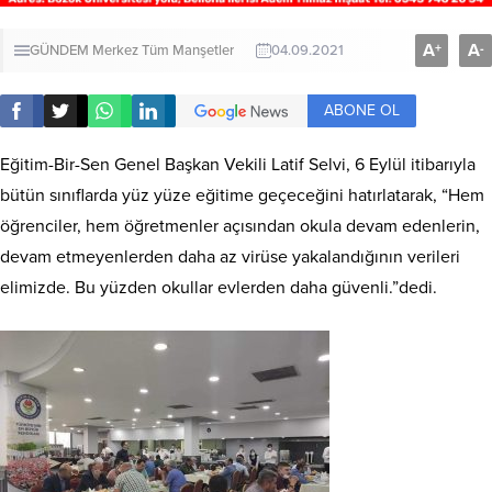
A
A
+
-
GÜNDEM
Merkez
Tüm Manşetler
04.09.2021
ABONE OL
Eğitim-Bir-Sen Genel Başkan Vekili Latif Selvi, 6 Eylül itibarıyla
bütün sınıflarda yüz yüze eğitime geçeceğini hatırlatarak, “Hem
öğrenciler, hem öğretmenler açısından okula devam edenlerin,
devam etmeyenlerden daha az virüse yakalandığının verileri
elimizde. Bu yüzden okullar evlerden daha güvenli.”dedi.