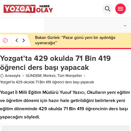
°C
YOZGAT
AZ BULUTLU
Bakan Gürlek: “Pazar günü yeni bir aydınlığa
uyanacağız”
Yozgat’ta 429 okulda 71 Bin 419
öğrenci ders başı yapacak
Anasayfa
GÜNDEM
,
Merkez
,
Tüm Manşetler
Yozgat’ta 429 okulda 71 Bin 419 öğrenci ders başı yapacak
Yozgat İl Milli Eğitim Müdürü Yusuf Yazıcı, Okulların yeni eğitim
ve öğretim dönemi için hazır hale getirildiğini belirterek yeni
eğitim döneminde 429 okulda 71 Bin 419 öğrencinin ders başı
yapacağını söyledi.