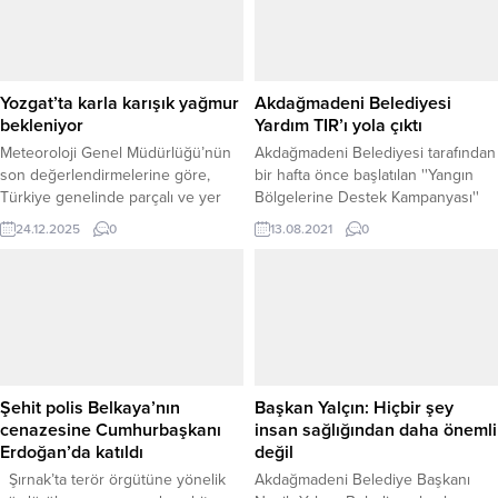
oluşturuldu.
Yozgat’ta karla karışık yağmur
Akdağmadeni Belediyesi
bekleniyor
Yardım TIR’ı yola çıktı
Meteoroloji Genel Müdürlüğü’nün
Akdağmadeni Belediyesi tarafından
son değerlendirmelerine göre,
bir hafta önce başlatılan ''Yangın
Türkiye genelinde parçalı ve yer
Bölgelerine Destek Kampanyası''
yer çok bulutlu bir hava hakim
kapsamında toplanan yardım
24.12.2025
0
13.08.2021
0
olacak. Birçok bölgede yağış
malzemelerini götürecek olan TIR
beklenirken, bazı illerde yağışların
Antalya’ya ulaştırılmak üzere
karla karışık yağmur ve yer yer kar
hareket etti.
şeklinde görülmesi öngörülüyor.
Tahminlere göre; Marmara’nın
batısı, Kıyı Ege, Batı Akdeniz, Orta
ve Doğu Karadeniz kıyıları ile
Yozgat,...
Şehit polis Belkaya’nın
Başkan Yalçın: Hiçbir şey
cenazesine Cumhurbaşkanı
insan sağlığından daha önemli
Erdoğan’da katıldı
değil
Şırnak’ta terör örgütüne yönelik
Akdağmadeni Belediye Başkanı