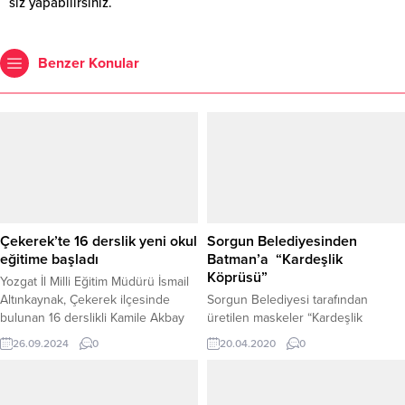
siz yapabilirsiniz.
Benzer Konular
Çekerek’te 16 derslik yeni okul
Sorgun Belediyesinden
eğitime başladı
Batman’a “Kardeşlik
Köprüsü”
Yozgat İl Milli Eğitim Müdürü İsmail
Altınkaynak, Çekerek ilçesinde
Sorgun Belediyesi tarafından
bulunan 16 derslikli Kamile Akbay
üretilen maskeler “Kardeşlik
İlkokulu’nun 2024-2025 eğitim
Köprüsü Projesi' kapsamında
26.09.2024
0
20.04.2020
0
öğretim yılına hazır olduğunu
Batman Bölge Devlet Hastanesi'ne
duyurdu.
1500 adet maske desteğinde
bulunarak Kardeşlik Köprüsü