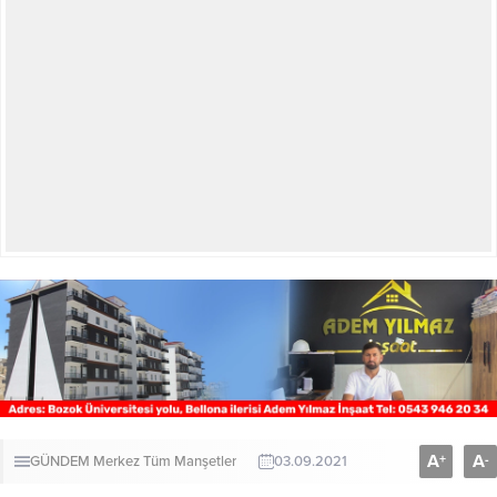
A
A
+
-
GÜNDEM
Merkez
Tüm Manşetler
03.09.2021