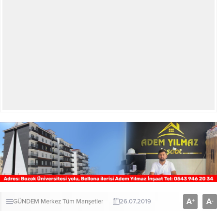
A
A
+
-
GÜNDEM
Merkez
Tüm Manşetler
26.07.2019