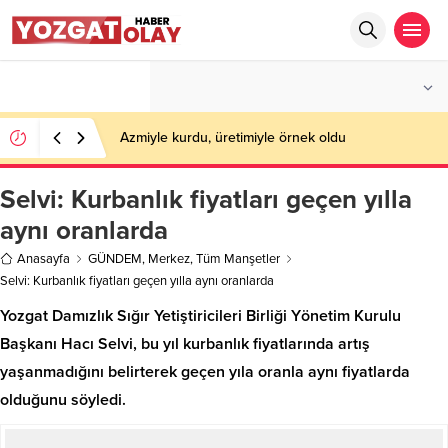
°C
YOZGAT
PARÇALI BULUTLU
Azmiyle kurdu, üretimiyle örnek oldu
Selvi: Kurbanlık fiyatları geçen yılla
aynı oranlarda
Anasayfa
GÜNDEM
,
Merkez
,
Tüm Manşetler
Selvi: Kurbanlık fiyatları geçen yılla aynı oranlarda
Yozgat Damızlık Sığır Yetiştiricileri Birliği Yönetim Kurulu
Başkanı Hacı Selvi, bu yıl kurbanlık fiyatlarında artış
yaşanmadığını belirterek geçen yıla oranla aynı fiyatlarda
olduğunu söyledi.