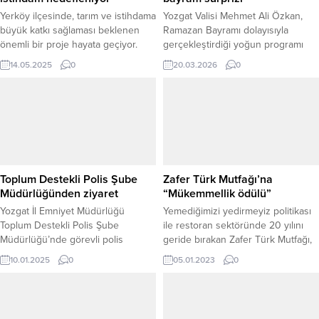
Yerköy ilçesinde, tarım ve istihdama
Yozgat Valisi Mehmet Ali Özkan,
büyük katkı sağlaması beklenen
Ramazan Bayramı dolayısıyla
önemli bir proje hayata geçiyor.
gerçekleştirdiği yoğun programı
Tüzel kişilik kazandırılan ve altyapı
sırasında mahalle aralarında şeker
14.05.2025
0
20.03.2026
0
çalışmaları tamamlanan Jeotermal
toplayan çocuklarla karşılaşınca
Kaynaklı Sera Organize Tarım
bayram sevincine ortak oldu. İl
Bölgesi, başta kadınlar olmak üzere
Jandarma Komutanı Kıdemli Albay
yaklaşık 1500 kişiye istihdam kapısı
Cezmi Yalınkılıç ile birlikte bayram
açmaya hazırlanıyor. Yozgat Valisi
ziyaretleri kapsamında çeşitli
Mehmet Ali Özkan, projeye dair
programlara katılan Vali Özkan,
yerinde incelemelerde bulunarak
mahallede bayramlaşan ve şeker
yürütülen çalışmalara...
toplayan çocukları görünce aracını
Toplum Destekli Polis Şube
Zafer Türk Mutfağı’na
durdurarak yanlarına gitti....
Müdürlüğünden ziyaret
“Mükemmellik ödülü”
Yozgat İl Emniyet Müdürlüğü
Yemediğimizi yedirmeyiz politikası
Toplum Destekli Polis Şube
ile restoran sektöründe 20 yılını
Müdürlüğü’nde görevli polis
geride bırakan Zafer Türk Mutfağı,
ekipleri, 10 Ocak Çalışan
TripAdvisor ‘Mükemmellik
10.01.2025
0
05.01.2023
0
Gazeteciler Günü dolayısıyla
Sertifikası’ alarak, hizmette ortaya
Yeniufuk Gazetesi’ni ziyaret etti.
koyduğu kaliteyle Türkiye’de 500
Ziyarette, Toplum Destekli Polis
restoran arasına girdi.
Şube Müdürlüğü’nde görevli