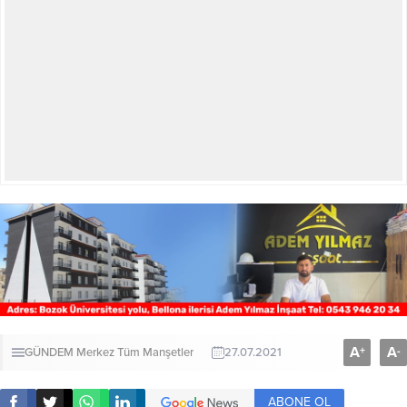
A
A
+
-
GÜNDEM
Merkez
Tüm Manşetler
27.07.2021
ABONE OL