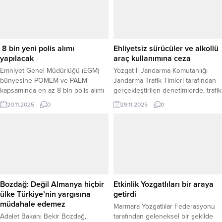
8 bin yeni polis alımı
Ehliyetsiz sürücüler ve alkollü
yapılacak
araç kullanımına ceza
Emniyet Genel Müdürlüğü (EGM)
Yozgat İl Jandarma Komutanlığı
bünyesine POMEM ve PAEM
Jandarma Trafik Timleri tarafından
kapsamında en az 8 bin polis alımı
gerçekleştirilen denetimlerde, trafik
yapılacağı açıklandı. Polis olmak
güvenliğini tehlikeye düşüren üç
20.11.2025
0
29.11.2025
0
isteyen adayların merakla takip
ayrı ihlal tespit edildi. İl genelinde
ettiği gelişme, İçişleri Bakanı Ali
yapılan kontrollerde belgesiz araç
Yerlikaya’nın yaptığı açıklamayla
kullanımı, araç muayenesizliği ve
netlik kazandı. Bakan Yerlikaya,
alkollü araç kullanımı nedeniyle
tasarruf tedbirlerinin uygulandığı
çeşitli işlem ve cezalar uygulandı.
geçtiğimiz yılın ardından bu yıl
BELGESIZ ARAÇ KULLANANA 18
EGM’de 6 bin 11 personelin
BIN 677 TL CEZASarıkaya İlçe
emekliye ayrıldığını...
Jandarma Komutanlığı Trafik...
Bozdağ: Değil Almanya hiçbir
Etkinlik Yozgatlıları bir araya
ülke Türkiye’nin yargısına
getirdi
müdahale edemez
Marmara Yozgatlılar Federasyonu
Adalet Bakanı Bekir Bozdağ,
tarafından geleneksel bir şekilde