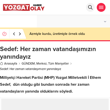
°C
YOZGAT
PARÇALI BULUTLU
Azmiyle kurdu, üretimiyle örnek oldu
Sedef: Her zaman vatandaşımızın
yanındayız
Anasayfa
GÜNDEM
,
Merkez
,
Tüm Manşetler
Sedef: Her zaman vatandaşımızın yanındayız
Milliyetçi Hareket Partisi (MHP) Yozgat Milletvekili İ Ethem
Sedef, dün olduğu gibi bundan sonrada her zaman
vatandaşların yanında olduklarını söyledi.