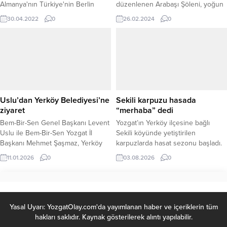
Almanya'nın Türkiye'nin Berlin
düzenlenen Arabaşı Şöleni, yoğun
Büyükelçisi'ni görülmekte olan bir
katılım ile Bursa’da gerçekleştirildi.
30.04.2022
0
26.02.2024
0
dava nedeniyle dışişleri bakanlığına
çağırdığını belirterek, "Değil,
Almanya, dünyanın hiçbir ülkesi
Türkiye'nin yargısına da içişlerine
de müdahale edemez. Böyle bir
hakkı yoktur. Kimsenin de böyle bir
şey haddine değildir” dedi.
Uslu’dan Yerköy Belediyesi’ne
Sekili karpuzu hasada
ziyaret
“merhaba” dedi
Bem-Bir-Sen Genel Başkanı Levent
Yozgat’ın Yerköy ilçesine bağlı
Uslu ile Bem-Bir-Sen Yozgat İl
Sekili köyünde yetiştirilen
Başkanı Mehmet Şaşmaz, Yerköy
karpuzlarda hasat sezonu başladı.
Belediyesi’ni ziyaret etti. Ziyarette,
Türkiye’nin birçok bölgesinde
11.01.2026
0
03.08.2026
0
Yerköy Belediye Başkanı Fatih
karpuz hasadı sona yaklaşırken,
Arslan ile bir araya gelen sendika
Yozgat’ın iklim avantajı sayesinde
yöneticileri, belediye personeliyle
geç olgunlaşan Sekili karpuzları
de buluştu. Gerçekleştirilen ziyaret
tarlalardan toplanarak ülkenin dört
kapsamında çalışma hayatına dair
bir yanındaki pazarlara
Yasal Uyarı: YozgatOlay.com'da yayımlanan haber ve içeriklerin tüm
güncel konular ele alınırken,
gönderilmeye başlandı. Kalitesi,
hakları saklıdır. Kaynak gösterilerek alıntı yapılabilir.
belediye personelinin talepleri,
lezzeti ve geç hasat özelliğiyle öne