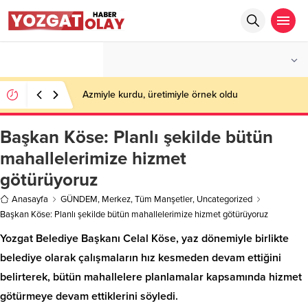
°C
YOZGAT
PARÇALI BULUTLU
Azmiyle kurdu, üretimiyle örnek oldu
Başkan Köse: Planlı şekilde bütün
mahallelerimize hizmet
götürüyoruz
Anasayfa
GÜNDEM
,
Merkez
,
Tüm Manşetler
,
Uncategorized
Başkan Köse: Planlı şekilde bütün mahallelerimize hizmet götürüyoruz
Yozgat Belediye Başkanı Celal Köse, yaz dönemiyle birlikte
belediye olarak çalışmaların hız kesmeden devam ettiğini
belirterek, bütün mahallelere planlamalar kapsamında hizmet
götürmeye devam ettiklerini söyledi.