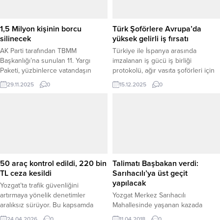
1,5 Milyon kişinin borcu
Türk Şoförlere Avrupa’da
silinecek
yüksek gelirli iş fırsatı
AK Parti tarafından TBMM
Türkiye ile İspanya arasında
Başkanlığı’na sunulan 11. Yargı
imzalanan iş gücü iş birliği
Paketi, yüzbinlerce vatandaşın
protokolü, ağır vasıta şoförleri için
beklediği Genel Sağlık Sigortası
Avrupa kapılarını araladı. Anlaşma
29.11.2025
0
15.12.2025
0
(GSS) prim borçlarıyla ilgili önemli
kapsamında binlerce Türk
bir düzenleme içeriyor. Teklife
sürücüye İspanya’da döviz bazlı ve
göre, 1 Ocak 2016’dan önce oluşan
yüksek gelirli istihdam imkânı
ödenmemiş GSS primleri ile
sunulacak. Başvuru şartları, maaş
gecikme cezası ve gecikme zammı
aralığı ve kontenjan planlaması
bulunan 1,5 Milyon kişinin
netleşirken süreç Türkiye İş
borçlarının tamamı silinecek. AK
Kurumu (İŞKUR) koordinasyonunda
Parti milletvekillerinin imzasını...
yürütülecek. İŞKUR’un yürüttüğü
50 araç kontrol edildi, 220 bin
Talimatı Başbakan verdi:
çalışmalar sonucunda,...
TL ceza kesildi
Sarıhacılı’ya üst geçit
yapılacak
Yozgat’ta trafik güvenliğini
artırmaya yönelik denetimler
Yozgat Merkez Sarıhacılı
aralıksız sürüyor. Bu kapsamda
Mahallesinde yaşanan kazada
Boğazlıyan Trafik Jandarması
hafriyat kamyonunun çarpması
24.04.2026
0
11.04.2018
0