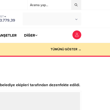
IST
°C
YOZGAT
3.779,39
PARÇALI BULUTLU
ANŞETLER
DİĞER
TÜMÜNÜ GÖSTER →
elediye ekipleri tarafından dezenfekte edildi.