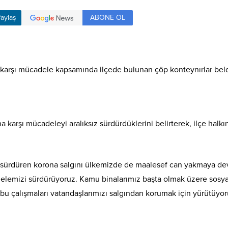
ABONE OL
aylaş
 karşı mücadele kapsamında ilçede bulunan çöp konteynırlar bele
 karşı mücadeleyi aralıksız sürdürdüklerini belirterek, ilçe halkı
 sürdüren korona salgını ülkemizde de maalesef can yakmaya devam
elemizi sürdürüyoruz. Kamu binalarımız başta olmak üzere sosyal 
er bu çalışmaları vatandaşlarımızı salgından korumak için yürütüyo