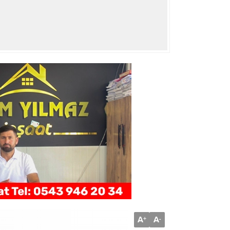
A
A
+
-