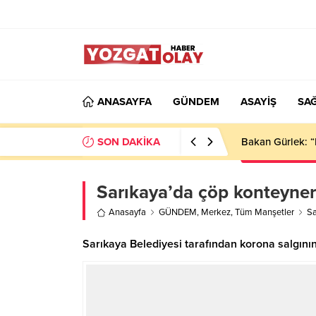
ANASAYFA
GÜNDEM
ASAYİŞ
SAĞ
SON DAKİKA
Bakan Gürlek: “
Sarıkaya’da çöp konteynerl
Anasayfa
GÜNDEM
,
Merkez
,
Tüm Manşetler
Sa
Sarıkaya Belediyesi tarafından korona salgını