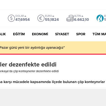
DOLAR
EURO
ALTIN
B
47,6954
55,1824
6.662,10
1
LIK
EĞİTİM
EKONOMİ
SİYASET
SPOR
TÜM M
Pazar günü yeni bir aydınlığa uyanacağız”
er dezenfekte edildi
rıkaya’da çöp konteynerler dezenfekte edildi
na karşı mücadele kapsamında ilçede bulunan çöp konteynırlar b