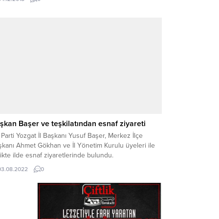
ceğini söyledi.
şkan Başer ve teşkilatından esnaf ziyareti
Parti Yozgat İl Başkanı Yusuf Başer, Merkez İlçe
şkanı Ahmet Gökhan ve İl Yönetim Kurulu üyeleri ile
likte ilde esnaf ziyaretlerinde bulundu.
03.08.2022
0