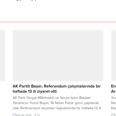
AK Partili Başer, Referandum çalışmalarında bir
En
haftada 13 ili ziyaret etti
Ar
AK Parti Yozgat Milletvekili ve Seçim İşleri Başkan
Yoz
Yardımcısı Yusuf Başer, 16 Nisan Pazar günü yapılacak
Neş
olan Referandum seçimleri kapsamında bir haftada 13 ili
Kas
n
ziyaret ederek çalışmalarını sürdürüyor.
me
08.04.2017
0