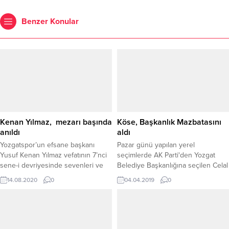
Benzer Konular
Kenan Yılmaz, mezarı başında
Köse, Başkanlık Mazbatasını
anıldı
aldı
Yozgatspor’un efsane başkanı
Pazar günü yapılan yerel
Yusuf Kenan Yılmaz vefatının 7’nci
seçimlerde AK Parti'den Yozgat
sene-i devriyesinde sevenleri ve
Belediye Başkanlığına seçilen Celal
Yozgatspor sevdalılarınca mezarı
Köse, mazbatasını aldı.
14.08.2020
0
04.04.2019
0
başında anıldı.