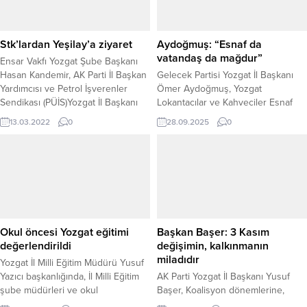
Stk’lardan Yeşilay’a ziyaret
Aydoğmuş: “Esnaf da
vatandaş da mağdur”
Ensar Vakfı Yozgat Şube Başkanı
Hasan Kandemir, AK Parti İl Başkan
Gelecek Partisi Yozgat İl Başkanı
Yardımcısı ve Petrol İşverenler
Ömer Aydoğmuş, Yozgat
Sendikası (PÜİS)Yozgat İl Başkanı
Lokantacılar ve Kahveciler Esnaf
M İhsan Varol, Belediye Bilgi İşlem
Odası Başkanı Eyüp Coşgun’un
13.03.2022
0
28.09.2025
0
Müdürü Önder Gürel ve Et ve Süt
vergi adaletsizliği konusundaki
Kurumu Müdür Yardımcısı İsmail
açıklamalarına destek verdi.
Dişli, Yeşilay Yozgat Şube Başkanı
Aydoğmuş, mevcut vergi sisteminin
Alp Sinan Ertürk’ü ziyaret etti.
hem esnafı hem de vatandaşı zor
durumda bıraktığını vurguladı.
Aydoğmuş yaptığı açıklamada,
“Yozgat Lokantacılar ve Kahveciler
Esnaf Odası Başkanımız Sayın Eyüp
Okul öncesi Yozgat eğitimi
Başkan Başer: 3 Kasım
Coşgun’un dile getirdiği...
değerlendirildi
değişimin, kalkınmanın
miladıdır
Yozgat İl Milli Eğitim Müdürü Yusuf
Yazıcı başkanlığında, İl Milli Eğitim
AK Parti Yozgat İl Başkanı Yusuf
şube müdürleri ve okul
Başer, Koalisyon dönemlerine,
müdürlerinin katılımı ile Yozgat
istikrarsızlığa ve güvensizliğe