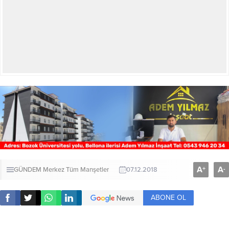
A
A
+
-
GÜNDEM
Merkez
Tüm Manşetler
07.12.2018
ABONE OL