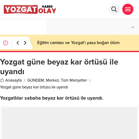
°C
YOZGAT
PARÇALI BULUTLU
Eğitim camiası ve Yozgat’ı yasa boğan ölüm
Yozgat güne beyaz kar örtüsü ile
uyandı
Anasayfa
GÜNDEM
,
Merkez
,
Tüm Manşetler
Yozgat güne beyaz kar örtüsü ile uyandı
Yozgatlılar sabaha beyaz kar örtüsü ile uyandı.