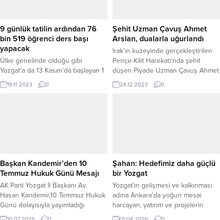
9 günlük tatilin ardından 76
Şehit Uzman Çavuş Ahmet
bin 519 öğrenci ders başı
Arslan, dualarla uğurlandı
yapacak
Irak'ın kuzeyinde gerçekleştirilen
Ülke genelinde olduğu gibi
Pençe-Kilit Harekatı'nda şehit
Yozgat’a da 13 Kasım’da başlayan 1
düşen Piyade Uzman Çavuş Ahmet
haftalık ara tatilin ardından 20
Arslan, memleketi Yozgat’ın Sorgun
19.11.2023
0
24.12.2023
0
Kasım Pazartesi günü 76 bin 519
İlçesinde düzenlenen cenaze
öğrenci ders başı yapacak.
törenin ardından dualarla son
yolculuğuna uğurlandı.
Başkan Kandemir’den 10
Şahan: Hedefimiz daha güçlü
Temmuz Hukuk Günü Mesajı
bir Yozgat
AK Parti Yozgat İl Başkanı Av.
Yozgat’ın gelişmesi ve kalkınması
Hasan Kandemir,10 Temmuz Hukuk
adına Ankara’da yoğun mesai
Günü dolayısıyla yayımladığı
harcayan, yatırım ve projelerin
mesajda, adaletin toplumun temel
takibini yakından sürdüren AK Parti
10.07.2025
0
01.04.2026
0