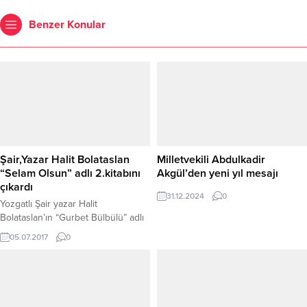
Benzer Konular
Şair,Yazar Halit Bolataslan
Milletvekili Abdulkadir
“Selam Olsun” adlı 2.kitabını
Akgül’den yeni yıl mesajı
çıkardı
31.12.2024
0
Yozgatlı Şair yazar Halit
Bolataslan’ın “Gurbet Bülbülü” adlı
ilk şiir kitabının ardından “Selam
05.07.2017
0
Olsun Selam Olsun” isimli 2.nci şiir
kitabı okuyucularla buluştu.