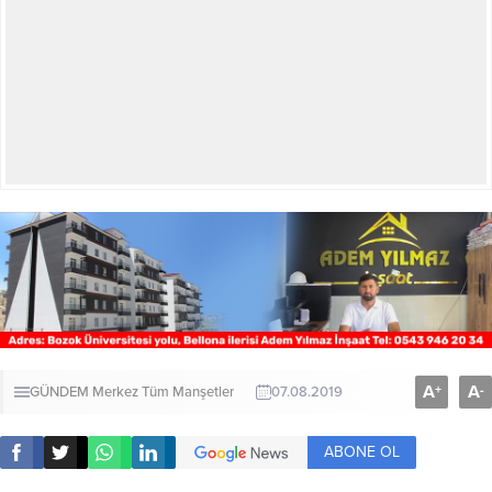
A
A
+
-
GÜNDEM
Merkez
Tüm Manşetler
07.08.2019
ABONE OL