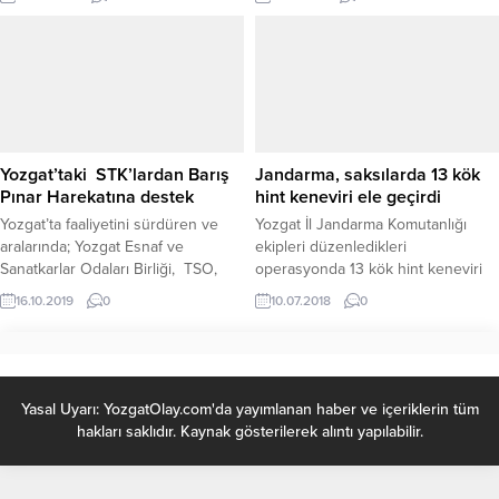
Halil İpek Hoca Efendi, vefatının
ikinci yıldönümünde dualarla anıldı.
Yozgat’taki STK’lardan Barış
Jandarma, saksılarda 13 kök
Pınar Harekatına destek
hint keneviri ele geçirdi
Yozgat’ta faaliyetini sürdüren ve
Yozgat İl Jandarma Komutanlığı
aralarında; Yozgat Esnaf ve
ekipleri düzenledikleri
Sanatkarlar Odaları Birliği, TSO,
operasyonda 13 kök hint keneviri
Ticaret Borsası, Ziraat Odası, Eğitim
ele geçirdi.
16.10.2019
0
10.07.2018
0
Bir Sen, Baro Başkanlığı, Kamu Sen
ve Hizmet İş Sendikası
temsilcilerinin yer aldığı STK’lar
düzenlenen basın toplantısında
Barış Pınarı Harekatına destek
Yasal Uyarı: YozgatOlay.com'da yayımlanan haber ve içeriklerin tüm
açıklaması yaptı.
hakları saklıdır. Kaynak gösterilerek alıntı yapılabilir.