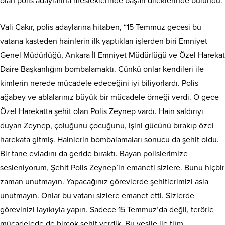
olan polis adaylarına mesleklerinde başarı dileklerinde bulundu.
Vali Çakır, polis adaylarına hitaben, “15 Temmuz gecesi bu
vatana kasteden hainlerin ilk yaptıkları işlerden biri Emniyet
Genel Müdürlüğü, Ankara İl Emniyet Müdürlüğü ve Özel Harekat
Daire Başkanlığını bombalamaktı. Çünkü onlar kendileri ile
kimlerin nerede mücadele edeceğini iyi biliyorlardı. Polis
ağabey ve ablalarınız büyük bir mücadele örneği verdi. O gece
Özel Harekatta şehit olan Polis Zeynep vardı. Hain saldırıyı
duyan Zeynep, çoluğunu çocuğunu, işini gücünü bırakıp özel
harekata gitmiş. Hainlerin bombalamaları sonucu da şehit oldu.
Bir tane evladını da geride bıraktı. Bayan polislerimize
sesleniyorum, Şehit Polis Zeynep’in emaneti sizlere. Bunu hiçbir
zaman unutmayın. Yapacağınız görevlerde şehitlerimizi asla
unutmayın. Onlar bu vatanı sizlere emanet etti. Sizlerde
görevinizi layıkıyla yapın. Sadece 15 Temmuz’da değil, terörle
mücadelede de birçok şehit verdik. Bu vesile ile tüm