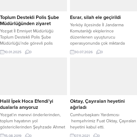
Toplum Destekli Polis Şube
Esrar, silah ele geçirildi
Müdürlüğünden ziyaret
Yerköy ilçesinde İl Jandarma
Yozgat İl Emniyet Müdürlüğü
Komutanlığı ekiplerince
Toplum Destekli Polis Şube
düzenlenen uyuşturucu
Müdürlüğü’nde görevli polis
operasyonunda çok miktarda
ekipleri, 10 Ocak Çalışan
uyuşturucu madde ile ruhsatsız
10.01.2025
0
30.07.2026
0
Gazeteciler Günü dolayısıyla
silah ve mühimmat ele geçirildi. İlçe
Yeniufuk Gazetesi’ni ziyaret etti.
Jandarma Komutanlığı ile Narkotik
Ziyarette, Toplum Destekli Polis
Suçlarla Mücadele Şube Müdürlüğü
Şube Müdürlüğü’nde görevli
ekiplerinin koordineli çalışması
Serkan Gür, Nisa Uysal, Nihal
sonucu gerçekleştirilen
Gözen ve Şuayip Koyuncuoğlu,
operasyonda, şüphelilere ait
gazetecilerin gününü kutladı.
adresler, araçlar ve üzerlerinde
Gazetemiz sahibi Cemil Mermertaş
yapılan aramalarda çok sayıda suç
Halil İpek Hoca Efendi’yi
Oktay, Çayıralan heyetini
ve Ferhat Özer ile bir...
unsuruna ulaşıldı. ADRES VE...
dualarla anıyoruz
ağırladı
Yozgat’ın manevi önderlerinden,
Cumhurbaşkanı Yardımcısı
toplum hayatının yol
hemşehrimiz Fuat Oktay, Çayıralan
göstericilerinden Şeyhzade Ahmet
heyetini kabul etti.
Efendi’nin talebesi Emekli Müftü
15.08.2019
0
07.11.2021
0