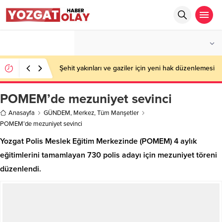
°C
YOZGAT
PARÇALI BULUTLU
Şehit yakınları ve gaziler için yeni hak düzenlemesi
POMEM’de mezuniyet sevinci
Anasayfa
GÜNDEM
,
Merkez
,
Tüm Manşetler
POMEM’de mezuniyet sevinci
Yozgat Polis Meslek Eğitim Merkezinde (POMEM) 4 aylık
eğitimlerini tamamlayan 730 polis adayı için mezuniyet töreni
düzenlendi.