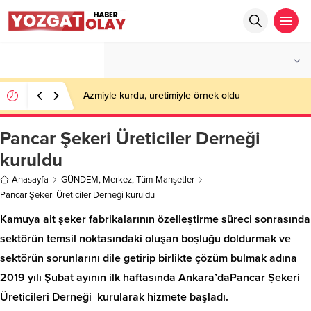
°C
YOZGAT
PARÇALI BULUTLU
Azmiyle kurdu, üretimiyle örnek oldu
Pancar Şekeri Üreticiler Derneği
kuruldu
Anasayfa
GÜNDEM
,
Merkez
,
Tüm Manşetler
Pancar Şekeri Üreticiler Derneği kuruldu
Kamuya ait şeker fabrikalarının özelleştirme süreci sonrasında
sektörün temsil noktasındaki oluşan boşluğu doldurmak ve
sektörün sorunlarını dile getirip birlikte çözüm bulmak adına
2019 yılı Şubat ayının ilk haftasında Ankara’daPancar Şekeri
Üreticileri Derneği kurularak hizmete başladı.