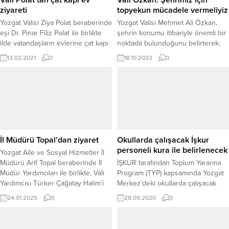
ziyareti
topyekun mücadele vermeliyiz
Yozgat Valisi Ziya Polat beraberinde
Yozgat Valisi Mehmet Ali Özkan,
eşi Dr. Pınar Filiz Polat ile birlikte
şehrin konumu itibariyle önemli bir
ilde vatandaşların evlerine çat kapı
noktada bulunduğunu belirterek,
misafir olarak ailelerin istek ve
kentin bu potansiyellerini daha
13.02.2021
0
18.10.2023
0
taleplerini dinledi.
etkili bir şekilde kullanmak ve
geliştirmek için tüm kesimlerin
işbirliği yapması gerektiğini söyledi.
İl Müdürü Topal’dan ziyaret
Okullarda çalışacak İşkur
personeli kura ile belirlenecek
Yozgat Aile ve Sosyal Hizmetler İl
Müdürü Arif Topal beraberinde İl
İŞKUR tarafından Toplum Yararına
Müdür Yardımcıları ile birlikte, Vali
Program (TYP) kapsamında Yozgat
Yardımcısı Türker Çağatay Halim’i
Merkez’deki okullarda çalışacak
ziyaret etti. Ziyaret sırasında,
personeller bugün noter
24.01.2025
0
28.09.2020
0
Yozgat Aile ve Sosyal Hizmetler İl
huzurunda yapılacak kura çekilişi
Müdürlüğü’nün yürüttüğü iş ve
ile belirlenecek.
işlemler hakkında kapsamlı bir bilgi