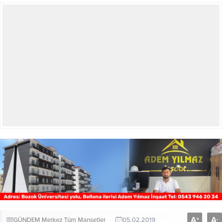
A
A
+
-
GÜNDEM
Merkez
Tüm Manşetler
05.02.2019