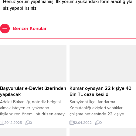
Henüz yorum yapılmamış. İlk yorumu yukarıdaki form aracılığıyla
siz yapabilirsiniz.
Benzer Konular
Başvurular e-Devlet üzerinden
Kumar oynayan 22 kişiye 40
yapılacak
Bin TL ceza kesildi
Adalet Bakanlığı, noterlik belgesi
Saraykent İlçe Jandarma
almak isteyenleri yakından
Komutanlığı ekipleri yaptıkları
ilgilendiren önemli bir düzenlemeyi
çalışma neticesinde 22 kişiye
hayata geçirdi. Yapılan açıklamaya
tombala olarak tabir edilen kumar
20.12.2025
0
12.04.2022
0
göre, 22 Aralık 2025 tarihinden
oynadıkları gerekçesi ile 40 Bin TL
itibaren noterlik belgesi başvuruları
idari para cezası kesti.