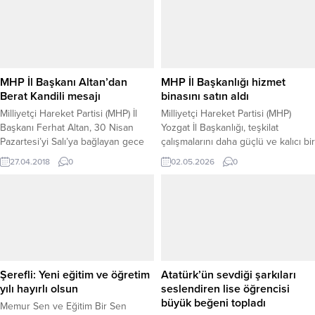
yalnızca elektronik ortamda kabul
edilecek, fiziki müracaatlar
tamamen sona erecek. 1512 sayılı
Noterlik Kanunu’nun 17. maddesi
kapsamında düzenlenen noterlik
belgesi başvuruları, Bilgi İşlem
MHP İl Başkanı Altan’dan
MHP İl Başkanlığı hizmet
Genel Müdürlüğü ile...
Berat Kandili mesajı
binasını satın aldı
Milliyetçi Hareket Partisi (MHP) İl
Milliyetçi Hareket Partisi (MHP)
Başkanı Ferhat Altan, 30 Nisan
Yozgat İl Başkanlığı, teşkilat
Pazartesi’yi Salı’ya bağlayan gece
çalışmalarını daha güçlü ve kalıcı bir
olan Berat Kandili dolayısıyla
zemine taşımak amacıyla hizmet
27.04.2018
0
02.05.2026
0
yayınladığı mesajında Yozgat
binasını satın aldı. Alınan bu karar,
halkının Berat Kandilini kutladı.
partililer tarafından memnuniyetle
karşılandı. MHP Yozgat İl Başkanlığı
görevini 6 yıldır başarıyla sürdüren
İl Başkanı Tekin Irgatoğlu, hizmet
binasının satın alınmasının kendileri
için büyük bir gurur...
Şerefli: Yeni eğitim ve öğretim
Atatürk’ün sevdiği şarkıları
yılı hayırlı olsun
seslendiren lise öğrencisi
büyük beğeni topladı
Memur Sen ve Eğitim Bir Sen