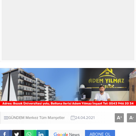
A
A
+
-
GÜNDEM
Merkez
Tüm Manşetler
24.04.2021
ABONE OL