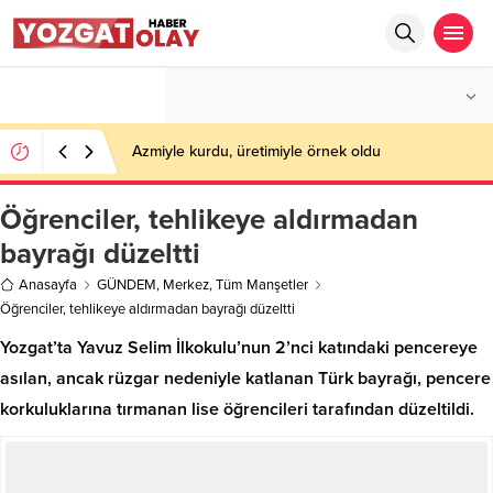
°C
YOZGAT
PARÇALI BULUTLU
Azmiyle kurdu, üretimiyle örnek oldu
Öğrenciler, tehlikeye aldırmadan
bayrağı düzeltti
Anasayfa
GÜNDEM
,
Merkez
,
Tüm Manşetler
Öğrenciler, tehlikeye aldırmadan bayrağı düzeltti
Yozgat’ta Yavuz Selim İlkokulu’nun 2’nci katındaki pencereye
asılan, ancak rüzgar nedeniyle katlanan Türk bayrağı, pencere
korkuluklarına tırmanan lise öğrencileri tarafından düzeltildi.