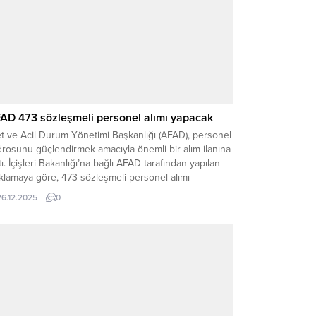
AD 473 sözleşmeli personel alımı yapacak
t ve Acil Durum Yönetimi Başkanlığı (AFAD), personel
rosunu güçlendirmek amacıyla önemli bir alım ilanına
tı. İçişleri Bakanlığı’na bağlı AFAD tarafından yapılan
klamaya göre, 473 sözleşmeli personel alımı
çekleştirilecek. İlgili ilan, Resmi Gazete’de
26.12.2025
0
ımlanarak yürürlüğe girdi. İlanın yayımlanmasının
dından, başvuruda bulunmak isteyen vatandaşlar
vuru şartları, kontenjanlar ve alım yapılacak kadrolar...