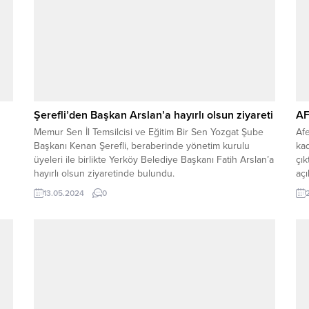
Şerefli’den Başkan Arslan’a hayırlı olsun ziyareti
AF
Memur Sen İl Temsilcisi ve Eğitim Bir Sen Yozgat Şube
Afe
Başkanı Kenan Şerefli, beraberinde yönetim kurulu
kad
üyeleri ile birlikte Yerköy Belediye Başkanı Fatih Arslan’a
çık
hayırlı olsun ziyaretinde bulundu.
açı
 ve
ger
13.05.2024
0
yay
ar
baş