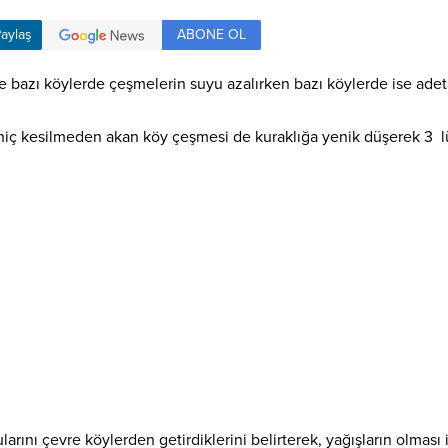
ABONE OL
aylaş
le bazı köylerde çeşmelerin suyu azalırken bazı köylerde ise ade
 hiç kesilmeden akan köy çeşmesi de kuraklığa yenik düşerek 3 l
rını çevre köylerden getirdiklerini belirterek, yağışların olması iç