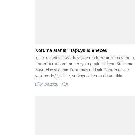
Koruma alanları tapuya işlenecek
İçme-kullanma suyu havzalarının korunmasına yönelik
önemli bir düzenleme hayata geçirildi. İçme-Kullanma
Suyu Havzalarının Korunmasına Dair Yönetmelik’te
yapılan değişiklikle, su kaynaklarının daha etkin
korunması, denetimlerin dijital ortamda takip edilmesi
04.08.2026
0
koruma alanlarının hukuki güvence altına alınması
hedefleniyor. Yeni düzenlemeye göre, içme suyu
havzalarındaki koruma alanlarının sınırları bilimsel
çalışmalar ve teknik yöntemlerle...