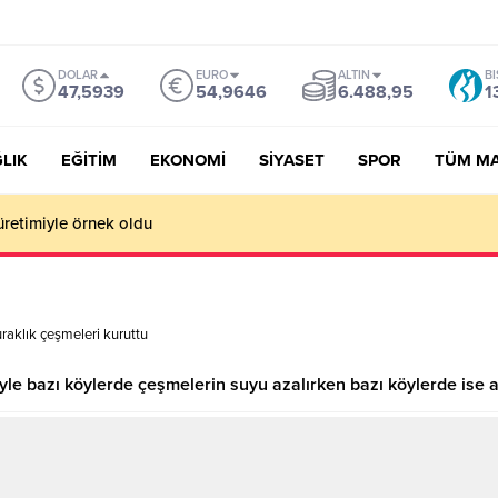
DOLAR
EURO
ALTIN
BI
47,5939
54,9646
6.488,95
1
LIK
EĞİTİM
EKONOMİ
SİYASET
SPOR
TÜM M
üretimiyle örnek oldu
raklık çeşmeleri kuruttu
iyle bazı köylerde çeşmelerin suyu azalırken bazı köylerde ise