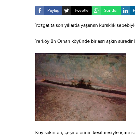
Paylaş
Tweetle
Gönder
P
Yozgat’ta son yıllarda yaşanan kuraklık sebebiy
Yerköy’ün Orhan köyünde bir asrı aşkın süredir
Köy sakinleri, çeşmelerinin kesilmesiyle içme sula