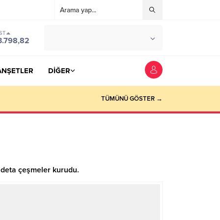
ST
°C
YOZGAT
3.798,82
PARÇALI BULUTLU
ANŞETLER
DİĞER
TÜMÜNÜ GÖSTER →
 adeta çeşmeler kurudu.