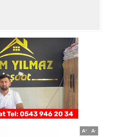
A
A
+
-