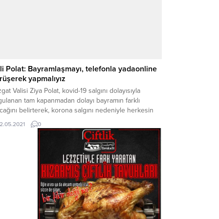
li Polat: Bayramlaşmayı, telefonla yadaonline
rüşerek yapmalıyız
gat Valisi Ziya Polat, kovid-19 salgını dolayısıyla
gulanan tam kapanmadan dolayı bayramın farklı
cağını belirterek, korona salgını nedeniyle herkesin
lık açısından telefon yada online aracılığı ile
12.05.2021
0
ramlaşmaları gerçekleştirmesi gerektiğini söyledi.