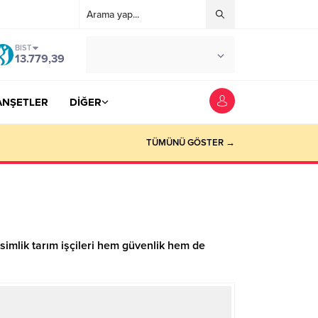
BIST
°C
YOZGAT
13.779,39
AZ BULUTLU
ANŞETLER
DİĞER
TÜMÜNÜ GÖSTER →
simlik tarım işçileri hem güvenlik hem de