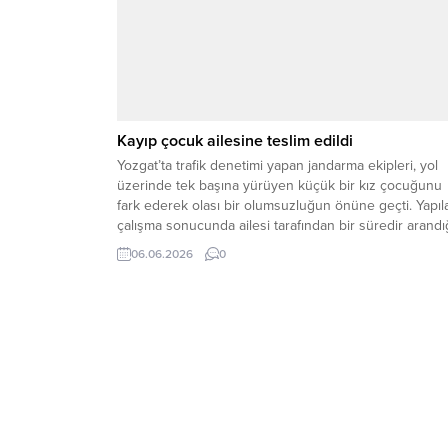
Kayıp çocuk ailesine teslim edildi
Yozgat’ta trafik denetimi yapan jandarma ekipleri, yol
üzerinde tek başına yürüyen küçük bir kız çocuğunu
fark ederek olası bir olumsuzluğun önüne geçti. Yapıl
çalışma sonucunda ailesi tarafından bir süredir arandı
belirlenen çocuk, sağlıklı bir şekilde ailesine teslim edi
06.06.2026
0
Yozgat Merkez İlçe Jandarma Komutanlığına bağlı trafi
jandarması ekipleri tarafından gerçekleştirilen trafik...