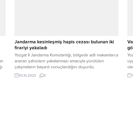
Jandarma kesinleşmiş hapis cezası bulunan iki
Va
firariyi yakaladı
gö
Yozgat İl Jandarma Komutanlığı, bölgede adli makamlarca
Yoz
an
aranan şahısların yakalanması amacıyla yürütülen
uy
ğı
çalışmaların başarılı sonuçlandığını duyurdu.
ola
ldi.
sağ
03.10.2023
0
k
bay