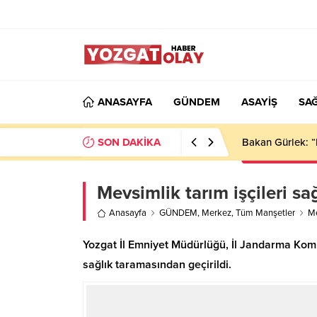
ANASAYFA
GÜNDEM
ASAYİŞ
SAĞ
SON DAKİKA
Bakan Gürlek: “
Mevsimlik tarım işçileri sa
Anasayfa
GÜNDEM
,
Merkez
,
Tüm Manşetler
Me
Yozgat İl Emniyet Müdürlüğü, İl Jandarma Komut
sağlık taramasından geçirildi.