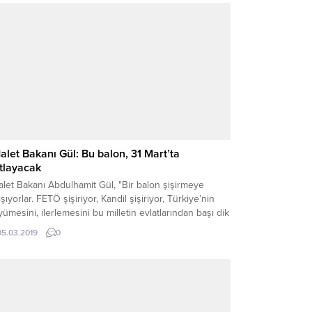
alet Bakanı Gül: Bu balon, 31 Mart’ta
tlayacak
let Bakanı Abdulhamit Gül, "Bir balon şişirmeye
ışıyorlar. FETÖ şişiriyor, Kandil şişiriyor, Türkiye’nin
ümesini, ilerlemesini bu milletin evlatlarından başı dik
zmesini, huzur içerisinde gezmesini istemeyenler
05.03.2019
0
iriyor. Ama FETÖ’nün şişirdiği, ipini Kandil'e verdiği bu
on, 31 Mart’ta patlayacak" dedi.