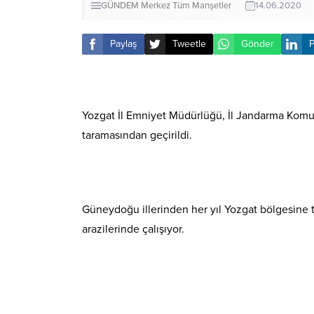
GÜNDEM
Merkez
Tüm Manşetler
14.06.2020
Paylaş
Tweetle
Gönder
P
Yozgat İl Emniyet Müdürlüğü, İl Jandarma Komuta
taramasından geçirildi.
Güneydoğu illerinden her yıl Yozgat bölgesine tar
arazilerinde çalışıyor.