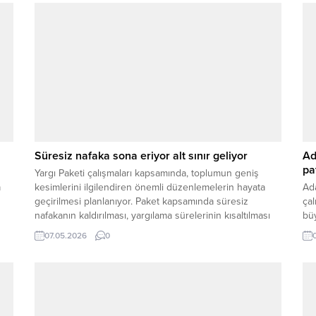
Süresiz nafaka sona eriyor alt sınır geliyor
Ad
pa
Yargı Paketi çalışmaları kapsamında, toplumun geniş
a
kesimlerini ilgilendiren önemli düzenlemelerin hayata
Ada
geçirilmesi planlanıyor. Paket kapsamında süresiz
çal
nafakanın kaldırılması, yargılama sürelerinin kısaltılması
büy
ve bazı toplumsal sorunlara yönelik yeni adımların
ge
07.05.2026
0
atılması gündemde yer alıyor. SÜRESİZ NAFAKA
şiş
UYGULAMASINDA DEĞİŞİKLİK Edinilen bilgilere göre,
bal
süresiz nafaka uygulamasının kaldırılması planlanıyor.
Yeni düzenlemeyle birlikte nafaka süresine alt...