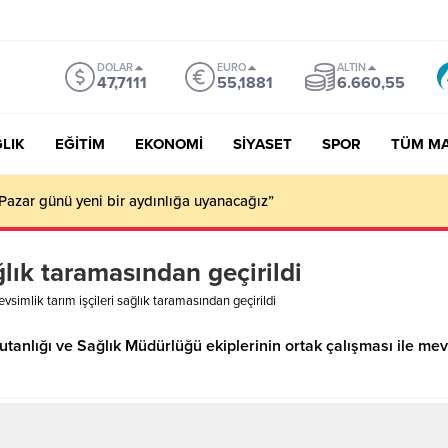
DOLAR
EURO
ALTIN
47,7111
55,1881
6.660,55
LIK
EĞİTİM
EKONOMİ
SİYASET
SPOR
TÜM M
Pazar günü yeni bir aydınlığa uyanacağız”
ğlık taramasından geçirildi
vsimlik tarım işçileri sağlık taramasından geçirildi
anlığı ve Sağlık Müdürlüğü ekiplerinin ortak çalışması ile mev