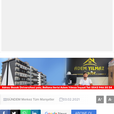
A
A
+
-
GÜNDEM
Merkez
Tüm Manşetler
03.02.2021
ABONE OL