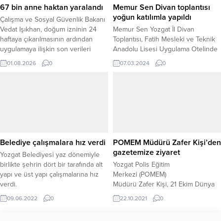
imalat, bilişim...
karşısında...
67 bin anne haktan yaralandı
Memur Sen Divan toplantısı
yoğun katılımla yapıldı
Çalışma ve Sosyal Güvenlik Bakanı
Vedat Işıkhan, doğum izninin 24
Memur Sen Yozgat İl Divan
haftaya çıkarılmasının ardından
Toplantısı, Fatih Mesleki ve Teknik
uygulamaya ilişkin son verileri
Anadolu Lisesi Uygulama Otelinde
paylaştı. Işıkhan, şimdiye kadar
yoğun bir katılımla gerçekleştirildi.
01.08.2026
0
07.03.2024
0
toplam 67 bin 709 annenin uzatılan
Toplantıya, siyasi ve sivil toplum
analık izninden yararlandığını
temsilcilerinin yanı sıra Memur-Sen
açıkladı. Çalışan annelerin uzun
üyeleri de katıldı.
süredir beklediği düzenleme,
Resmi Gazete’de yayımlanarak
yürürlüğe girmiş ve kamu ile özel
sektörde çalışan annelerin doğum...
Belediye çalışmalara hız verdi
POMEM Müdürü Zafer Kişi’den
gazetemize ziyaret
Yozgat Belediyesi yaz dönemiyle
birlikte şehrin dört bir tarafında alt
Yozgat Polis Eğitim
yapı ve üst yapı çalışmalarına hız
Merkezi (POMEM)
verdi.
Müdürü Zafer Kişi, 21 Ekim Dünya
Gazeteciler Günü dolayısıyla
09.06.2022
0
22.10.2021
0
gazetemizi ziyaret ederek
günümüzü kutladı.