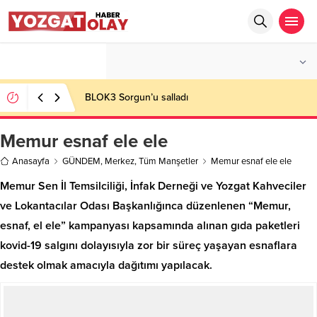
°C
YOZGAT
PARÇALI BULUTLU
BLOK3 Sorgun’u salladı
Memur esnaf ele ele
Anasayfa
GÜNDEM
,
Merkez
,
Tüm Manşetler
Memur esnaf ele ele
Memur Sen İl Temsilciliği, İnfak Derneği ve Yozgat Kahveciler
ve Lokantacılar Odası Başkanlığınca düzenlenen “Memur,
esnaf, el ele” kampanyası kapsamında alınan gıda paketleri
kovid-19 salgını dolayısıyla zor bir süreç yaşayan esnaflara
destek olmak amacıyla dağıtımı yapılacak.