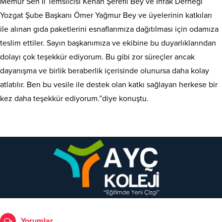
Memur Sen İl Temsilcisi Kenan Şerefli Bey ve İnfak Derneği
Yozgat Şube Başkanı Ömer Yağmur Bey ve üyelerinin katkıları
ile alınan gıda paketlerini esnaflarımıza dağıtılması için odamıza
teslim ettiler. Sayın başkanımıza ve ekibine bu duyarlıklarından
dolayı çok teşekkür ediyorum. Bu gibi zor süreçler ancak
dayanışma ve birlik beraberlik içerisinde olunursa daha kolay
atlatılır. Ben bu vesile ile destek olan katkı sağlayan herkese bir
kez daha teşekkür ediyorum.”diye konuştu.
Yorumlar