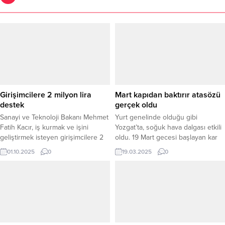
Girişimcilere 2 milyon lira
Mart kapıdan baktırır atasözü
destek
gerçek oldu
Sanayi ve Teknoloji Bakanı Mehmet
Yurt genelinde olduğu gibi
Fatih Kacır, iş kurmak ve işini
Yozgat’ta, soğuk hava dalgası etkili
geliştirmek isteyen girişimcilere 2
oldu. 19 Mart gecesi başlayan kar
milyon liraya kadar destek
yağışı kenti beyaza bürüdü.
01.10.2025
0
19.03.2025
0
sağladıklarını açıkladı. Başvurular 1-
Yozgatlılar, Mart ayında kar
31 Ekim 2025 tarihleri arasında
görmenin şaşkınlığını yaşarken,
alınacak olup, desteklerin geri
şehirde ulaşımda zaman zaman
ödemesi 36 ay sonra başlayacak.
aksaklıklar yaşandı ve okullar tatil
Geri ödemeli destekler için faiz
edildi. Sabah saatlerinde işe gitmek
veya komisyon uygulanmayacak.
isteyen vatandaşlar, şehri etkisi
Bakan Kacır, destek kapsamında
altına alan yoğun kar yağışı