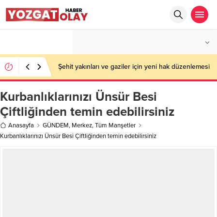
°C
YOZGAT
PARÇALI BULUTLU
Şehit yakınları ve gaziler için yeni hak düzenlemesi
Kurbanlıklarınızı Ünsür Besi
Çiftliğinden temin edebilirsiniz
Anasayfa
GÜNDEM
,
Merkez
,
Tüm Manşetler
Kurbanlıklarınızı Ünsür Besi Çiftliğinden temin edebilirsiniz