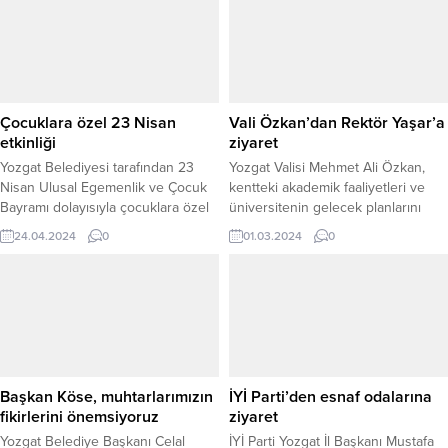
gerçekleştirildi. 1 Ocak – 31 Mart
siyaset, iş dünyası, kamu kurumları
2025 tarihleri arasında düzenlenen
ve sivil toplum kuruluşlarından
etkinliklerde, 12 ayrı öğrenci
birçok isim gazeteyi ziyaret ederek
yurdunda toplam 1324 öğrenciye
hayırlı olsun dileklerini iletti.
çeşitli konularda eğitim verildi.
Ziyaretler kapsamında, AK Parti İl
Öğrencilere...
Başkan Yardımcısı Kazım Emiroğlu
Çocuklara özel 23 Nisan
Vali Özkan’dan Rektör Yaşar’a
Şimşek...
etkinliği
ziyaret
Yozgat Belediyesi tarafından 23
Yozgat Valisi Mehmet Ali Özkan,
Nisan Ulusal Egemenlik ve Çocuk
kentteki akademik faaliyetleri ve
Bayramı dolayısıyla çocuklara özel
üniversitenin gelecek planlarını
etkinlik düzenlendi.
değerlendirmek üzere Bozok
24.04.2024
0
01.03.2024
0
Üniversitesi Rektörü Prof. Dr. Evren
Yaşar'ı ziyaret etti.
Başkan Köse, muhtarlarımızın
İYİ Parti’den esnaf odalarına
fikirlerini önemsiyoruz
ziyaret
Yozgat Belediye Başkanı Celal
İYİ Parti Yozgat İl Başkanı Mustafa