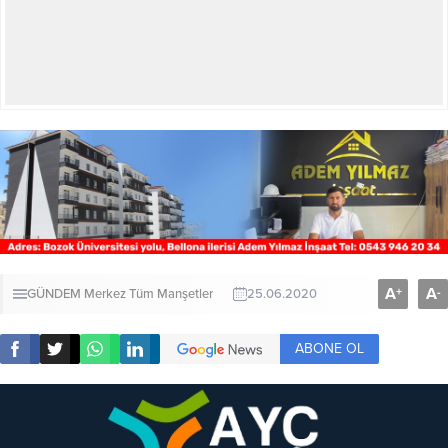
A
A
+
-
GÜNDEM
Merkez
Tüm Manşetler
25.06.2020
ABONE OL