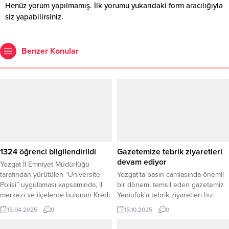
Henüz yorum yapılmamış. İlk yorumu yukarıdaki form aracılığıyla
siz yapabilirsiniz.
Benzer Konular
1324 öğrenci bilgilendirildi
Gazetemize tebrik ziyaretleri
devam ediyor
Yozgat İl Emniyet Müdürlüğü
tarafından yürütülen “Üniversite
Yozgat’ta basın camiasında önemli
Polisi” uygulaması kapsamında, il
bir dönemi temsil eden gazetemiz
merkezi ve ilçelerde bulunan Kredi
Yeniufuk’a tebrik ziyaretleri hız
Yurtlar Kurumu (KYK) ve özel
kesmeden devam ediyor.
15.04.2025
0
15.10.2025
0
öğrenci yurtlarında eğitim ve
Gazetemiz imtiyaz sahipliğinde
bilgilendirme faaliyetleri
yaşanan değişikliğin ardından,