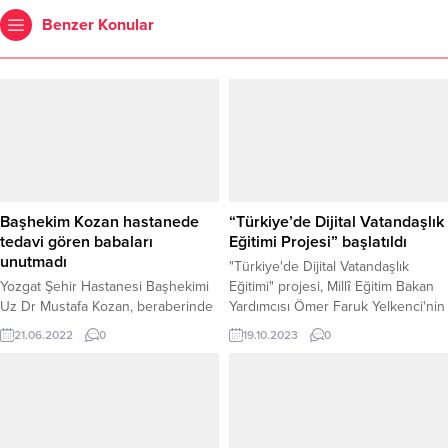
Benzer Konular
Başhekim Kozan hastanede
“Türkiye’de Dijital Vatandaşlık
tedavi gören babaları
Eğitimi Projesi” başlatıldı
unutmadı
"Türkiye'de Dijital Vatandaşlık
Yozgat Şehir Hastanesi Başhekimi
Eğitimi" projesi, Millî Eğitim Bakan
Uz Dr Mustafa Kozan, beraberinde
Yardımcısı Ömer Faruk Yelkenci'nin
Sağlık Bakım Hizmetleri Müdürü Elif
katılımıyla başlatıldı.
21.06.2022
0
19.10.2023
0
Tinel ile birlikte hastanede tedavi
gören babaların “Babalar Günü’nü
kutladı.