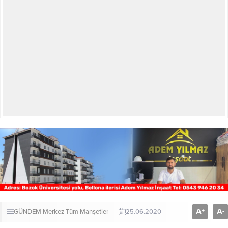
A
A
+
-
GÜNDEM
Merkez
Tüm Manşetler
25.06.2020