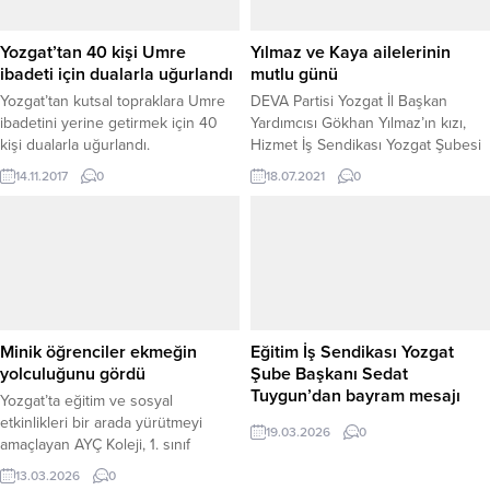
Yozgat’tan 40 kişi Umre
Yılmaz ve Kaya ailelerinin
ibadeti için dualarla uğurlandı
mutlu günü
Yozgat’tan kutsal topraklara Umre
DEVA Partisi Yozgat İl Başkan
ibadetini yerine getirmek için 40
Yardımcısı Gökhan Yılmaz’ın kızı,
kişi dualarla uğurlandı.
Hizmet İş Sendikası Yozgat Şubesi
Başkanı ve Hak İş İl Başkanı
14.11.2017
0
18.07.2021
0
Ferman Zararsız’ın torunu Aleyna
Yılmaz, hayatını Esengül ve İlyas
çiftinin oğlu Ahmet Kaya ile
birleştirdi.
Minik öğrenciler ekmeğin
Eğitim İş Sendikası Yozgat
yolculuğunu gördü
Şube Başkanı Sedat
Tuygun’dan bayram mesajı
Yozgat’ta eğitim ve sosyal
etkinlikleri bir arada yürütmeyi
19.03.2026
0
amaçlayan AYÇ Koleji, 1. sınıf
öğrencilerini öğretmenleri Hilal
13.03.2026
0
Meral gözetiminde Başak Unlu