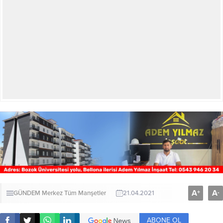
A
A
+
-
GÜNDEM
Merkez
Tüm Manşetler
21.04.2021
ABONE OL