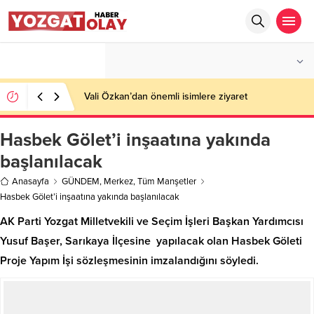
°C
YOZGAT
AZ BULUTLU
Vali Özkan’dan önemli isimlere ziyaret
Hasbek Gölet’i inşaatına yakında
başlanılacak
Anasayfa
GÜNDEM
,
Merkez
,
Tüm Manşetler
Hasbek Gölet’i inşaatına yakında başlanılacak
AK Parti Yozgat Milletvekili ve Seçim İşleri Başkan Yardımcısı
Yusuf Başer, Sarıkaya İlçesine yapılacak olan Hasbek Göleti
Proje Yapım İşi sözleşmesinin imzalandığını söyledi.