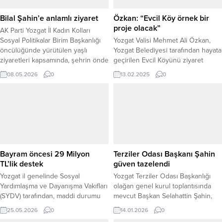
Bilal Şahin’e anlamlı ziyaret
Özkan: “Evcil Köy örnek bir
proje olacak”
AK Parti Yozgat İl Kadın Kolları
Sosyal Politikalar Birim Başkanlığı
Yozgat Valisi Mehmet Ali Özkan,
öncülüğünde yürütülen yaşlı
Yozgat Belediyesi tarafından hayata
ziyaretleri kapsamında, şehrin önde
geçirilen Evcil Köyünü ziyaret
gelen hayırsever iş insanlarından
ederek çalışmalar hakkında bilgi
08.05.2026
0
13.02.2025
0
Bilal Şahin ziyaret edildi. Saray
aldı. Belediye Başkanı Kazım Arslan
Köyü’nde bulunan fabrika
ve yetkililerle birlikte incelemelerde
yerleşkesindeki evinde
bulunan Vali Özkan, projenin sokak
gerçekleşen ziyarette, AK Parti
hayvanlarının sağlıklı bir ortamda
Yozgat İl Kadın Kolları heyeti, Bilal
barınmasını sağlamak adına önemli
Şahin ile bir araya gelerek samimi
bir adım olduğunu belirtti. SOKAK
bir sohbet gerçekleştirdi....
HAYVANLARINA MODERN YAŞAM
ALANI Yozgat Belediyesi...
Bayram öncesi 29 Milyon
Terziler Odası Başkanı Şahin
TL’lik destek
güven tazelendi
Yozgat il genelinde Sosyal
Yozgat Terziler Odası Başkanlığı
Yardımlaşma ve Dayanışma Vakıfları
olağan genel kurul toplantısında
(SYDV) tarafından, maddi durumu
mevcut Başkan Selahattin Şahin,
zayıf olan vatandaşlara destek
tek liste halinde girdiği seçimde
25.05.2026
0
14.01.2026
0
olmak ve temel ihtiyaçların
üyelerin tamamının oyunu alarak