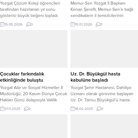
Yozgat Çözüm Koleji öğrencileri
Memur-Sen Yozgat İl Başkanı
tarafından hazırlanan yıl sonu
Kenan Şerefli, Memur-Sen’e bağlı
gösterisi büyük beğeni topladı.
sendikaların il temsilcilerinin
Öğrencilerin sergilediği
katılımıyla sendika binasında bir
15.05.2026
0
15.01.2026
0
performanslar, salonda bulunan
basın açıklaması yaptı. 2026 yılının
davetliler tarafından ilgiyle takip
memurlar için ilk maaş gününde
edilen program Yozgat Belediyesi
gerçekleştirilen açıklamada, kamu
Büyük Sinema Sanat ve Kültür
görevlilerinin yaşadığı ücret
Merkezi’nde gerçekleşti. Programa
dengesizliği ve gelir adaletsizliğine
İl Milli Eğitim Müdür Vekili Selçuk
dikkat çekildi. Başkan Kenan
Doğandemir, İl Milli Eğitim
Şerefli, Memur-Sen ailesi olarak
Müfettişler Başkanı Muzaffer Yaşar,
Türkiye’nin 81 ilinde eş zamanlı
Çocuklar farkındalık
Uz. Dr. Büyükgül hasta
Çözüm Koleji Kurucu...
basın açıklamaları...
etkinliğinde buluştu
kabulüne başladı
Yozgat Aile ve Sosyal Hizmetler İl
Yozgat Şehir Hastanesi, Dahiliye
Müdürlüğü, 20 Kasım Dünya Çocuk
Uzmanı olarak görevine başlayan
Hakları Günü dolayısıyla Valilik
Uz. Dr. Tansu Büyükgül’ü hasta
Konferans Salonu’nda özel bir
kabulüne başladı. Yozgat Şehir
21.11.2025
0
18.02.2025
0
kutlama programı düzenledi.
Hastanesi Başhekimi Uz. Dr.
Etkinlik, çocukların hakları
Mustafa Kozan, Uz. Dr. Büyükgül’e
konusunda farkındalık oluşturmayı
yeni görevinde başarılar dileyerek,
ve onların sosyal, kültürel
onun bilgi ve tecrübesiyle hastalara
gelişimlerine katkı sağlamayı
en iyi hizmeti sunacağına inandığını