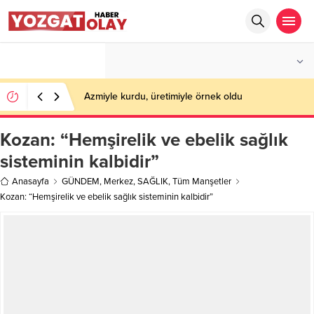
°C
YOZGAT
PARÇALI BULUTLU
Azmiyle kurdu, üretimiyle örnek oldu
Kozan: “Hemşirelik ve ebelik sağlık
sisteminin kalbidir”
Anasayfa
GÜNDEM
,
Merkez
,
SAĞLIK
,
Tüm Manşetler
Kozan: “Hemşirelik ve ebelik sağlık sisteminin kalbidir”