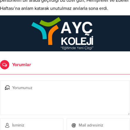
personelin bir arada geçirdiği bu özel gün, Hemşireler ve Ebeler
Haftası’na anlam katarak unutulmaz anılarla sona erdi.
Yorumlar