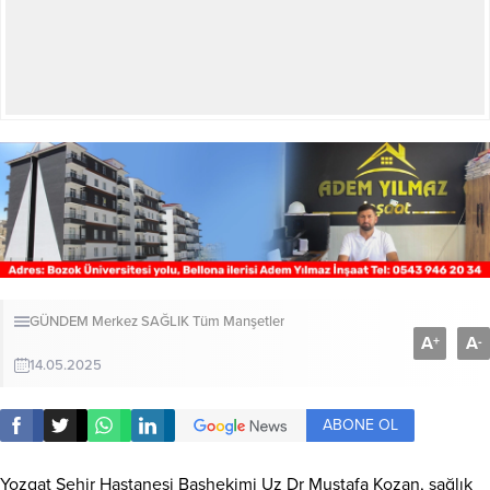
GÜNDEM
Merkez
SAĞLIK
Tüm Manşetler
A
A
+
-
14.05.2025
ABONE OL
Yozgat Şehir Hastanesi Başhekimi Uz Dr Mustafa Kozan, sağlık