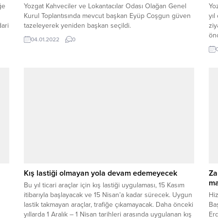
ğe
Yozgat Kahveciler ve Lokantacılar Odası Olağan Genel
Yoz
Kurul Toplantısında mevcut başkan Eyüp Coşgun güven
yıl
dari
tazeleyerek yeniden başkan seçildi.
zi
önc
04.01.2022
0
Özk
Huz
ara
Kış lastiği olmayan yola devam edemeyecek
Za
ma
Bu yıl ticari araçlar için kış lastiği uygulaması, 15 Kasım
itibarıyla başlayacak ve 15 Nisan’a kadar sürecek. Uygun
Hiz
lastik takmayan araçlar, trafiğe çıkamayacak. Daha önceki
Ba
yıllarda 1 Aralık – 1 Nisan tarihleri arasında uygulanan kış
Erd