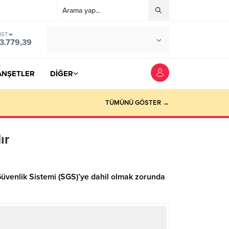
IST
°C
YOZGAT
3.779,39
PARÇALI BULUTLU
ANŞETLER
DİĞER
TÜMÜNÜ GÖSTER →
ır
üvenlik Sistemi (SGS)’ye dahil olmak zorunda