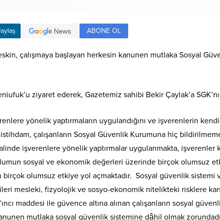
ABONE OL
aylaş
skin, çalışmaya başlayan herkesin kanunen mutlaka Sosyal Güven
iufuk’u ziyaret ederek, Gazetemiz sahibi Bekir Çaylak’a SGK’nın 
işverenlere yönelik yaptırmaların uygulandığını ve işverenlerin ken
ı istihdam, çalışanların Sosyal Güvenlik Kurumuna hiç bildirilmem
iti halinde işverenlere yönelik yaptırmalar uygulanmakta, işverenle
plumun sosyal ve ekonomik değerleri üzerinde birçok olumsuz etk
n birçok olumsuz etkiye yol açmaktadır. Sosyal güvenlik sistemi 
ileri mesleki, fizyolojik ve sosyo-ekonomik nitelikteki risklere ka
ncı maddesi ile güvence altına alınan çalışanların sosyal güvenl
anunen mutlaka sosyal güvenlik sistemine dâhil olmak zorundadır