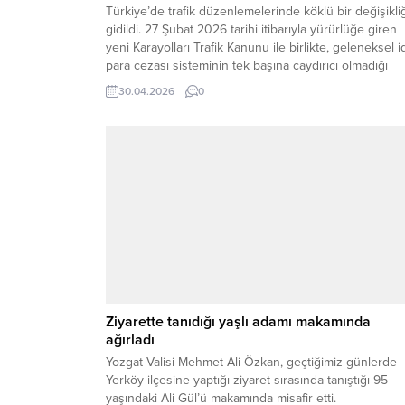
Türkiye’de trafik düzenlemelerinde köklü bir değişikli
gidildi. 27 Şubat 2026 tarihi itibarıyla yürürlüğe giren
yeni Karayolları Trafik Kanunu ile birlikte, geleneksel i
para cezası sisteminin tek başına caydırıcı olmadığı
resmen kabul edilerek daha ağır yaptırımlar devreye
30.04.2026
0
alındı. Yeni düzenleme ile birlikte trafik ihlallerinde
yalnızca para cezası değil, aynı zamanda “katlamalı...
Ziyarette tanıdığı yaşlı adamı makamında
ağırladı
Yozgat Valisi Mehmet Ali Özkan, geçtiğimiz günlerde
Yerköy ilçesine yaptığı ziyaret sırasında tanıştığı 95
yaşındaki Ali Gül’ü makamında misafir etti.