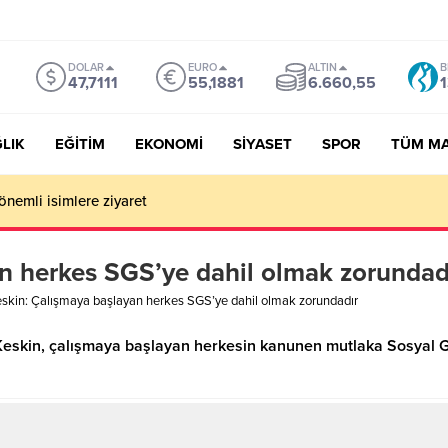
DOLAR
EURO
ALTIN
B
47,7111
55,1881
6.660,55
1
LIK
EĞİTİM
EKONOMİ
SİYASET
SPOR
TÜM M
önemli isimlere ziyaret
n herkes SGS’ye dahil olmak zorundad
skin: Çalışmaya başlayan herkes SGS’ye dahil olmak zorundadır
eskin, çalışmaya başlayan herkesin kanunen mutlaka Sosyal G