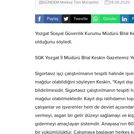
GÜNDEM
Merkez
Tüm Manşetler
28.09.2020
Paylaş
Tweetle
Gönder
P
Yozgat Sosyal Güvenlik Kurumu Müdürü Bilal Ke
olduğunu söyledi.
SGK Yozgat İl Müdürü Bilal Keskin Gazetemiz Yen
Sigortasız işçi çalıştırılmanın tespiti halinde 
mağdur olabildiğini söyleyen Keskin, “Kayıt dış
bildirilmesidir. Sigortasız çalıştırılmanın tesp
mağdur olabilmektedir. Kayıt dışı istihdamın to
çalışanlar ve işverenler hem de devlet açısında
vermeyi, asgari bir gelir düzeyi sağlamayı ve kiş
gidermeyi amaçlayan sistemdir. Anayasa’nın 60’ı
bir yükümlülüktür. Çalışmaya başlayan herkes k