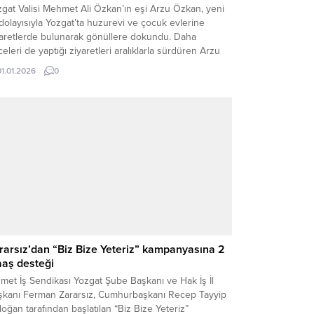
gat Valisi Mehmet Ali Özkan’ın eşi Arzu Özkan, yeni
 dolayısıyla Yozgat’ta huzurevi ve çocuk evlerine
yaretlerde bulunarak gönüllere dokundu. Daha
eleri de yaptığı ziyaretleri aralıklarla sürdüren Arzu
an, Yılbaşı gecesinde de, ilk olarak Alparslan Türkeş
01.01.2026
0
urevi’ni ziyaret ederek burada kalan ulu çınarlarla bir
ya geldi. Büyüklerle yakından ilgilenen Özkan,...
rarsız’dan “Biz Bize Yeteriz” kampanyasına 2
aş desteği
met İş Sendikası Yozgat Şube Başkanı ve Hak İş İl
şkanı Ferman Zararsız, Cumhurbaşkanı Recep Tayyip
oğan tarafından başlatılan “Biz Bize Yeteriz”