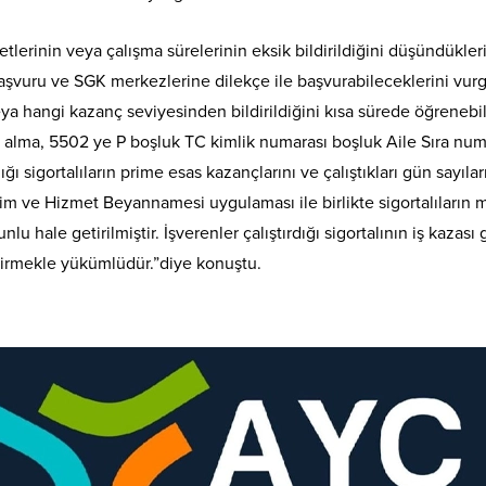
ücretlerinin veya çalışma sürelerinin eksik bildirildiğini düşündükl
aşvuru ve SGK merkezlerine dilekçe ile başvurabileceklerini vurgu
 veya hangi kazanç seviyesinden bildirildiğini kısa sürede öğrenebi
gi alma, 5502 ye P boşluk TC kimlik numarası boşluk Aile Sıra num
ığı sigortalıların prime esas kazançlarını ve çalıştıkları gün sayıla
m ve Hizmet Beyannamesi uygulaması ile birlikte sigortalıların me
unlu hale getirilmiştir. İşverenler çalıştırdığı sigortalının iş kaza
dirmekle yükümlüdür.”diye konuştu.