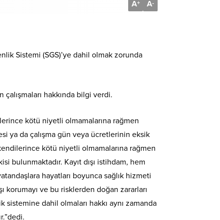
A
A
+
-
lik Sistemi (SGS)’ye dahil olmak zorunda
çalışmaları hakkında bilgi verdi.
dilerince kötü niyetli olmamalarına rağmen
esi ya da çalışma gün veya ücretlerinin eksik
r kendilerince kötü niyetli olmamalarına rağmen
isi bulunmaktadır. Kayıt dışı istihdam, hem
vatandaşlara hayatları boyunca sağlık hizmeti
rşı korumayı ve bu risklerden doğan zararları
ik sistemine dahil olmaları hakkı aynı zamanda
.”dedi.