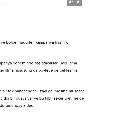
A
A
+
-
i ve bölge müdürleri kampanya hazırlık
ampanya döneminde başlatacakları uygulama
eker alma hususunu da böylece gerçekleşmiş
e bir tek pancarındahi zayi edilmesine müsaade
iddi bir düşüş var ve bu tabii şeker üretime de
k durumundayız dedi.