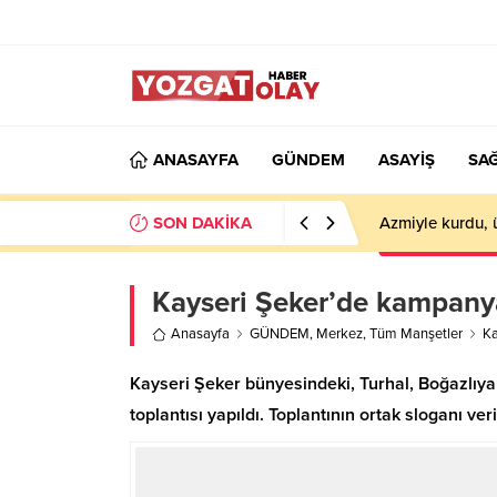
ANASAYFA
GÜNDEM
ASAYİŞ
SAĞ
SON DAKİKA
Azmiyle kurdu, 
Kayseri Şeker’de kampanya
Anasayfa
GÜNDEM
,
Merkez
,
Tüm Manşetler
Ka
Kayseri Şeker bünyesindeki, Turhal, Boğazlıya
toplantısı yapıldı. Toplantının ortak sloganı veri