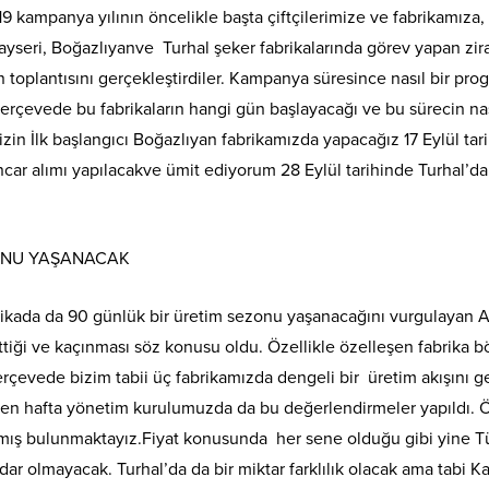
 kampanya yılının öncelikle başta çiftçilerimize ve fabrikamıza, 
yseri, Boğazlıyanve Turhal şeker fabrikalarında görev yapan zir
oplantısını gerçekleştirdiler. Kampanya süresince nasıl bir pro
 çerçevede bu fabrikaların hangi gün başlayacağı ve bu sürecin 
 İlk başlangıcı Boğazlıyan fabrikamızda yapacağız 17 Eylül tarih
ancar alımı yapılacakve ümit ediyorum 28 Eylül tarihinde Turhal’
ZONU YAŞANACAK
rikada da 90 günlük bir üretim sezonu yaşanacağını vurgulayan Ak
ettiği ve kaçınması söz konusu oldu. Özellikle özelleşen fabrika 
vede bizim tabii üç fabrikamızda dengeli bir üretim akışını ger
eçen hafta yönetim kurulumuzda da bu değerlendirmeler yapıldı.
ış bulunmaktayız.Fiyat konusunda her sene olduğu gibi yine Türk 
dar olmayacak. Turhal’da da bir miktar farklılık olacak ama tabi 