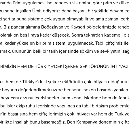
şında Prim uygulaması ise randevu sistemine göre prim ve düz
u sene inşallah Ümit ediyoruz daha başarılı bir şekilde devam
ki şartlar buna sisteme çok uygun olmayabilir ve ama zaman içer
 Biz pancar alımına Boğazlıyan ve Kayseri bölgelerimizde randev
i olarak on beş liraya kadar düşecek. Sonra tekrardan kademeli ola
ya kadar yükselen bir prim sistemi uygulanacak. Tabii çiftçimiz i
ırmak, ürününün belli bir tarih içerisinde söküm ve sevkiyatını sa
ERİMİZİN HEM DE TÜRKİYE’DEKİ ŞEKER SEKTÖRÜNÜN İHTİYACI
yacı, hem de Türkiye’deki şeker sektörünün çok ihtiyacı olduğunu s
ne boyuna değerlendirmek üzere her sene sezon başında yapılan bi
heyecanı arzusu içerisindeler. hem kendi işlerinde hem de fabrika
 bu işler ekip ruhu içerisinde yapılınca da tabii birtakım problem
r’in başarısına hem çiftçilerimizin çok ihtiyacı var hem de Türkiy
 birlikte inşallah bunu başaracağız. Ben Kampanya döneminin çiftç