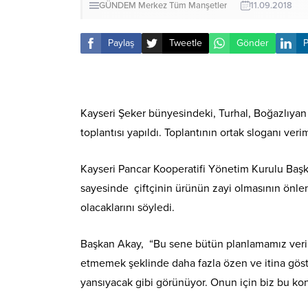
GÜNDEM
Merkez
Tüm Manşetler
11.09.2018
Paylaş
Tweetle
Gönder
P
Kayseri Şeker bünyesindeki, Turhal, Boğazlıyan
toplantısı yapıldı. Toplantının ortak sloganı verim
Kayseri Pancar Kooperatifi Yönetim Kurulu Ba
sayesinde çiftçinin ürünün zayi olmasının önl
olacaklarını söyledi.
Başkan Akay, “Bu sene bütün planlamamız verim
etmemek şeklinde daha fazla özen ve itina göst
yansıyacak gibi görünüyor. Onun için biz bu ko