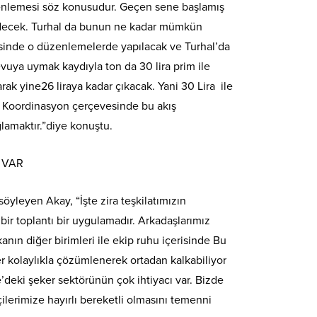
enlemesi söz konusudur. Geçen sene başlamış
 edecek. Turhal da bunun ne kadar mümkün
isinde o düzenlemelerde yapılacak ve Turhal’da
uya uymak kaydıyla ton da 30 lira prim ile
rak yine26 liraya kadar çıkacak. Yani 30 Lira ile
le Koordinasyon çerçevesinde bu akış
ğlamaktır.”diye konuştu.
 VAR
öyleyen Akay, “İşte zira teşkilatımızın
r toplantı bir uygulamadır. Arkadaşlarımız
nın diğer birimleri ile ekip ruhu içerisinde Bu
ler kolaylıkla çözümlenerek ortadan kalkabiliyor
e’deki şeker sektörünün çok ihtiyacı var. Bizde
ilerimize hayırlı bereketli olmasını temenni