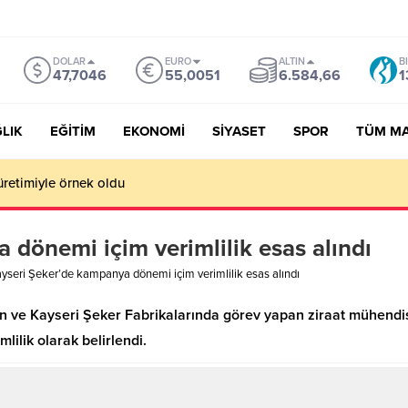
DOLAR
EURO
ALTIN
B
47,7046
55,0051
6.584,66
1
LIK
EĞİTİM
EKONOMİ
SİYASET
SPOR
TÜM M
üretimiyle örnek oldu
 dönemi içim verimlilik esas alındı
yseri Şeker’de kampanya dönemi içim verimlilik esas alındı
n ve Kayseri Şeker Fabrikalarında görev yapan ziraat mühendis
mlilik olarak belirlendi.