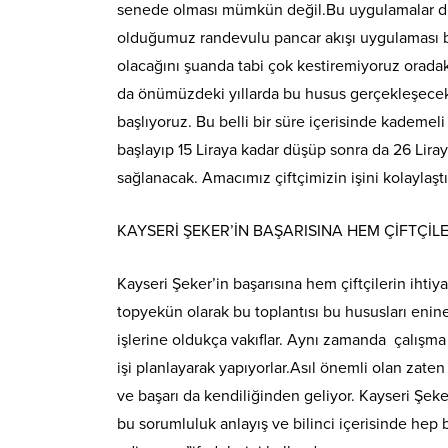
senede olması mümkün değil.Bu uygulamalar dı
olduğumuz randevulu pancar akışı uygulaması b
olacağını şuanda tabi çok kestiremiyoruz orada
da önümüzdeki yıllarda bu husus gerçekleşecek.
başlıyoruz. Bu belli bir süre içerisinde kademel
başlayıp 15 Liraya kadar düşüp sonra da 26 Lira
sağlanacak. Amacımız çiftçimizin işini kolaylaşt
KAYSERİ ŞEKER’İN BAŞARISINA HEM ÇİFTÇİL
Kayseri Şeker’in başarısına hem çiftçilerin ihti
topyekün olarak bu toplantısı bu hususları eni
işlerine oldukça vakıflar. Aynı zamanda çalışma 
işi planlayarak yapıyorlar.Asıl önemli olan zaten
ve başarı da kendiliğinden geliyor. Kayseri Şeke
bu sorumluluk anlayış ve bilinci içerisinde hep