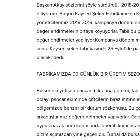
Başkan Akay sözlerini şöyle sürdürdü; 2018-2019
diliyorum. Bugün Kayseri Şeker Fabrikamızda Ka
yöneticilerimiz 2018-2019 kampanya döneminin t
değerlendirmelerin ortaya koyuyorlar. Tabii bu
değerlendirmeler yapılıyor.Kampanya dönemimizin
sonra Kayseri şeker fabrikasında 25 Eylül’de p
olacak.”dedi.
FABRİKAMIZDA 90 GÜNLÜK BİR ÜRETİM SE
Bu seneki yetişen pancar miktarına göre üç fab
dolayı pancar ekiminde çiftçilerin biraz imtina 
bölgemizde benzer bir durum sözkonusu. Bu çerçe
arkadaşlarımız değerlendirmeler yapıyorlar. G
uygulanacak prim konusunda önemli kararlar alm
bizim açımızdan yine geçerlidir. Turhal da bu ka