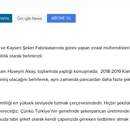
ABONE OL
aylaş
 ve Kayseri Şeker Fabrikalarında görev yapan ziraat mühendisler
lilik olarak belirlendi.
şkanı Hüseyin Akay, toplantıda yaptığı konuşmada; 2018-2019 K
enmiş olacağını belirterek, aynı zamanda pancardan daha fazla ş
liliği en yüksek seviyede tutmak çerçevesindedir. Hiçbir şekild
ereceğiz. Çünkü Türkiye’nin genelinde şekerpancarı üretiminde c
nuda tabii şirket olarak kendi çapımızda gereken tedbirleri alma