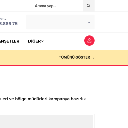
IST
°C
YOZGAT
3.889,75
PARÇALI BULUTLU
ANŞETLER
DİĞER
TÜMÜNÜ GÖSTER →
leri ve bölge müdürleri kampanya hazırlık