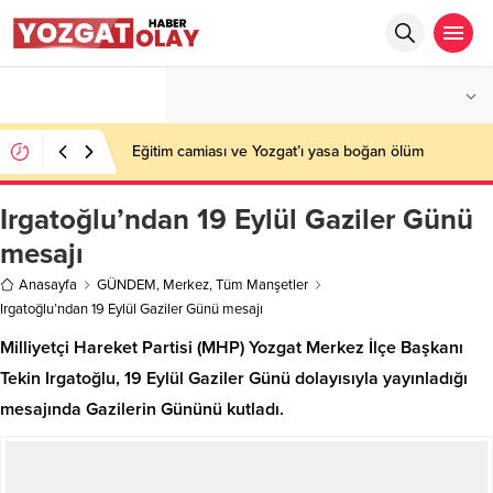
°C
YOZGAT
PARÇALI BULUTLU
Eğitim camiası ve Yozgat’ı yasa boğan ölüm
Irgatoğlu’ndan 19 Eylül Gaziler Günü
mesajı
Anasayfa
GÜNDEM
,
Merkez
,
Tüm Manşetler
Irgatoğlu’ndan 19 Eylül Gaziler Günü mesajı
Milliyetçi Hareket Partisi (MHP) Yozgat Merkez İlçe Başkanı
Tekin Irgatoğlu, 19 Eylül Gaziler Günü dolayısıyla yayınladığı
mesajında Gazilerin Gününü kutladı.