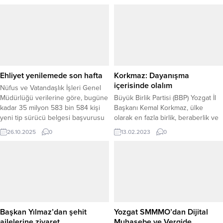
belirterek, partilerinin, halkın
itibarıyla kamuoyuna yansıyan
desteği ile kurulduğu günden
uygulamalar kapsamında, özellikle
bugüne tek başına iktidar olduğunu
aile içi mal paylaşım süreçlerinin
söyledi.
daha hızlı ve daha az maliyetle
tamamlanması hedefleniyor. Yeni
sistemle birlikte, miras yoluyla
intikal eden taşınmazların kardeşler
arasında paylaşımında noter...
Ehliyet yenilemede son hafta
Korkmaz: Dayanışma
içerisinde olalım
Nüfus ve Vatandaşlık İşleri Genel
Müdürlüğü verilerine göre, bugüne
Büyük Birlik Partisi (BBP) Yozgat İl
kadar 35 milyon 583 bin 584 kişi
Başkanı Kemal Korkmaz, ülke
yeni tip sürücü belgesi başvurusu
olarak en fazla birlik, beraberlik ve
yaptı. Ancak 1 milyon 904 bin 280
kardeşlik duygusuna ihtiyaç
26.10.2025
0
13.02.2023
0
kişi hâlâ eski tip ehliyetini
olunduğunu belirterek, bu süreçte;
kullanıyor.Eski sürücü belgelerini
partili, partisiz, stk, vakıf, dernek ve
yenileme süresi 31 Ekim 2025’te
herkesin dayanışma içerisinde
sona erecek. SÜRENİN
olması gerektiğini söyledi.
UZATILMASI BEKLENMİYOR 1 Ocak
2016’dan itibaren...
Başkan Yılmaz’dan şehit
Yozgat SMMMO’dan Dijital
ailelerine ziyaret
Muhasebe ve Vergide