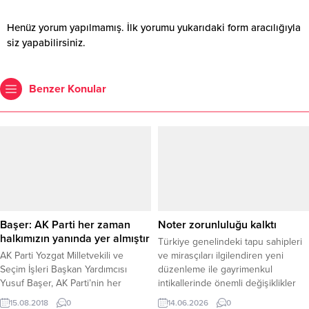
Henüz yorum yapılmamış. İlk yorumu yukarıdaki form aracılığıyla
siz yapabilirsiniz.
Benzer Konular
Başer: AK Parti her zaman
Noter zorunluluğu kalktı
halkımızın yanında yer almıştır
Türkiye genelindeki tapu sahipleri
AK Parti Yozgat Milletvekili ve
ve mirasçıları ilgilendiren yeni
Seçim İşleri Başkan Yardımcısı
düzenleme ile gayrimenkul
Yusuf Başer, AK Parti’nin her
intikallerinde önemli değişiklikler
zaman halkının yanında yer aldığını
hayata geçiriliyor. 10 Haziran 2026
15.08.2018
0
14.06.2026
0