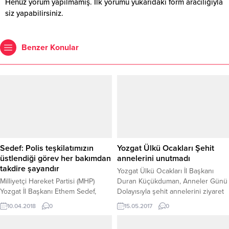
Henüz yorum yapılmamış. İlk yorumu yukarıdaki form aracılığıyla
siz yapabilirsiniz.
Benzer Konular
Sedef: Polis teşkilatımızın
Yozgat Ülkü Ocakları Şehit
üstlendiği görev her bakımdan
annelerini unutmadı
takdire şayandır
Yozgat Ülkü Ocakları İl Başkanı
Milliyetçi Hareket Partisi (MHP)
Duran Küçükduman, Anneler Günü
Yozgat İl Başkanı Ethem Sedef,
Dolayısıyla şehit annelerini ziyaret
kamu güvenliğinin tesisi ve
ederek, annelerin elini öpüp
10.04.2018
0
15.05.2017
0
asayişin sağlanması adına emniyet
gönüllerini aldı. Küçükduman,
güçlerinin önemli bir görevi ifa
annelere günün anısına çeşitli