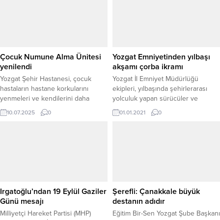
ettiğini belirterek, Polis Teşkilatının
hediye ver
üstlenmiş olduğu görevin her
bakımdan takdire şayan olduğunu
söyledi.
Çocuk Numune Alma Ünitesi
Yozgat Emniyetinden yılbaşı
yenilendi
akşamı çorba ikramı
Yozgat Şehir Hastanesi, çocuk
Yozgat İl Emniyet Müdürlüğü
hastaların hastane korkularını
ekipleri, yılbaşında şehirlerarası
yenmeleri ve kendilerini daha
yolculuk yapan sürücüler ve
huzurlu hissetmeleri amacıyla
yolcular ile görevi başındaki kolluk
10.07.2025
0
01.01.2021
0
anlamlı bir projeyi hayata geçirdi.
kuvvetlerine çorba ikramında
Çocuk Numune Alma Ünitesi, renkli
bulundu.
duvar görselleri ve çizgi film
karakterleriyle süslenerek, çocuklar
için daha sıcak ve eğlenceli bir
ortama dönüştürüldü. Yeni
düzenlemeyle birlikte, özellikle kan
alma gibi kaygı verici işlemlerin...
Irgatoğlu’ndan 19 Eylül Gaziler
Şerefli: Çanakkale büyük
Günü mesajı
destanın adıdır
Milliyetçi Hareket Partisi (MHP)
Eğitim Bir-Sen Yozgat Şube Başkanı