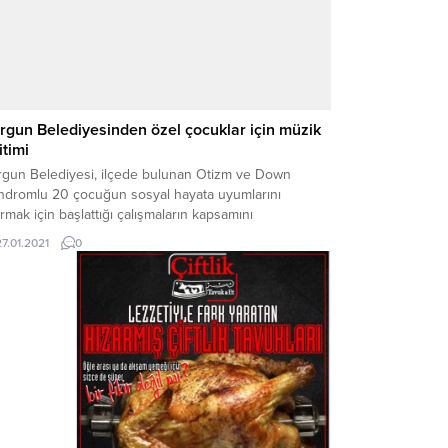
rgun Belediyesinden özel çocuklar için müzik
itimi
rgun Belediyesi, ilçede bulunan Otizm ve Down
ndromlu 20 çocuğun sosyal hayata uyumlarını
ırmak için başlattığı çalışmaların kapsamını
işleterek özel çocuklar için müzik eğitimine başladı.
27.01.2021
0