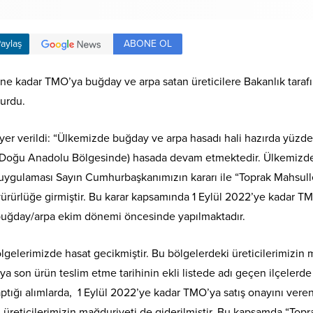
ABONE OL
aylaş
hine kadar TMO’ya buğday ve arpa satan üreticilere Bakanlık taraf
yurdu.
er verildi: “Ülkemizde buğday ve arpa hasadı hali hazırda yüzde 9
e Doğu Anadolu Bölgesinde) hasada devam etmektedir. Ülkemizde
 uygulaması Sayın Cumhurbaşkanımızın kararı ile “Toprak Mahsuller
rürlüğe girmiştir. Bu karar kapsamında 1 Eylül 2022’ye kadar TM
buğday/arpa ekim dönemi öncesinde yapılmaktadır.
bölgelerimizde hasat gecikmiştir. Bu bölgelerdeki üreticilerimiz
 son ürün teslim etme tarihinin ekli listede adı geçen ilçelerde
ığı alımlarda, 1 Eylül 2022’ye kadar TMO’ya satış onayını vere
eticilerimizin mağduriyeti de giderilmiştir. Bu kapsamda “Toprak