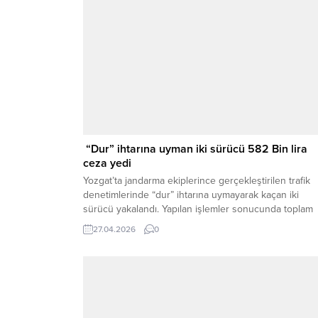
“Dur” ihtarına uyman iki sürücü 582 Bin lira
ceza yedi
Yozgat’ta jandarma ekiplerince gerçekleştirilen trafik
denetimlerinde “dur” ihtarına uymayarak kaçan iki
sürücü yakalandı. Yapılan işlemler sonucunda toplam
582 bin 431 TL idari para cezası uygulanırken, sürücü
27.04.2026
0
belgeleri geçici olarak geri alındı ve araçlar trafikten 
edildi. Sorgun İlçe Jandarma Komutanlığı trafik
ekiplerince Sorgun-Çekerek il yolu Çiğdemli belde
girişinde yapılan sabit...