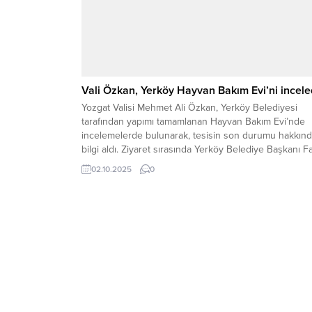
Vali Özkan, Yerköy Hayvan Bakım Evi’ni incele
Yozgat Valisi Mehmet Ali Özkan, Yerköy Belediyesi
tarafından yapımı tamamlanan Hayvan Bakım Evi’nde
incelemelerde bulunarak, tesisin son durumu hakkın
bilgi aldı. Ziyaret sırasında Yerköy Belediye Başkanı Fa
Arslan, Vali Özkan’a Hayvan Bakım Evi’nin kapasitesi,
02.10.2025
0
hizmetleri ve gelecekteki planları hakkında detaylı bilg
verdi. Vali Özkan, ziyaret kapsamında yaptığı açıklama
tesisin hayvanların...