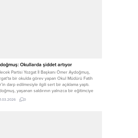
doğmuş: Okullarda şiddet artıyor
lecek Partisi Yozgat İl Başkanı Ömer Aydoğmuş,
zgat’ta bir okulda görev yapan Okul Müdürü Fatih
ir’in darp edilmesiyle ilgili sert bir açıklama yaptı.
oğmuş, yaşanan saldırının yalnızca bir eğitimciye
ğil, aynı zamanda eğitime ve toplumun geleceğine
11.03.2026
0
ılmış bir saldırı olduğunu vurguladı. Yaşanan olaydan
yduğu üzüntüyü dile getiren Aydoğmuş, saldırıya
ayan...