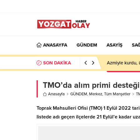
ANASAYFA
GÜNDEM
ASAYİŞ
SAĞ
SON DAKİKA
Azmiyle kurdu, 
TMO’da alım primi desteği 
Anasayfa
GÜNDEM
,
Merkez
,
Tüm Manşetler
TM
Toprak Mahsulleri Ofisi (TMO) 1 Eylül 2022 ta
listede adı geçen ilçelerde 21 Eylül’e kadar uza