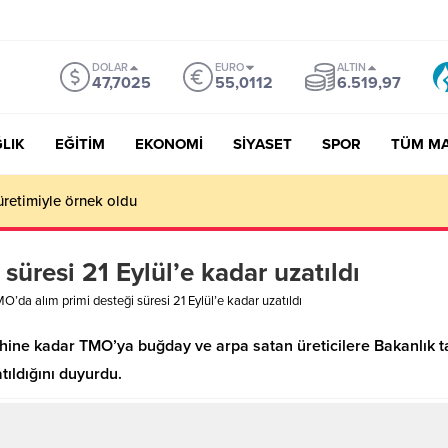
DOLAR
EURO
ALTIN
47,7025
55,0112
6.519,97
LIK
EĞİTİM
EKONOMİ
SİYASET
SPOR
TÜM M
üretimiyle örnek oldu
süresi 21 Eylül’e kadar uzatıldı
O’da alım primi desteği süresi 21 Eylül’e kadar uzatıldı
rihine kadar TMO’ya buğday ve arpa satan üreticilere Bakanlık t
tıldığını duyurdu.