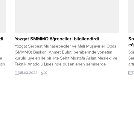
di
Yozgat SMMMO öğrencileri bilgilendirdi
So
eğ
Yozgat Serbest Muhasebeciler ve Mali Müşavirler Odası
(SMMMO) Başkanı Ahmet Bulut, beraberinde yönetim
So
da
kurulu üyeleri ile birlikte Şehit Mustafa Aslan Mesleki ve
Se
tih
Teknik Anadolu Lisesinde düzenlenen seminerde
art
öğrencileri muhasebe ve mali müşavirlik mesleği
gen
05.03.2022
0
iler
konusunda bilgilendirdi.
da,