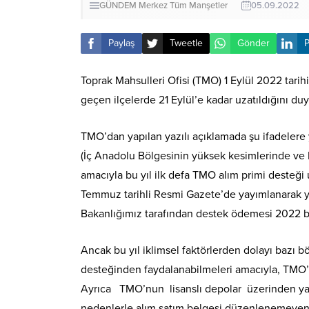
GÜNDEM
Merkez
Tüm Manşetler
05.09.2022
Paylaş
Tweetle
Gönder
P
Toprak Mahsulleri Ofisi (TMO) 1 Eylül 2022 tari
geçen ilçelerde 21 Eylül’e kadar uzatıldığını du
TMO’dan yapılan yazılı açıklamada şu ifadelere y
(İç Anadolu Bölgesinin yüksek kesimlerinde v
amacıyla bu yıl ilk defa TMO alım primi desteği
Temmuz tarihli Resmi Gazete’de yayımlanarak yü
Bakanlığımız tarafından destek ödemesi 2022 
Ancak bu yıl iklimsel faktörlerden dolayı bazı 
desteğinden faydalanabilmeleri amacıyla, TMO’ya
Ayrıca TMO’nun lisanslı depolar üzerinden yapt
nedenlerle alım satım belgesi düzenlenemeyen ür