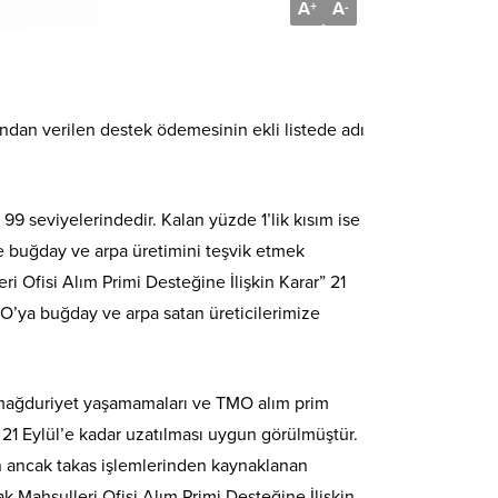
A
A
+
-
ından verilen destek ödemesinin ekli listede adı
9 seviyelerindedir. Kalan yüzde 1’lik kısım ise
 buğday ve arpa üretimini teşvik etmek
i Ofisi Alım Primi Desteğine İlişkin Karar” 21
O’ya buğday ve arpa satan üreticilerimize
in mağduriyet yaşamamaları ve TMO alım prim
 21 Eylül’e kadar uzatılması uygun görülmüştür.
n ancak takas işlemlerinden kaynaklanan
 Mahsulleri Ofisi Alım Primi Desteğine İlişkin