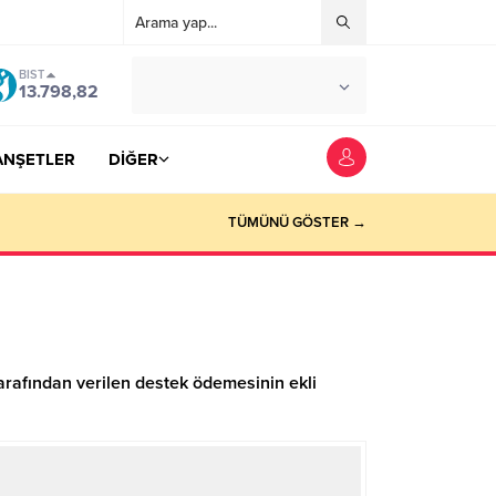
BIST
°C
YOZGAT
13.798,82
AZ BULUTLU
ANŞETLER
DİĞER
TÜMÜNÜ GÖSTER →
arafından verilen destek ödemesinin ekli