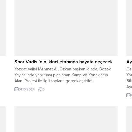
Spor Vadisi’nin ikinci etabında hayata geçecek
Ay
Yozgat Valisi Mehmet Ali Özkan başkanlığında, Bozok
Ge
Yaylası’nda yapılması planlanan Kamp ve Konaklama
Yo
Alanı Projesi ile ilgili toplantı gerçekleştirildi.
Bil
Ayd
01.10.2024
0
de
men
yap
du
uğr