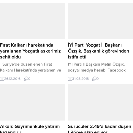
Caddesi Nikah Salonu karşısında
Edinilen bilgiye göre Aydınlıkevler
düzenlenen törenle açılışı yapılarak
Mahallesi İmam Hatip Caddesi
hizmete girdi.
üzerinde Abdullah Ulaş (22),
idaresindeki 66 LR 072 plakalı
otomobil, sürücüsünün direksiyon
hakimiyetini kaybetmesi sonucu, bir
sitenin duvarına çarparak durabildi.
Kazada,hurdaya dönen...
Fırat Kalkanı harekatında
İYİ Parti Yozgat İl Başkanı
yaralanan Yozgatlı askerimiz
Özışık, Başkanlık görevinden
şehit oldu
istifa etti
Suriye’de düzenlenen Fırat
İYİ Parti İl Başkanı Metin Özışık,
Kalkanı Harekatı’nda yaralanan ve
sosyal medya hesabı Facebook
Gaziantep’te tedavi gören Yozgatlı
sayfasından yaptığı açıklamada,
26.12.2016
0
31.08.2018
0
sözleşmeli asker Mehmet Ünal,
Partisinin Genel Merkezi tarafından
kurtarılamayarak şehit düştü.
81 İl’e gönderilen genelge gereği
YAŞAM MÜCADELESİNİ KAYBETTİ
İYİ Parti İl Başkanlığı görevinden
Türk Silahlı Kuvvetleri (TSK)
istifa ettiğini duyurdu.
tarafından, Türkiye sınırının terör
örgütü ve terör unsurlarından
temizlenmesi için 24 Ağustos günü
başlatılan Fırat Kalkanı Harekatı’na
Alkan: Gayrimenkule yatırım
Sürücüler 2.49’a kadar düşen
katılan
kazandırır
LPG’ye akın ediyor