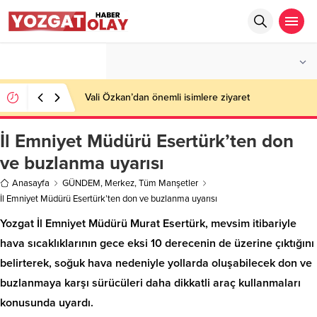
°C
YOZGAT
AZ BULUTLU
Vali Özkan’dan önemli isimlere ziyaret
İl Emniyet Müdürü Esertürk’ten don
ve buzlanma uyarısı
Anasayfa
GÜNDEM
,
Merkez
,
Tüm Manşetler
İl Emniyet Müdürü Esertürk’ten don ve buzlanma uyarısı
Yozgat İl Emniyet Müdürü Murat Esertürk, mevsim itibariyle
hava sıcaklıklarının gece eksi 10 derecenin de üzerine çıktığını
belirterek, soğuk hava nedeniyle yollarda oluşabilecek don ve
buzlanmaya karşı sürücüleri daha dikkatli araç kullanmaları
konusunda uyardı.