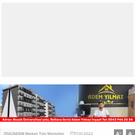
A
A
+
-
GÜNDEM
Merkez
Tüm Manşetler
17.01.2022