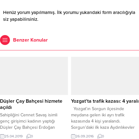
Henüz yorum yapılmamış. İlk yorumu yukarıdaki form aracılığıyla
siz yapabilirsiniz.
Benzer Konular
Düşler Çay Bahçesi hizmete
Yozgat’ta trafik kazası: 4 yaralı
açıldı
Yozgat’ın Sorgun ilçesinde
Sahipliğini Cennet Savaş isimli
meydana gelen iki ayrı trafik
genç girişimci kadının yaptığı
kazasında 4 kişi yaralandı.
Düşler Çay Bahçesi Erdoğan
Sorgun’daki ilk kaza Aydınlıkevler
Akdağ Mahallesi Karayolları
Mahallesinde meydana geldi.
25.04.2019
0
26.09.2016
0