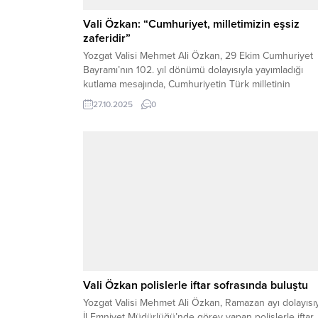
Vali Özkan: “Cumhuriyet, milletimizin eşsiz
zaferidir”
Yozgat Valisi Mehmet Ali Özkan, 29 Ekim Cumhuriyet
Bayramı’nın 102. yıl dönümü dolayısıyla yayımladığı
kutlama mesajında, Cumhuriyetin Türk milletinin
bağımsızlık iradesinin sembolü olduğunu belirtti. Vali
27.10.2025
0
Özkan, mesajında şu ifadelere yer verdi: “Türk Milletin
Gazi Mustafa Kemal Atatürk’ün önderliğinde Kurtuluş
Savaşı’nı kazanarak bunu Cumhuriyetle taçlandırdığı
günün 102. yıl dönümünü kutlamanın gurur...
Vali Özkan polislerle iftar sofrasında buluştu
Yozgat Valisi Mehmet Ali Özkan, Ramazan ayı dolayısı
İl Emniyet Müdürlüğü’nde görev yapan polislerle iftar