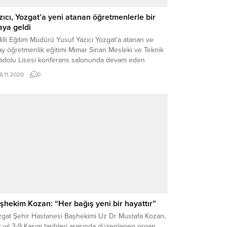
zıcı, Yozgat’a yeni atanan öğretmenlerle bir
aya geldi
Milli Eğitim Müdürü Yusuf Yazıcı Yozgat’a atanan ve
y öğretmenlik eğitimi Mimar Sinan Mesleki ve Teknik
adolu Lisesi konferans salonunda devam eden
etmenlerle bir araya geldi.
16.11.2020
0
şhekim Kozan: “Her bağış yeni bir hayattır”
zgat Şehir Hastanesi Başhekimi Uz Dr Mustafa Kozan,
 yıl 3-9 Kasım tarihleri arasında düzenlenen organ