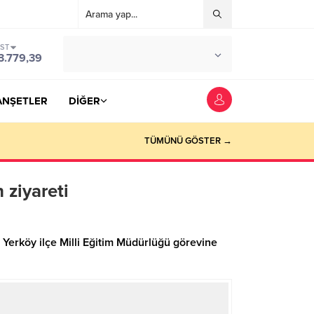
IST
°C
YOZGAT
3.779,39
PARÇALI BULUTLU
ANŞETLER
DİĞER
TÜMÜNÜ GÖSTER →
 ziyareti
e Yerköy ilçe Milli Eğitim Müdürlüğü görevine