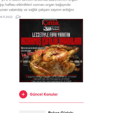
ışı haftası etkinlikleri sonrası organ bağışında
unan vatandaş ve sağlık çalışanı sayının arttığını
irterek, “her bağış yeni bir hayattır” diyerek
04.11.2022
0
andaşları organ bağışında bulunmaya davet etti.
Güncel Konular