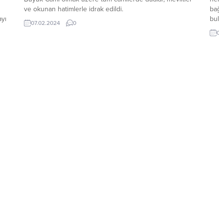
ve okunan hatimlerle idrak edildi.
bağ
ayı
bul
07.02.2024
0
bel
vat