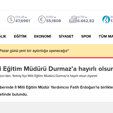
DOLAR
EURO
ALTIN
B
47,6961
55,1808
6.662,82
1
LIK
EĞİTİM
EKONOMİ
SİYASET
SPOR
TÜM M
Pazar günü yeni bir aydınlığa uyanacağız”
li Eğitim Müdürü Durmaz’a hayırlı olsun
zıcı’dan, Yerköy İlçe Milli Eğitim Müdürü Durmaz’a hayırlı olsun ziyareti
berinde İl Milli Eğitim Müdür Yardımcısı Fatih Erdoğan’la birlikt
etinde bulundu.