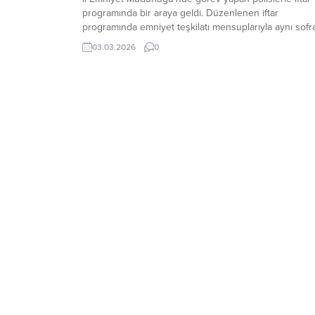
programında bir araya geldi. Düzenlenen iftar
programında emniyet teşkilatı mensuplarıyla aynı sofr
paylaşan Vali Özkan, vatandaşların huzur ve güvenliği
03.03.2026
0
için gece gündüz demeden görev yapan polislerin
özverili çalışmalarına dikkat çekti. Program boyunca
emniyet personeliyle sohbet...