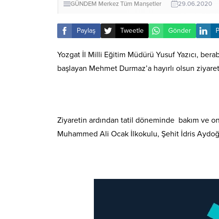
GÜNDEM
Merkez
Tüm Manşetler
29.06.2020
Paylaş
Tweetle
Gönder
P
Yozgat İl Milli Eğitim Müdürü Yusuf Yazıcı, bera
başlayan Mehmet Durmaz’a hayırlı olsun ziyare
Ziyaretin ardından tatil döneminde bakım ve ona
Muhammed Ali Ocak İlkokulu, Şehit İdris Aydoğd