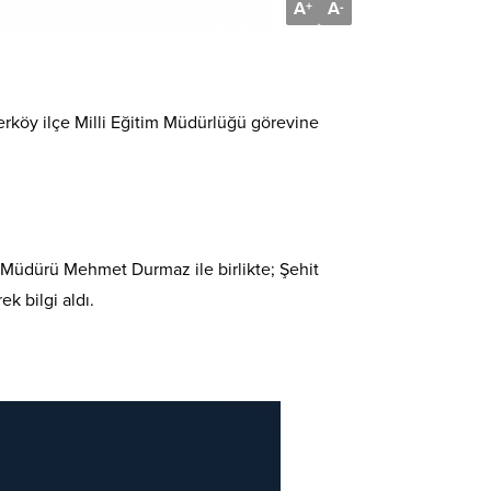
A
A
+
-
Yerköy ilçe Milli Eğitim Müdürlüğü görevine
im Müdürü Mehmet Durmaz ile birlikte; Şehit
k bilgi aldı.