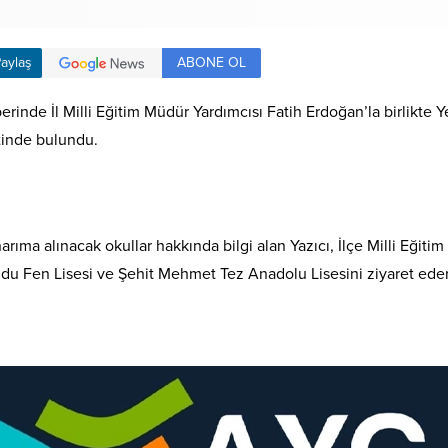
ABONE OL
aylaş
berinde İl Milli Eğitim Müdür Yardımcısı Fatih Erdoğan’la birlikte 
tinde bulundu.
rıma alınacak okullar hakkında bilgi alan Yazıcı, İlçe Milli Eğit
u Fen Lisesi ve Şehit Mehmet Tez Anadolu Lisesini ziyaret edere