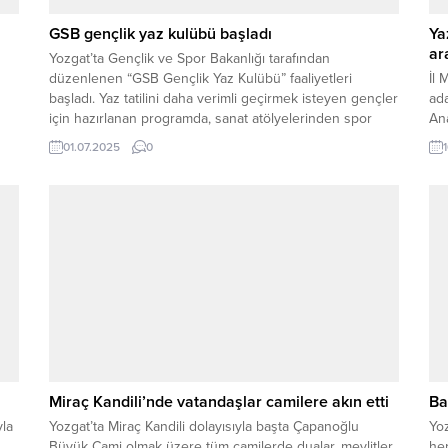
GSB gençlik yaz kulübü başladı
Ya
ar
Yozgat’ta Gençlik ve Spor Bakanlığı tarafından
düzenlenen “GSB Gençlik Yaz Kulübü” faaliyetleri
İl 
başladı. Yaz tatilini daha verimli geçirmek isteyen gençler
ada
için hazırlanan programda, sanat atölyelerinden spor
An
etkinliklerine, değerler eğitiminden çeşitli oyunlara kadar
öğr
01.07.2025
0
in,
birçok etkinlik yer alıyor. Gençlik ve Spor İl Müdürlüğü
koordinesinde yürütülen kulüp faaliyetleri, gençlerin
hem sosyal hem de...
Miraç Kandili’nde vatandaşlar camilere akın etti
Ba
yla
Yozgat’ta Miraç Kandili dolayısıyla başta Çapanoğlu
Yo
Büyük Cami olmak üzere tüm camilerde dualar, mevlitler
her