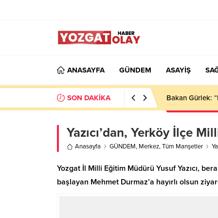
ANASAYFA
GÜNDEM
ASAYİŞ
SAĞ
SON DAKİKA
Bakan Gürlek: “
Yazıcı’dan, Yerköy İlçe Mil
Anasayfa
GÜNDEM
,
Merkez
,
Tüm Manşetler
Ya
Yozgat İl Milli Eğitim Müdürü Yusuf Yazıcı, bera
başlayan Mehmet Durmaz’a hayırlı olsun ziyar