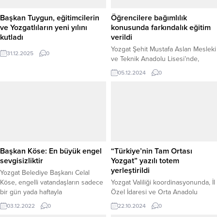
Başkan Tuygun, eğitimcilerin
Öğrencilere bağımlılık
ve Yozgatlıların yeni yılını
konusunda farkındalık eğitim
kutladı
verildi
Yozgat Şehit Mustafa Aslan Mesleki
31.12.2025
0
ve Teknik Anadolu Lisesi’nde,
öğrenciler ve öğretmenler için
05.12.2024
0
bağımlılıkla mücadeleye yönelik
farkındalık eğitimi verildi. Okulda
düzenlenen etkinlikte, Tütün
Bağımlılığı konusunda eğitim,
Formatör Rehber Öğretmeni Ümit
Altıkulaç tarafından gerçekleştirildi.
Eğitimin amacı, öğrencilere tütün
kullanımının zararları hakkında bilgi
Başkan Köse: En büyük engel
“Türkiye’nin Tam Ortası
vermek ve bağımlılıkla ilgili
sevgisizliktir
Yozgat” yazılı totem
farkındalık oluşturmaktı. Eğitimde
yerleştirildi
Yozgat Belediye Başkanı Celal
okul öğretmenlerine...
Köse, engelli vatandaşların sadece
Yozgat Valiliği koordinasyonunda, İl
bir gün yada haftayla
Özel İdaresi ve Orta Anadolu
hatırlanmaması gerektiğini
Kalkınma Ajansı (ORAN) tarafından
03.12.2022
0
22.10.2024
0
belirterek “Engelli vatandaşlarımızın
yürütülen projeler kapsamında