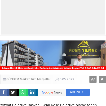
A
A
+
-
GÜNDEM
Merkez
Tüm Manşetler
10.05.2022
ABONE OL
Yozgat Belediye Başkanı Celal Köse Belediye olarak şehrin