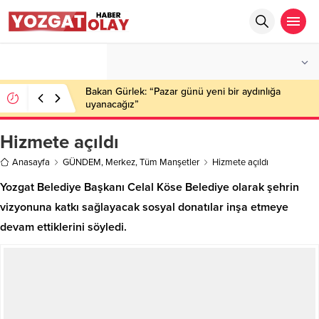
°C
YOZGAT
PARÇALI BULUTLU
Bakan Gürlek: “Pazar günü yeni bir aydınlığa
uyanacağız”
Hizmete açıldı
Anasayfa
GÜNDEM
,
Merkez
,
Tüm Manşetler
Hizmete açıldı
Yozgat Belediye Başkanı Celal Köse Belediye olarak şehrin
vizyonuna katkı sağlayacak sosyal donatılar inşa etmeye
devam ettiklerini söyledi.