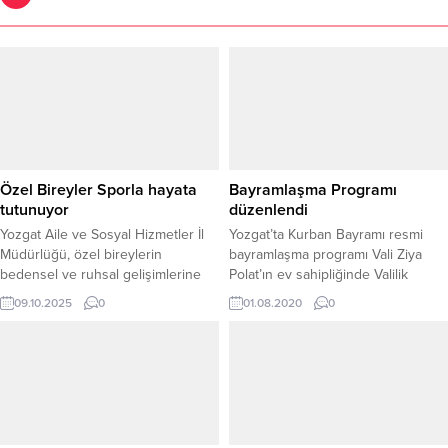
Özel Bireyler Sporla hayata
Bayramlaşma Programı
tutunuyor
düzenlendi
Yozgat Aile ve Sosyal Hizmetler İl
Yozgat’ta Kurban Bayramı resmi
Müdürlüğü, özel bireylerin
bayramlaşma programı Vali Ziya
bedensel ve ruhsal gelişimlerine
Polat’ın ev sahipliğinde Valilik
katkı sağlamak amacıyla anlamlı bir
Fuaye Salonunda gerçekleştirildi.
09.10.2025
0
01.08.2020
0
çalışmaya imza atıyor. İl
Müdürlüğüne bağlı Bakım,
Rehabilitasyon ve Aile Danışma
Merkezi bünyesinde hizmet alan
özel bireyler, çok amaçlı spor
salonunda düzenli olarak
gerçekleştirilen sportif faaliyetlerle