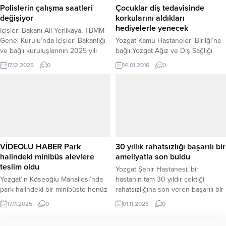
hem eğleniyor hem de sosyal
Polislerin çalışma saatleri
Çocuklar diş tedavisinde
hayata...
değişiyor
korkularını aldıkları
hediyelerle yenecek
İçişleri Bakanı Ali Yerlikaya, TBMM
Genel Kurulu’nda İçişleri Bakanlığı
Yozgat Kamu Hastaneleri Birliği’ne
ve bağlı kuruluşlarının 2025 yılı
bağlı Yozgat Ağız ve Diş Sağlığı
faaliyetleri ile 2026 yılı bütçe teklifi
Merkezi’ne tedavi için gelen
17.12.2025
0
14.01.2016
0
görüşmeleri kapsamında önemli
çocuklar korkularını aldıkları
açıklamalarda bulundu. Yerlikaya,
hediyelerle yenecek. Diş tedavisi
emniyet teşkilatını yakından
için gelen çocuklara süt dişi
ilgilendiren atama, çalışma saatleri
kolyesi, diş şeklinde silgi ve
ve özlük haklarına ilişkin kapsamlı
balonlar hediye ediliyor. Ağız ve
düzenlemelerin hayata
Diş Sağlığı Başhekimi Dr. Babür
geçirileceğini duyurdu.
Cevheroğlu, yaptığı açıklamada son
ATAMALARDA ŞEFFAF VE
yıllarda yapılan araştırmalarda,
VİDEOLU HABER Park
30 yıllık rahatsızlığı başarılı bir
HAKKANİYETLİ SİSTEM Bakan
çocuklarda görülen...
halindeki minibüs alevlere
ameliyatla son buldu
Yerlikaya, Mart...
teslim oldu
Yozgat Şehir Hastanesi, bir
Yozgat’ın Köseoğlu Mahallesi’nde
hastanın tam 30 yıldır çektiği
park halindeki bir minibüste henüz
rahatsızlığına son veren başarılı bir
belirlenemeyen nedenle yangın
ameliyat gerçekleştirdi.
17.11.2025
0
01.11.2023
0
çıktı. Alevleri fark eden vatandaşlar
durumu 112 Acil Çağrı Merkezi’ne