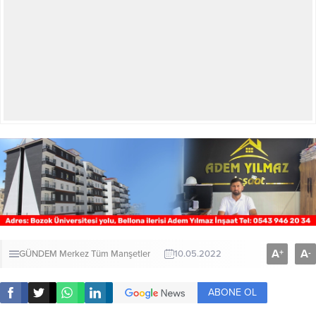
A
A
+
-
GÜNDEM
Merkez
Tüm Manşetler
10.05.2022
ABONE OL